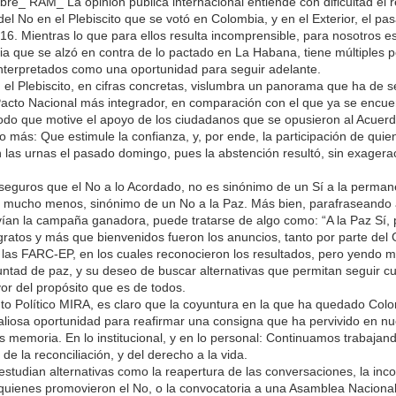
bre_ RAM_ La opinión pública internacional entiende con dificultad el 
del No en el Plebiscito que se votó en Colombia, y en el Exterior, el p
16. Mientras lo que para ellos resulta incomprensible, para nosotros es
ia que se alzó en contra de lo pactado en La Habana, tiene múltiples p
nterpretados como una oportunidad para seguir adelante.
n el Plebiscito, en cifras concretas, vislumbra un panorama que ha de s
Pacto Nacional más integrador, en comparación con el que ya se encue
do que motive el apoyo de los ciudadanos que se opusieron al Acuerd
 más: Que estimule la confianza, y, por ende, la participación de quien
 las urnas el pasado domingo, pues la abstención resultó, sin exagera
eguros que el No a lo Acordado, no es sinónimo de un Sí a la perman
 y mucho menos, sinónimo de un No a la Paz. Más bien, parafraseando
an la campaña ganadora, puede tratarse de algo como: “A la Paz Sí, 
gratos y más que bienvenidos fueron los anuncios, tanto por parte del
las FARC-EP, en los cuales reconocieron los resultados, pero yendo má
untad de paz, y su deseo de buscar alternativas que permitan seguir cu
or del propósito que es de todos.
o Político MIRA, es claro que la coyuntura en la que ha quedado Colo
aliosa oportunidad para reafirmar una consigna que ha pervivido en nu
memoria. En lo institucional, y en lo personal: Continuamos trabajan
 de la reconciliación, y del derecho a la vida.
 estudian alternativas como la reapertura de las conversaciones, la inc
quienes promovieron el No, o la convocatoria a una Asamblea Naciona