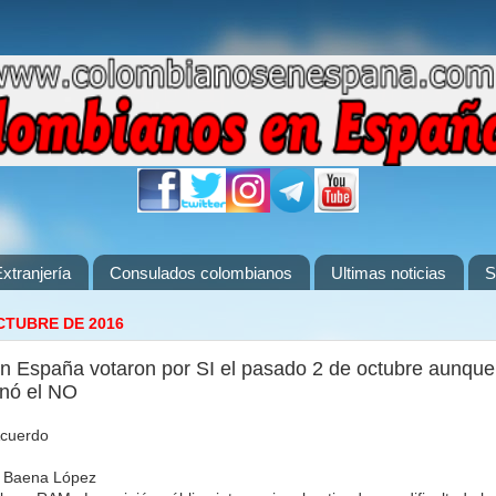
xtranjería
Consulados colombianos
Ultimas noticias
S
CTUBRE DE 2016
 España votaron por SI el pasado 2 de octubre aunque
anó el NO
Acuerdo
to Baena López