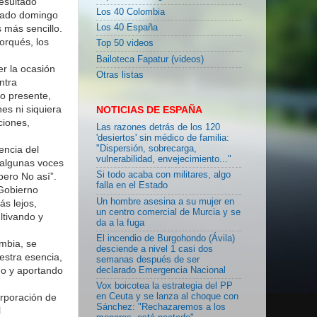
resultado
Los 40 Colombia
asado domingo
 más sencillo.
Los 40 España
orqués, los
Top 50 videos
Bailoteca Fapatur (videos)
er la ocasión
Otras listas
ntra
o presente,
es ni siquiera
NOTICIAS DE ESPAÑA
ciones,
Las razones detrás de los 120
'desiertos' sin médico de familia:
encia del
"Dispersión, sobrecarga,
vulnerabilidad, envejecimiento..."
 algunas voces
Si todo acaba con militares, algo
pero No así”.
falla en el Estado
 Gobierno
Un hombre asesina a su mujer en
s lejos,
un centro comercial de Murcia y se
ltivando y
da a la fuga
El incendio de Burgohondo (Ávila)
mbia, se
desciende a nivel 1 casi dos
estra esencia,
semanas después de ser
do y aportando
declarado Emergencia Nacional
Vox boicotea la estrategia del PP
orporación de
en Ceuta y se lanza al choque con
Sánchez: "Rechazaremos a los
l