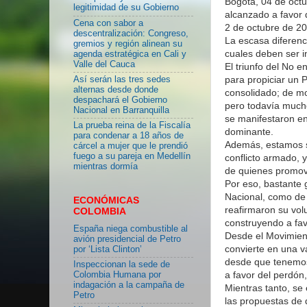
Bogotá, 04 de octu
legitimidad de su Gobierno
alcanzado a favor 
Cena con sabor a
2 de octubre de 20
descentralización: Congreso,
La escasa diferenc
gremios y región alinean su
cuales deben ser i
agenda estratégica en Cali y
Valle del Cauca
El triunfo del No e
para propiciar un 
Así serán las tres sedes
alternas desde donde
consolidado; de mo
despachará el Gobierno
pero todavía mucho
Nacional en Barranquilla
se manifestaron en
La prueba reina de la Fiscalía
dominante.
para condenar a 18 años de
Además, estamos s
cárcel a mujer que le prendió
fuego a su pareja en Medellín
conflicto armado,
mientras dormía
de quienes promoví
Por eso, bastante 
Nacional, como de 
ECONÓMICAS
reafirmaron su vol
COLOMBIA
construyendo a fav
España niega combustible al
Desde el Movimient
avión presidencial de Petro
convierte en una v
por ‘Lista Clinton’
desde que tenemos 
Inspeccionan la sede de
a favor del perdón,
Colombia Humana por
indagación a la campaña de
Mientras tanto, se
Petro
las propuestas de 