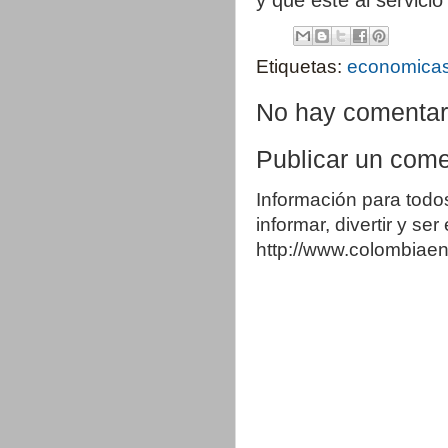
Etiquetas:
economica
No hay comentar
Publicar un come
Información para todo
informar, divertir y se
http://www.colombia