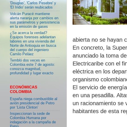
'Douglas', 'Carlos Pesebre' y
'El Indio' serán reubicados
Volcán Puracé mantiene
alerta naranja por cambios en
sus parámetros y persistencia
en la emisión de gases
¿Se acerca la verdad?
Equipos forenses adelantan
abierta no se hayan 
labores en una vivienda del
Norte de Antioquia en busca
En concreto, la Super
del cuerpo del ingeniero
Camilo Peláez
anunciado la toma de
Tembló dos veces en
Electricaribe con el f
Colombia este 7 de agosto:
conozca magnitud,
eléctrica en los depa
profundidad y lugar exacto
organismo colombian
El servicio de energí
ECONÓMICAS
COLOMBIA
en una pesadilla. Alta
España niega combustible al
un racionamiento se v
avión presidencial de Petro
por ‘Lista Clinton’
habitantes de esta re
Inspeccionan la sede de
Colombia Humana por
indagación a la campaña de
Petro