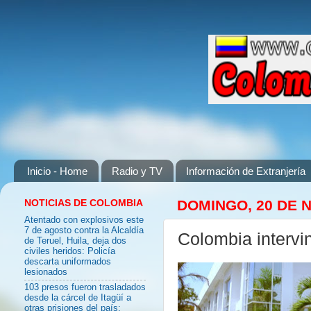
Inicio - Home
Radio y TV
Información de Extranjería
NOTICIAS DE COLOMBIA
DOMINGO, 20 DE 
Atentado con explosivos este
7 de agosto contra la Alcaldía
Colombia intervin
de Teruel, Huila, deja dos
civiles heridos: Policía
descarta uniformados
lesionados
103 presos fueron trasladados
desde la cárcel de Itagüí a
otras prisiones del país: