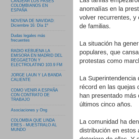
CANJEAR LOS PASES
COLOMBIANOS EN
anomalías en la prest
ESPAÑA
volver recurrentes, y
NOVENA DE NAVIDAD:
de familias.
Diciembre 16: Día 1º
Dudas legales más
frecuentes
La situación ha gener
RADIO KEBUENA LA
populares, que cansa
EMISORA EN MADRID DEL
protestas como march
REGGAETON Y
ELECTROLATINO 103.9 FM
JORGE LAUN Y LA BANDA
La Superintendencia 
CALIENTE
récord en las quejas c
COMO VENIR A ESPAÑA
han presentado más d
CON CONTRATO DE
TRABAJO
últimos cinco años.
Asociaciones y Ong
La comunidad ha denu
COLOMBIA QUE LINDA
ERES - MUESTRALO AL
distribución en estos
MUNDO
deterioro de ellas. Y