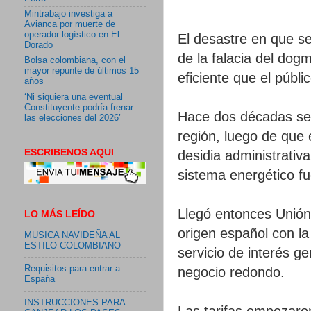
Mintrabajo investiga a
Avianca por muerte de
operador logístico en El
El desastre en que se
Dorado
de la falacia del dog
Bolsa colombiana, con el
mayor repunte de últimos 15
eficiente que el públic
años
‘Ni siquiera una eventual
Constituyente podría frenar
Hace dos décadas se p
las elecciones del 2026’
región, luego de que 
ESCRIBENOS AQUI
desidia administrativa
sistema energético fu
Llegó entonces Unión
LO MÁS LEÍDO
origen español con la
MUSICA NAVIDEÑA AL
ESTILO COLOMBIANO
servicio de interés ge
Requisitos para entrar a
negocio redondo.
España
INSTRUCCIONES PARA
Las tarifas empezaro