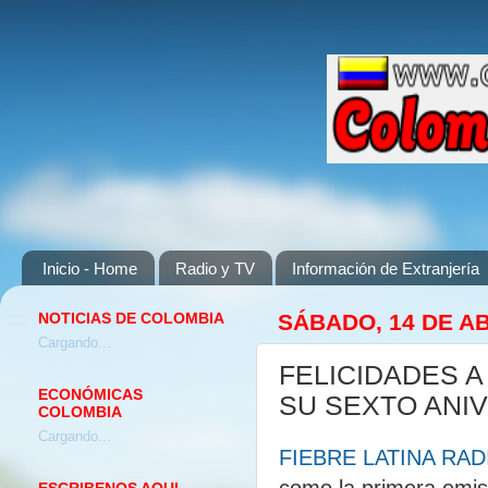
Inicio - Home
Radio y TV
Información de Extranjería
NOTICIAS DE COLOMBIA
SÁBADO, 14 DE AB
Cargando...
FELICIDADES A
ECONÓMICAS
SU SEXTO ANI
COLOMBIA
Cargando...
FIEBRE LATINA RAD
como la primera emiso