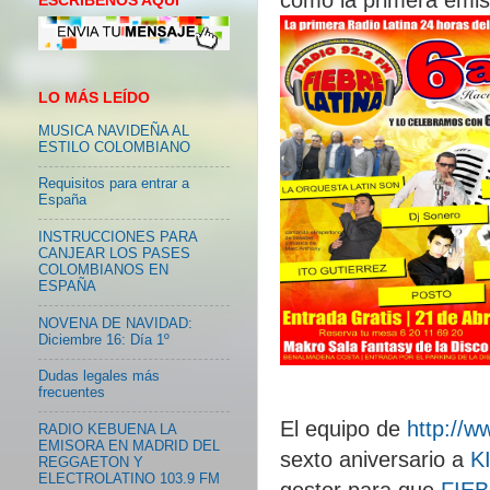
ESCRIBENOS AQUI
LO MÁS LEÍDO
MUSICA NAVIDEÑA AL
ESTILO COLOMBIANO
Requisitos para entrar a
España
INSTRUCCIONES PARA
CANJEAR LOS PASES
COLOMBIANOS EN
ESPAÑA
NOVENA DE NAVIDAD:
Diciembre 16: Día 1º
Dudas legales más
frecuentes
El equipo de
http://
RADIO KEBUENA LA
EMISORA EN MADRID DEL
sexto aniversario a
K
REGGAETON Y
ELECTROLATINO 103.9 FM
gestor para que
FIEB