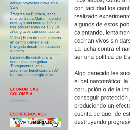
activar proyectos clave en el
con facilidad los cam
Valle
Tragedia en Buritaca, zona
realizado experiment
rural de Santa Marta: incendio
destruyó una casa y dejó a
algunos de estos pobr
tres adolescentes de 13 y 14
calentando, lentamente
años graves con quemaduras
Video | Hurto de unos zapatos
cocinan vivos sin dar
en centro comercial de
Envigado desató persecución
La lucha contra el na
y tiroteo
ser una política de E
Barranquilla construirá la
comunidad energética
‘Entrepuentes’ en el
suroriente: beneficiará a 700
Algo parecido les su
familias con energía solar
el del narcotráfico; l
corrupción o de la int
ECONÓMICAS
COLOMBIA
conseguir protección j
Cargando...
produciendo un efecto
cuenta de que, de est
ESCRIBENOS AQUI
destruyendo progresiv