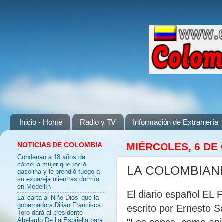
Inicio - Home
Radio y TV
Información de Extranjería
NOTICIAS DE COLOMBIA
MIÉRCOLES, 6 DE
Condenan a 18 años de
cárcel a mujer que roció
LA COLOMBIAN
gasolina y le prendió fuego a
su expareja mientras dormía
en Medellín
El diario español EL 
La 'carta al Niño Dios' que la
gobernadora Dilian Francisca
escrito por Ernesto 
Toro dará al presidente
"Los sapos, como ani
Abelardo De La Espriella para