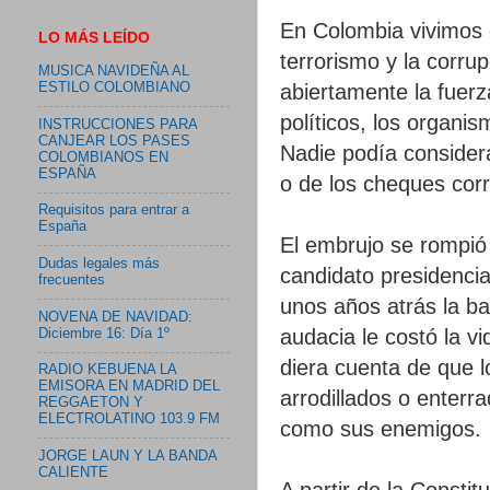
En Colombia vivimos 
LO MÁS LEÍDO
terrorismo y la corru
MUSICA NAVIDEÑA AL
abiertamente la fuerza
ESTILO COLOMBIANO
políticos, los organis
INSTRUCCIONES PARA
CANJEAR LOS PASES
Nadie podía considera
COLOMBIANOS EN
ESPAÑA
o de los cheques cor
Requisitos para entrar a
España
El embrujo se rompió 
Dudas legales más
candidato presidencia
frecuentes
unos años atrás la b
NOVENA DE NAVIDAD:
audacia le costó la vi
Diciembre 16: Día 1º
diera cuenta de que l
RADIO KEBUENA LA
EMISORA EN MADRID DEL
arrodillados o enterr
REGGAETON Y
ELECTROLATINO 103.9 FM
como sus enemigos.
JORGE LAUN Y LA BANDA
CALIENTE
A partir de la Consti