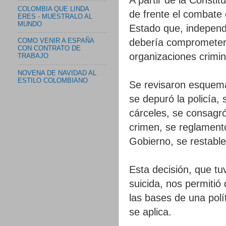
COLOMBIA QUE LINDA
de frente el combate 
ERES - MUESTRALO AL
MUNDO
Estado que, independ
debería comprometer 
COMO VENIR A ESPAÑA
CON CONTRATO DE
organizaciones crimin
TRABAJO
NOVENA DE NAVIDAD AL
ESTILO COLOMBIANO
Se revisaron esquemas
se depuró la policía
cárceles, se consagró
crimen, se reglamentó
Gobierno, se restable
Esta decisión, que tu
suicida, nos permitió 
las bases de una pol
se aplica.