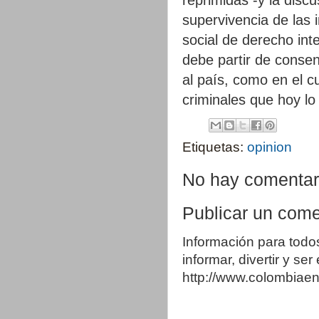
supervivencia de las
social de derecho int
debe partir de consen
al país, como en el c
criminales que hoy lo 
Etiquetas:
opinion
No hay comentar
Publicar un come
Información para todo
informar, divertir y se
http://www.colombia