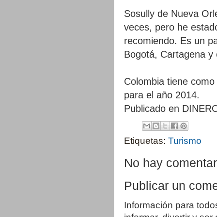
Sosully de Nueva Orle
veces, pero he estad
recomiendo. Es un paí
Bogotá, Cartagena y 
Colombia tiene como m
para el año 2014.
Publicado en DINE
Etiquetas:
Turismo
No hay comentar
Publicar un come
Información para todo