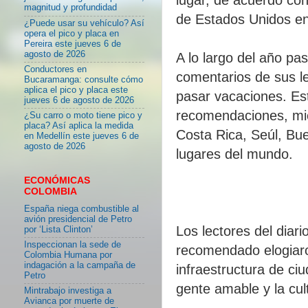
magnitud y profundidad
de Estados Unidos en
¿Puede usar su vehículo? Así
opera el pico y placa en
Pereira este jueves 6 de
agosto de 2026
A lo largo del año pa
Conductores en
comentarios de sus l
Bucaramanga: consulte cómo
aplica el pico y placa este
pasar vacaciones. Es
jueves 6 de agosto de 2026
recomendaciones, mie
¿Su carro o moto tiene pico y
placa? Así aplica la medida
Costa Rica, Seúl, Bu
en Medellín este jueves 6 de
agosto de 2026
lugares del mundo.
ECONÓMICAS
COLOMBIA
España niega combustible al
avión presidencial de Petro
Los lectores del diar
por ‘Lista Clinton’
Inspeccionan la sede de
recomendado elogiaron
Colombia Humana por
indagación a la campaña de
infraestructura de ci
Petro
gente amable y la cul
Mintrabajo investiga a
Avianca por muerte de