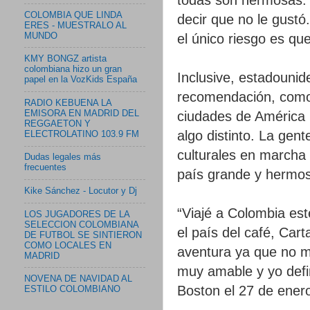
COLOMBIA QUE LINDA
decir que no le gustó
ERES - MUESTRALO AL
MUNDO
el único riesgo es qu
KMY BONGZ artista
colombiana hizo un gran
Inclusive, estadounid
papel en la VozKids España
recomendación, como 
RADIO KEBUENA LA
EMISORA EN MADRID DEL
ciudades de América L
REGGAETON Y
algo distinto. La gen
ELECTROLATINO 103.9 FM
culturales en marcha 
Dudas legales más
frecuentes
país grande y hermos
Kike Sánchez - Locutor y Dj
“Viajé a Colombia este
LOS JUGADORES DE LA
SELECCION COLOMBIANA
el país del café, Ca
DE FUTBOL SE SINTIERON
COMO LOCALES EN
aventura ya que no 
MADRID
muy amable y yo defi
NOVENA DE NAVIDAD AL
Boston el 27 de ener
ESTILO COLOMBIANO