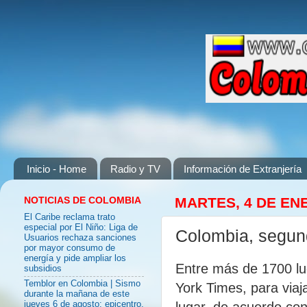
Inicio - Home
Radio y TV
Información de Extranjería
NOTICIAS DE COLOMBIA
MARTES, 4 DE EN
El Caribe reclama trato
especial por El Niño: Liga de
Colombia, segund
Usuarios rechaza sanciones
por mayor consumo de
energía y pide ampliar los
Entre más de 1700 lu
subsidios
Temblor en Colombia | Sismo
York Times, para via
durante la mañana de este
lugar, de acuerdo con
jueves 6 de agosto: epicentro,