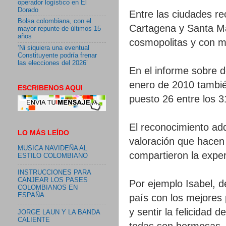
operador logístico en El
Dorado
Entre las ciudades r
Bolsa colombiana, con el
Cartagena y Santa Ma
mayor repunte de últimos 15
años
cosmopolitas y con m
‘Ni siquiera una eventual
Constituyente podría frenar
las elecciones del 2026’
En el informe sobre d
enero de 2010 tambié
ESCRIBENOS AQUI
puesto 26 entre los 3
El reconocimiento adq
LO MÁS LEÍDO
valoración que hacen 
MUSICA NAVIDEÑA AL
compartieron la experi
ESTILO COLOMBIANO
INSTRUCCIONES PARA
CANJEAR LOS PASES
Por ejemplo Isabel, 
COLOMBIANOS EN
ESPAÑA
país con los mejores 
y sentir la felicidad
JORGE LAUN Y LA BANDA
CALIENTE
todas son hermosas.