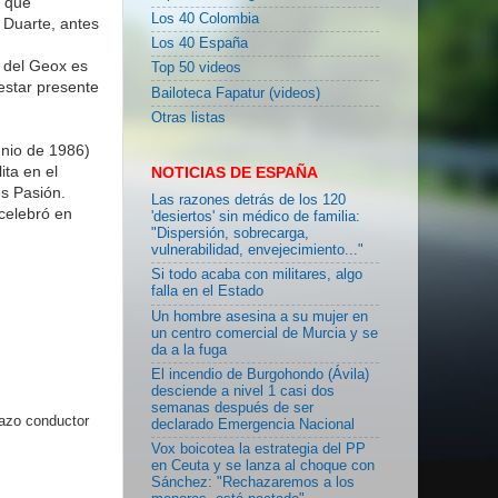
o que
Los 40 Colombia
 Duarte, antes
Los 40 España
n del Geox es
Top 50 videos
estar presente
Bailoteca Fapatur (videos)
Otras listas
unio de 1986)
ita en el
NOTICIAS DE ESPAÑA
s Pasión.
Las razones detrás de los 120
celebró en
'desiertos' sin médico de familia:
"Dispersión, sobrecarga,
vulnerabilidad, envejecimiento..."
Si todo acaba con militares, algo
falla en el Estado
Un hombre asesina a su mujer en
un centro comercial de Murcia y se
da a la fuga
El incendio de Burgohondo (Ávila)
desciende a nivel 1 casi dos
semanas después de ser
lazo conductor
declarado Emergencia Nacional
Vox boicotea la estrategia del PP
en Ceuta y se lanza al choque con
Sánchez: "Rechazaremos a los