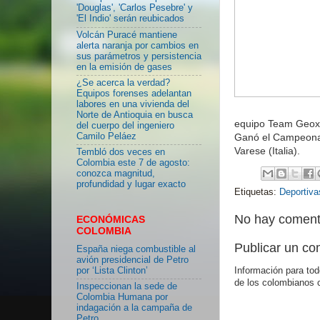
'Douglas', 'Carlos Pesebre' y
'El Indio' serán reubicados
Volcán Puracé mantiene
alerta naranja por cambios en
sus parámetros y persistencia
en la emisión de gases
¿Se acerca la verdad?
Equipos forenses adelantan
labores en una vivienda del
Norte de Antioquia en busca
equipo Team Geox 
del cuerpo del ingeniero
Ganó el Campeonat
Camilo Peláez
Varese (Italia).
Tembló dos veces en
Colombia este 7 de agosto:
conozca magnitud,
profundidad y lugar exacto
Etiquetas:
Deportiva
No hay coment
ECONÓMICAS
COLOMBIA
Publicar un co
España niega combustible al
avión presidencial de Petro
por ‘Lista Clinton’
Información para tod
de los colombianos 
Inspeccionan la sede de
Colombia Humana por
indagación a la campaña de
Petro