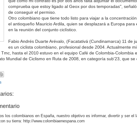
que como mi contrato es por dos años falta adjuntar el document
comprueba que estoy ligado al Geox por dos temporadas", señaló
de conseguir el permiso.
Otro colombiano que tiene todo listo para viajar a la concentració
el antioqueño Mauricio Ardila, quien se desplazará a Europa para 
en la reunión del conjunto ciclístico.
Fabio Andrés Duarte Arévalo, (Facatativá (Cundinamarca) 11 de j
es un ciclista colombiano, profesional desde 2004. Actualmente mil
Tmc, hasta el 2010 estuvo en el equipo Café de Colombia-Colombia e
o Mundial de Ciclismo en Ruta de 2008, en categoría sub'23, que se 
s
arios:
mentario
os los colombianos en España, nuestro objetivo es informar, divertir y ser el 
con su tierra: http://www.colombiaenespana.com