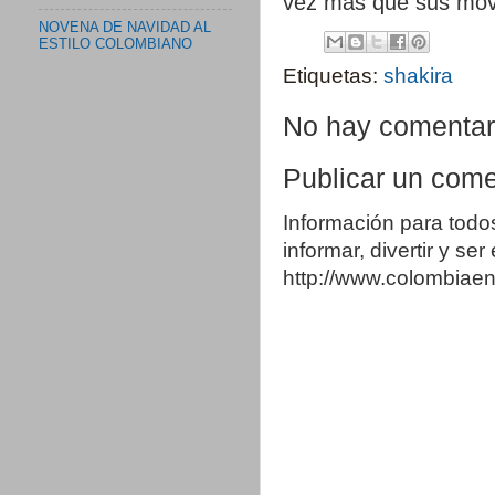
vez más que sus mov
NOVENA DE NAVIDAD AL
ESTILO COLOMBIANO
Etiquetas:
shakira
No hay comentar
Publicar un come
Información para todo
informar, divertir y se
http://www.colombia