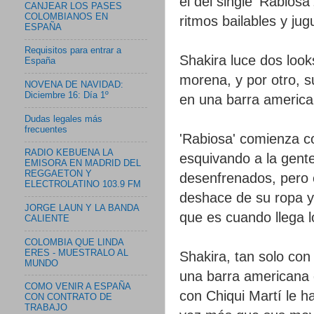
el del single 'Rabios
CANJEAR LOS PASES
COLOMBIANOS EN
ritmos bailables y ju
ESPAÑA
Requisitos para entrar a
Shakira luce dos look
España
morena, y por otro, s
NOVENA DE NAVIDAD:
Diciembre 16: Día 1º
en una barra america
Dudas legales más
frecuentes
'Rabiosa' comienza co
RADIO KEBUENA LA
esquivando a la gente
EMISORA EN MADRID DEL
REGGAETON Y
desenfrenados, pero 
ELECTROLATINO 103.9 FM
deshace de su ropa y
JORGE LAUN Y LA BANDA
que es cuando llega l
CALIENTE
COLOMBIA QUE LINDA
ERES - MUESTRALO AL
Shakira, tan solo con
MUNDO
una barra americana 
COMO VENIR A ESPAÑA
con Chiqui Martí le 
CON CONTRATO DE
TRABAJO