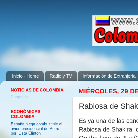
Inicio - Home
Radio y TV
Información de Extranjería
NOTICIAS DE COLOMBIA
MIÉRCOLES, 29 DE
Cargando...
Rabiosa de Shak
ECONÓMICAS
COLOMBIA
Es ya una de las canc
España niega combustible al
Rabiosa de Shakira, 
avión presidencial de Petro
por ‘Lista Clinton’
On the floor de JLo (