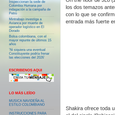
Inspeccionan la sede de
Colombia Humana por
los dos temazos ante
indagación a la campaña de
con lo que se confir
Petro
Mintrabajo investiga a
entrada más fuerte en
Avianca por muerte de
operador logístico en El
Dorado
Bolsa colombiana, con el
mayor repunte de últimos 15
años
‘Ni siquiera una eventual
Constituyente podría frenar
las elecciones del 2026’
ESCRIBENOS AQUI
LO MÁS LEÍDO
MUSICA NAVIDEÑA AL
ESTILO COLOMBIANO
Shakira ofrece toda u
INSTRUCCIONES PARA