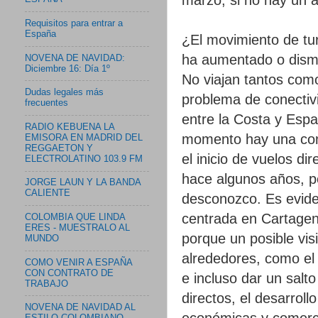
Requisitos para entrar a
España
¿El movimiento de tu
ha aumentado o dism
NOVENA DE NAVIDAD:
Diciembre 16: Día 1º
No viajan tantos como
Dudas legales más
problema de conectivi
frecuentes
entre la Costa y Esp
RADIO KEBUENA LA
momento hay una com
EMISORA EN MADRID DEL
REGGAETON Y
el inicio de vuelos d
ELECTROLATINO 103.9 FM
hace algunos años, p
JORGE LAUN Y LA BANDA
CALIENTE
desconozco. Es evide
centrada en Cartagen
COLOMBIA QUE LINDA
ERES - MUESTRALO AL
porque un posible vis
MUNDO
alrededores, como el 
COMO VENIR A ESPAÑA
CON CONTRATO DE
e incluso dar un salt
TRABAJO
directos, el desarroll
NOVENA DE NAVIDAD AL
económicas y comerci