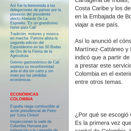
Así fue la bienvenida a las
Costa Caribe y los d
delegaciones de países por la
posesión del presidente
en la Embajada de Bog
electo Abelardo De La
Espriella: 'Es un grandísimo
viajar a ese país.
honor para Cali'
Tradición, motores y música
en marcha: Palmira alista la
Así lo anunció el có
segunda edición del
Equinódromo en las 50 Bodas
Martínez-Cattáneo y 
de Oro de la Fiesta de la
Agricultura
indicó que a partir d
Gremio gastronómico de Cali
a prestar este servic
expresa su inconformidad
ante el día sin carro y sin
Colombia en el exteri
moto por las pérdidas
económicas
entre otros temas.
ECONÓMICAS
COLOMBIA
España niega combustible al
avión presidencial de Petro
¿Por qué se escogió 
por ‘Lista Clinton’
Inspeccionan la sede de
Es la primera vez qu
Colombia Humana por
capital de Colombia. 
indagación a la campaña de