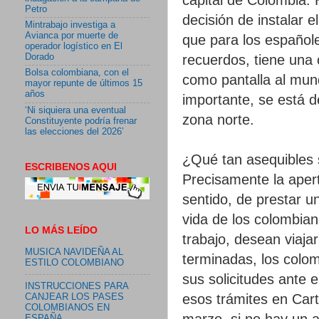
Petro
decisión de instalar
Mintrabajo investiga a
Avianca por muerte de
que para los español
operador logístico en El
recuerdos, tiene una 
Dorado
Bolsa colombiana, con el
como pantalla al mun
mayor repunte de últimos 15
años
importante, se está de
‘Ni siquiera una eventual
zona norte.
Constituyente podría frenar
las elecciones del 2026’
¿Qué tan asequibles 
ESCRIBENOS AQUI
Precisamente la aper
sentido, de prestar un
vida de los colombian
LO MÁS LEÍDO
trabajo, desean viaja
MUSICA NAVIDEÑA AL
terminadas, los colo
ESTILO COLOMBIANO
sus solicitudes ante 
INSTRUCCIONES PARA
esos trámites en Car
CANJEAR LOS PASES
COLOMBIANOS EN
marzo, si no hay un 
ESPAÑA