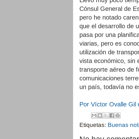
Cónsul General de Es
pero he notado carenc
que el desarrollo de 
pasa por una planific
viarias, pero es cono
utilización de transp
vista económico, sin 
transporte aéreo de 
comunicaciones terres
un país, todavía no es
Por Víctor Ovalle G
Etiquetas:
Buenas not