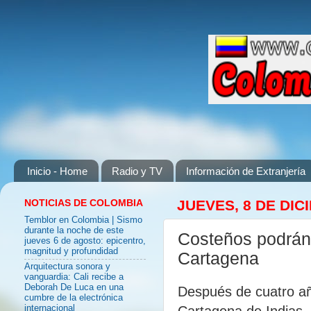
Inicio - Home
Radio y TV
Información de Extranjería
NOTICIAS DE COLOMBIA
JUEVES, 8 DE DIC
Temblor en Colombia | Sismo
durante la noche de este
Costeños podrán 
jueves 6 de agosto: epicentro,
magnitud y profundidad
Cartagena
Arquitectura sonora y
vanguardia: Cali recibe a
Deborah De Luca en una
Después de cuatro a
cumbre de la electrónica
Cartagena de Indias, 
internacional