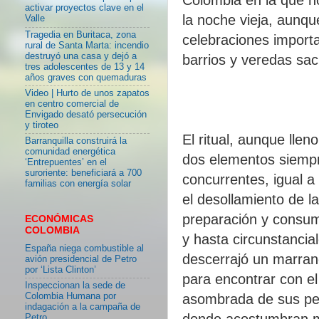
activar proyectos clave en el
la noche vieja, aunq
Valle
Tragedia en Buritaca, zona
celebraciones importan
rural de Santa Marta: incendio
destruyó una casa y dejó a
barrios y veredas sacr
tres adolescentes de 13 y 14
años graves con quemaduras
Video | Hurto de unos zapatos
en centro comercial de
Envigado desató persecución
y tiroteo
El ritual, aunque lle
Barranquilla construirá la
comunidad energética
dos elementos siempre
‘Entrepuentes’ en el
suroriente: beneficiará a 700
concurrentes, igual a
familias con energía solar
el desollamiento de l
preparación y consum
ECONÓMICAS
COLOMBIA
y hasta circunstancia
España niega combustible al
descerrajó un marrano
avión presidencial de Petro
por ‘Lista Clinton’
para encontrar con el 
Inspeccionan la sede de
Colombia Humana por
asombrada de sus pe
indagación a la campaña de
donde acostumbran ma
Petro