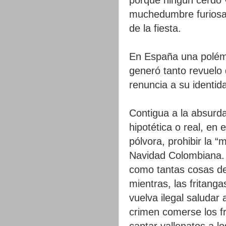
muchedumbre furiosa 
de la fiesta.
En España una polémic
generó tanto revuelo 
renuncia a su identid
Contigua a la absurda
hipotética o real, en 
pólvora, prohibir la “
Navidad Colombiana. 
como tantas cosas de
mientras, las fritang
vuelva ilegal saludar
crimen comerse los fr
cantar vallenatos a lo