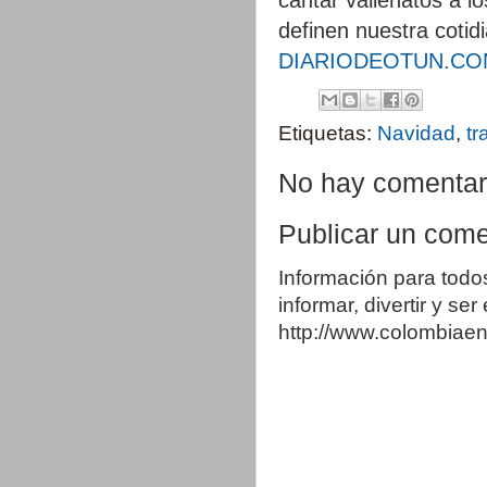
definen nuestra cotid
DIARIODEOTUN.CO
Etiquetas:
Navidad
,
tr
No hay comentar
Publicar un come
Información para todo
informar, divertir y se
http://www.colombia