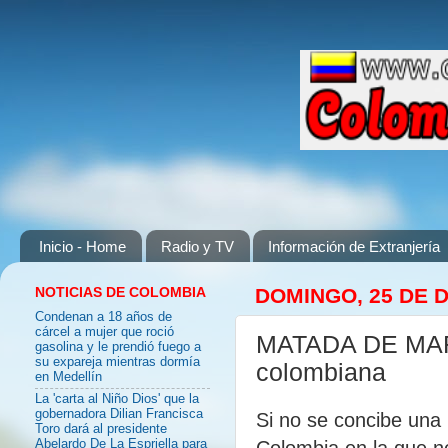
Inicio - Home
Radio y TV
Información de Extranjería
NOTICIAS DE COLOMBIA
DOMINGO, 25 DE D
Condenan a 18 años de
cárcel a mujer que roció
MATADA DE MAR
gasolina y le prendió fuego a
su expareja mientras dormía
colombiana
en Medellín
La 'carta al Niño Dios' que la
gobernadora Dilian Francisca
Si no se concibe una
Toro dará al presidente
Colombia en la que n
Abelardo De La Espriella para