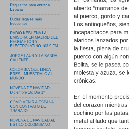
Requisitos para entrar a
abierto “marranos de
España
al puerco, gordo y ca
Dudas legales más
Los antioqueños, sie
frecuentes
incapacitados para m
RADIO KEBUENA LA
EMISORA EN MADRID DEL
alaridos lanzados por
REGGAETON Y
ELECTROLATINO 103.9 FM
la fiesta, plena de c
puerco con algún nom
JORGE LAUN Y LA BANDA
CALIENTE
Bolita, se le pasea po
COLOMBIA QUE LINDA
molesta y azuza, se l
ERES - MUESTRALO AL
MUNDO
crónicas.
NOVENA DE NAVIDAD:
Diciembre 16: Día 1º
En el momento precis
COMO VENIR A ESPAÑA
del corazón mientras
CON CONTRATO DE
TRABAJO
cochino por las patas
metal afilado que ta
NOVENA DE NAVIDAD AL
ESTILO COLOMBIANO
tomarse cautela, porq