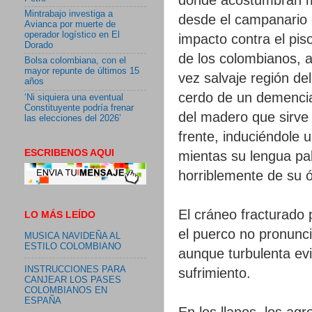
Mintrabajo investiga a
desde el campanario d
Avianca por muerte de
operador logístico en El
impacto contra el piso
Dorado
de los colombianos, a
Bolsa colombiana, con el
mayor repunte de últimos 15
vez salvaje región de
años
cerdo de un demencia
‘Ni siquiera una eventual
Constituyente podría frenar
del madero que sirve 
las elecciones del 2026’
frente, induciéndole
ESCRIBENOS AQUI
mientas su lengua pal
horriblemente de su ó
El cráneo fracturado
LO MÁS LEÍDO
el puerco no pronuncia
MUSICA NAVIDEÑA AL
ESTILO COLOMBIANO
aunque turbulenta evi
INSTRUCCIONES PARA
sufrimiento.
CANJEAR LOS PASES
COLOMBIANOS EN
ESPAÑA
En los llanos, los agr