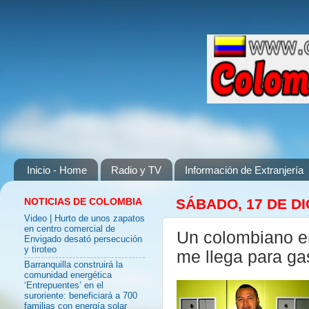
Inicio - Home
Radio y TV
Información de Extranjería
NOTICIAS DE COLOMBIA
SÁBADO, 17 DE DI
Video | Hurto de unos zapatos
en centro comercial de
Un colombiano e
Envigado desató persecución
y tiroteo
me llega para ga
Barranquilla construirá la
comunidad energética
‘Entrepuentes’ en el
suroriente: beneficiará a 700
familias con energía solar