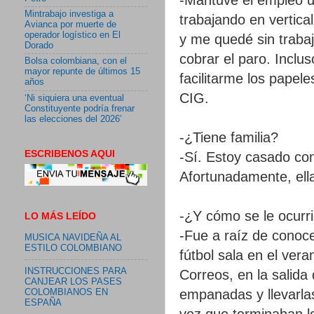
Mintrabajo investiga a
trabajando en vertical
Avianca por muerte de
operador logístico en El
y me quedé sin traba
Dorado
cobrar el paro. Inclu
Bolsa colombiana, con el
mayor repunte de últimos 15
facilitarme los papele
años
CIG.
‘Ni siquiera una eventual
Constituyente podría frenar
las elecciones del 2026’
-¿Tiene familia?
ESCRIBENOS AQUI
-Sí. Estoy casado co
Afortunadamente, ell
-¿Y cómo se le ocurr
LO MÁS LEÍDO
-Fue a raíz de conoc
MUSICA NAVIDEÑA AL
ESTILO COLOMBIANO
fútbol sala en el ve
INSTRUCCIONES PARA
Correos, en la salida
CANJEAR LOS PASES
empanadas y llevarla
COLOMBIANOS EN
ESPAÑA
vez que terminaban l