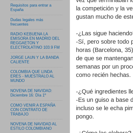
Requisitos para entrar a
la competición y la v
España
gustan mucho de este
Dudas legales más
frecuentes
-¿Las sigue haciendo
RADIO KEBUENA LA
EMISORA EN MADRID DEL
-Sí, pero sobre todo p
REGGAETON Y
ELECTROLATINO 103.9 FM
horas (Barcelona, 35)
de que se mantengan
JORGE LAUN Y LA BANDA
CALIENTE
semanas por un proce
COLOMBIA QUE LINDA
como recién hechas.
ERES - MUESTRALO AL
MUNDO
-¿Qué ingredientes l
NOVENA DE NAVIDAD:
Diciembre 16: Día 1º
-Es un guiso a base d
COMO VENIR A ESPAÑA
incluso se le echa pi
CON CONTRATO DE
TRABAJO
pongo.
NOVENA DE NAVIDAD AL
ESTILO COLOMBIANO
-¿Cómo las elabora?