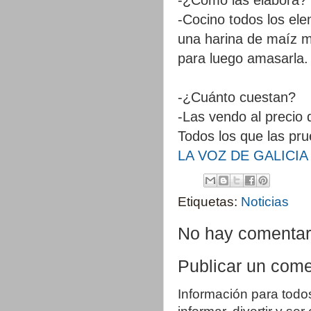
-Cocino todos los ele
una harina de maíz m
para luego amasarla. 
-¿Cuánto cuestan?
-Las vendo al precio 
Todos los que las pru
LA VOZ DE GALICIA
Etiquetas:
Noticias
No hay comentar
Publicar un come
Información para todo