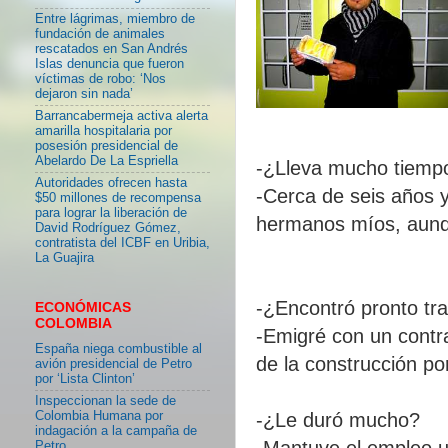
Entre lágrimas, miembro de
fundación de animales
rescatados en San Andrés
Islas denuncia que fueron
víctimas de robo: ‘Nos
dejaron sin nada’
Barrancabermeja activa alerta
amarilla hospitalaria por
posesión presidencial de
Abelardo De La Espriella
-¿Lleva mucho tiemp
Autoridades ofrecen hasta
-Cerca de seis años 
$50 millones de recompensa
para lograr la liberación de
hermanos míos, aunqu
David Rodríguez Gómez,
contratista del ICBF en Uribia,
La Guajira
-¿Encontró pronto tr
ECONÓMICAS
COLOMBIA
-Emigré con un contr
España niega combustible al
de la construcción p
avión presidencial de Petro
por ‘Lista Clinton’
Inspeccionan la sede de
Colombia Humana por
-¿Le duró mucho?
indagación a la campaña de
-Mantuve el empleo 
Petro