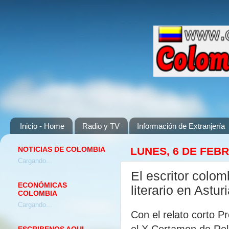
Inicio - Home
Radio y TV
Información de Extranjería
NOTICIAS DE COLOMBIA
LUNES, 6 DE FEB
Cargando...
El escritor colo
ECONÓMICAS
literario en Astur
COLOMBIA
Cargando...
Con el relato corto P
el X Certamen de Rel