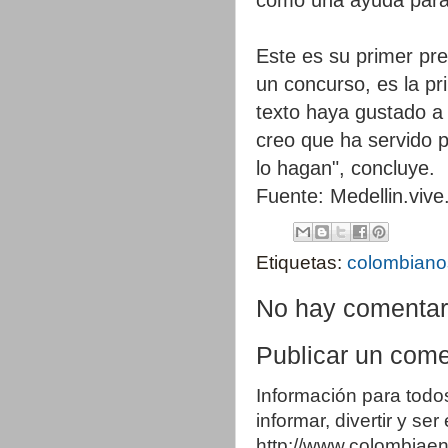
Este es su primer pre
un concurso, es la pr
texto haya gustado a
creo que ha servido 
lo hagan", concluye.
Fuente: Medellin.vive.
Etiquetas:
colombiano
No hay comentar
Publicar un come
Información para todo
informar, divertir y se
http://www.colombia