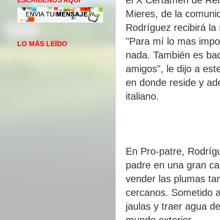
ESCRIBENOS AQUI
Mieres, de la comuni
Rodríguez recibirá la
"Para mí lo mas impo
LO MÁS LEÍDO
nada. También es bac
amigos", le dijo a est
en donde reside y ade
italiano.
En Pro-patre, Rodrígu
padre en una gran cas
vender las plumas tan
cercanos. Sometido a 
jaulas y traer agua d
mundo exterior.