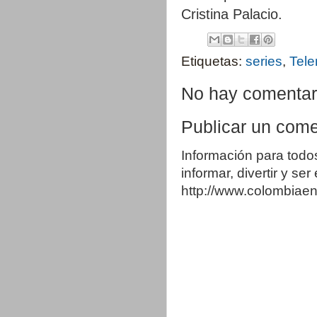
Cristina Palacio.
Etiquetas:
series
,
Tele
No hay comentar
Publicar un come
Información para todo
informar, divertir y se
http://www.colombia