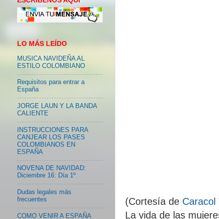
ESCRIBENOS AQUI
LO MÁS LEÍDO
MUSICA NAVIDEÑA AL
ESTILO COLOMBIANO
Requisitos para entrar a
España
JORGE LAUN Y LA BANDA
CALIENTE
INSTRUCCIONES PARA
CANJEAR LOS PASES
COLOMBIANOS EN
ESPAÑA
NOVENA DE NAVIDAD:
Diciembre 16: Día 1º
Dudas legales más
(Cortesía de
Caracol
frecuentes
La vida de las mujere
COMO VENIR A ESPAÑA