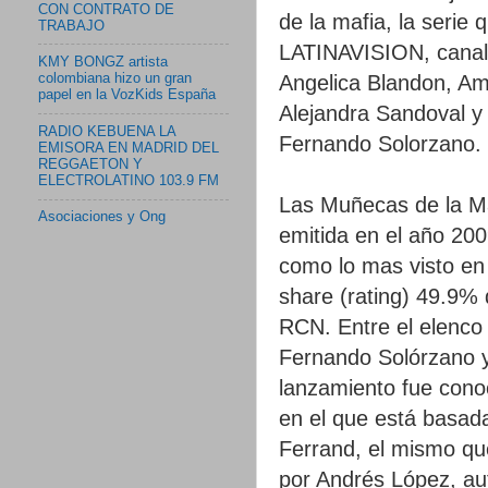
CON CONTRATO DE
de la mafia, la serie
TRABAJO
LATINAVISION, canal 
KMY BONGZ artista
Angelica Blandon, Amp
colombiana hizo un gran
papel en la VozKids España
Alejandra Sandoval y
RADIO KEBUENA LA
Fernando Solorzano.
EMISORA EN MADRID DEL
REGGAETON Y
ELECTROLATINO 103.9 FM
Las Muñecas de la Ma
Asociaciones y Ong
emitida en el año 200
como lo mas visto en
share (rating) 49.9%
RCN. Entre el elenco 
Fernando Solórzano y
lanzamiento fue conoc
en el que está basad
Ferrand, el mismo que
por Andrés López, aut