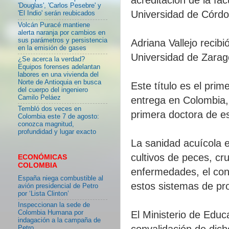
'Douglas', 'Carlos Pesebre' y
Universidad de Córdob
'El Indio' serán reubicados
Volcán Puracé mantiene
alerta naranja por cambios en
sus parámetros y persistencia
Adriana Vallejo recibi
en la emisión de gases
Universidad de Zara
¿Se acerca la verdad?
Equipos forenses adelantan
labores en una vivienda del
Norte de Antioquia en busca
Este título es el pri
del cuerpo del ingeniero
Camilo Peláez
entrega en Colombia, 
Tembló dos veces en
primera doctora de es
Colombia este 7 de agosto:
conozca magnitud,
profundidad y lugar exacto
La sanidad acuícola e
cultivos de peces, cr
ECONÓMICAS
COLOMBIA
enfermedades, el con
España niega combustible al
estos sistemas de pr
avión presidencial de Petro
por ‘Lista Clinton’
Inspeccionan la sede de
Colombia Humana por
El Ministerio de Educ
indagación a la campaña de
convalidación de dich
Petro