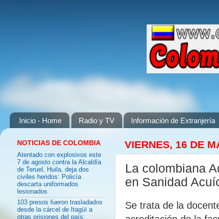
Inicio - Home
Radio y TV
Información de Extranjería
NOTICIAS DE COLOMBIA
VIERNES, 16 DE M
Atentado con explosivos este
7 de agosto contra la Alcaldía
La colombiana Adr
de Teruel, Huila, deja dos
civiles heridos: Policía
en Sanidad Acuíc
descarta uniformados
lesionados
103 presos fueron trasladados
Se trata de la docent
desde la cárcel de Itagüí a
acreditación de la fa
otras prisiones del país: