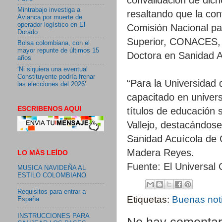
Mintrabajo investiga a
resaltando que la con
Avianca por muerte de
operador logístico en El
Comisión Nacional pa
Dorado
Superior, CONACES, la
Bolsa colombiana, con el
mayor repunte de últimos 15
Doctora en Sanidad A
años
‘Ni siquiera una eventual
Constituyente podría frenar
“Para la Universidad 
las elecciones del 2026’
capacitado en univers
ESCRIBENOS AQUI
títulos de educación 
Vallejo, destacándose
Sanidad Acuícola de C
Madera Reyes.
LO MÁS LEÍDO
Fuente: El Universal
MUSICA NAVIDEÑA AL
ESTILO COLOMBIANO
Requisitos para entrar a
Etiquetas:
Buenas not
España
INSTRUCCIONES PARA