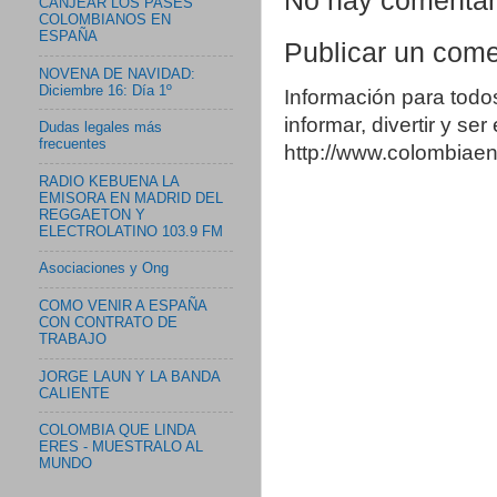
No hay comentar
CANJEAR LOS PASES
COLOMBIANOS EN
ESPAÑA
Publicar un come
NOVENA DE NAVIDAD:
Diciembre 16: Día 1º
Información para todo
informar, divertir y se
Dudas legales más
frecuentes
http://www.colombia
RADIO KEBUENA LA
EMISORA EN MADRID DEL
REGGAETON Y
ELECTROLATINO 103.9 FM
Asociaciones y Ong
COMO VENIR A ESPAÑA
CON CONTRATO DE
TRABAJO
JORGE LAUN Y LA BANDA
CALIENTE
COLOMBIA QUE LINDA
ERES - MUESTRALO AL
MUNDO