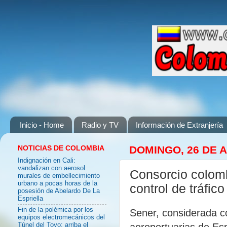
Inicio - Home
Radio y TV
Información de Extranjería
NOTICIAS DE COLOMBIA
DOMINGO, 26 DE 
Indignación en Cali:
vandalizan con aerosol
Consorcio colom
murales de embellecimiento
urbano a pocas horas de la
control de tráf
posesión de Abelardo De La
Espriella
Fin de la polémica por los
Sener, considerada co
equipos electromecánicos del
aeroportuarias de Esp
Túnel del Toyo: arriba el