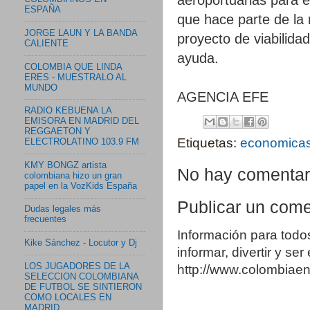
ESPAÑA
que hace parte de la 
JORGE LAUN Y LA BANDA
proyecto de viabilid
CALIENTE
ayuda.
COLOMBIA QUE LINDA
ERES - MUESTRALO AL
MUNDO
AGENCIA EFE
RADIO KEBUENA LA
EMISORA EN MADRID DEL
REGGAETON Y
Etiquetas:
economica
ELECTROLATINO 103.9 FM
KMY BONGZ artista
No hay comentar
colombiana hizo un gran
papel en la VozKids España
Publicar un come
Dudas legales más
frecuentes
Información para todo
Kike Sánchez - Locutor y Dj
informar, divertir y se
LOS JUGADORES DE LA
http://www.colombia
SELECCION COLOMBIANA
DE FUTBOL SE SINTIERON
COMO LOCALES EN
MADRID