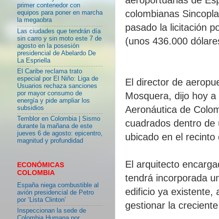
primer contenedor con
colombianas Sincopla
equipos para poner en marcha
la megaobra
pasado la licitación 
Las ciudades que tendrán día
sin carro y sin moto este 7 de
(unos 436.000 dólare
agosto en la posesión
presidencial de Abelardo De
La Espriella
El Caribe reclama trato
especial por El Niño: Liga de
El director de aerop
Usuarios rechaza sanciones
por mayor consumo de
Mosquera, dijo hoy a 
energía y pide ampliar los
Aeronáutica de Colo
subsidios
Temblor en Colombia | Sismo
cuadrados dentro de 
durante la mañana de este
jueves 6 de agosto: epicentro,
ubicado en el recint
magnitud y profundidad
El arquitecto encarga
ECONÓMICAS
COLOMBIA
tendrá incorporada un
España niega combustible al
edificio ya existente
avión presidencial de Petro
por ‘Lista Clinton’
gestionar la crecient
Inspeccionan la sede de
Colombia Humana por