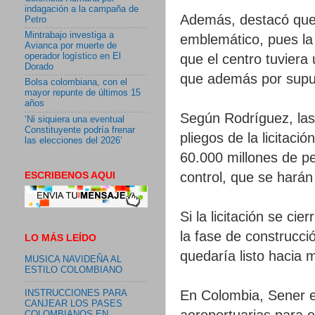
indagación a la campaña de
Además, destacó que s
Petro
Mintrabajo investiga a
emblemático, pues la 
Avianca por muerte de
que el centro tuvier
operador logístico en El
Dorado
que además por supue
Bolsa colombiana, con el
mayor repunte de últimos 15
años
Según Rodríguez, las
‘Ni siquiera una eventual
Constituyente podría frenar
pliegos de la licitac
las elecciones del 2026’
60.000 millones de pe
ESCRIBENOS AQUI
control, que se harán
Si la licitación se ci
la fase de construcci
LO MÁS LEÍDO
quedaría listo hacia
MUSICA NAVIDEÑA AL
ESTILO COLOMBIANO
En Colombia, Sener e
INSTRUCCIONES PARA
CANJEAR LOS PASES
aeroportuarias para e
COLOMBIANOS EN