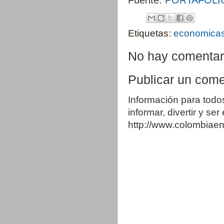
Etiquetas:
economica
No hay comentar
Publicar un come
Información para todo
informar, divertir y se
http://www.colombia