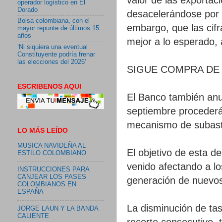
operador logístico en El
Dorado
desacelerándose por l
Bolsa colombiana, con el
embargo, que las cifr
mayor repunte de últimos 15
años
mejor a lo esperado,
‘Ni siquiera una eventual
Constituyente podría frenar
las elecciones del 2026’
SIGUE COMPRA DE
ESCRIBENOS AQUI
El Banco también anu
septiembre procederá
mecanismo de subastas
LO MÁS LEÍDO
MUSICA NAVIDEÑA AL
El objetivo de esta de
ESTILO COLOMBIANO
venido afectando a lo
INSTRUCCIONES PARA
CANJEAR LOS PASES
generación de nuevos
COLOMBIANOS EN
ESPAÑA
La disminución de ta
JORGE LAUN Y LA BANDA
CALIENTE
recorte consecutivo, 