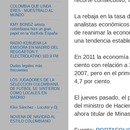
COLOMBIA QUE LINDA
ERES - MUESTRALO AL
MUNDO
La rebaja en la tasa 
analistas económicos,
KMY BONGZ artista
colombiana hizo un gran
de reanimar la econom
papel en la VozKids España
una tendencia estable
RADIO KEBUENA LA
EMISORA EN MADRID DEL
REGGAETON Y
En 2011 la economía 
ELECTROLATINO 103.9 FM
ciento con relación 
Dudas legales más
frecuentes
2007, pero en el prim
4,7 por ciento.
LOS JUGADORES DE LA
SELECCION COLOMBIANA
DE FUTBOL SE SINTIERON
COMO LOCALES EN
El jueves pasado, el 
MADRID
del ministro de Hacie
Kike Sánchez - Locutor y Dj
ahora titular de Mina
NOVENA DE NAVIDAD AL
ESTILO COLOMBIANO
Fuente:
PORTAFOLI