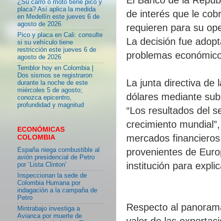
¿Su carro o moto tiene pico y
placa? Así aplica la medida
de interés que le cob
en Medellín este jueves 6 de
agosto de 2026
requieren para su ope
Pico y placa en Cali: consulte
La decisión fue adopta
si su vehículo tiene
restricción este jueves 6 de
problemas económico
agosto de 2026
Temblor hoy en Colombia |
Dos sismos se registraron
La junta directiva de
durante la noche de este
miércoles 5 de agosto;
dólares mediante suba
conozca epicentro,
profundidad y magnitud
“Los resultados del s
crecimiento mundial”,
ECONÓMICAS
mercados financieros 
COLOMBIA
España niega combustible al
provenientes de Euro
avión presidencial de Petro
institución para explic
por ‘Lista Clinton’
Inspeccionan la sede de
Colombia Humana por
indagación a la campaña de
Petro
Respecto al panorama
Mintrabajo investiga a
Avianca por muerte de
valor de las exportac