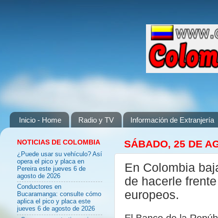
Inicio - Home
Radio y TV
Información de Extranjería
NOTICIAS DE COLOMBIA
SÁBADO, 25 DE A
¿Puede usar su vehículo? Así
opera el pico y placa en
En Colombia bajan
Pereira este jueves 6 de
agosto de 2026
de hacerle frent
Conductores en
europeos.
Bucaramanga: consulte cómo
aplica el pico y placa este
jueves 6 de agosto de 2026
El Banco de la Repúbl