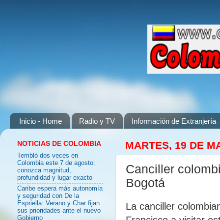
Inicio - Home
Radio y TV
Información de Extranjería
NOTICIAS DE COLOMBIA
MARTES, 19 DE M
Tembló dos veces en
Colombia este 7 de agosto:
Canciller colombi
conozca magnitud,
profundidad y lugar exacto
Bogotá
Caribe espera más autonomía
y seguridad con De la
Espriella: Verano y Char fijan
La canciller colombia
sus prioridades ante el nuevo
Francisco a visitar e
Gobierno