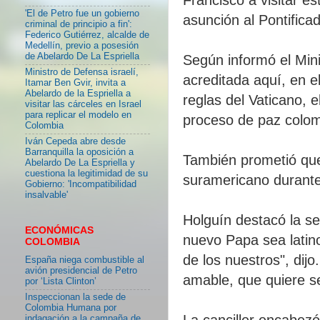
'El de Petro fue un gobierno
asunción al Pontifica
criminal de principio a fin':
Federico Gutiérrez, alcalde de
Medellín, previo a posesión
de Abelardo De La Espriella
Según informó el Mini
Ministro de Defensa israelí,
acreditada aquí, en e
Itamar Ben Gvir, invita a
Abelardo de la Espriella a
reglas del Vaticano, 
visitar las cárceles en Israel
para replicar el modelo en
proceso de paz colo
Colombia
Iván Cepeda abre desde
Barranquilla la oposición a
También prometió que 
Abelardo De La Espriella y
cuestiona la legitimidad de su
suramericano durante
Gobierno: 'Incompatibilidad
insalvable'
Holguín destacó la sen
ECONÓMICAS
nuevo Papa sea latin
COLOMBIA
de los nuestros", dij
España niega combustible al
avión presidencial de Petro
amable, que quiere ser
por ‘Lista Clinton’
Inspeccionan la sede de
Colombia Humana por
La canciller encabezó
indagación a la campaña de