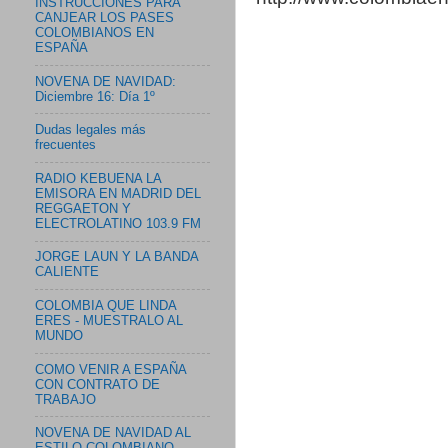
INSTRUCCIONES PARA
CANJEAR LOS PASES
COLOMBIANOS EN
ESPAÑA
NOVENA DE NAVIDAD:
Diciembre 16: Día 1º
Dudas legales más
frecuentes
RADIO KEBUENA LA
EMISORA EN MADRID DEL
REGGAETON Y
ELECTROLATINO 103.9 FM
JORGE LAUN Y LA BANDA
CALIENTE
COLOMBIA QUE LINDA
ERES - MUESTRALO AL
MUNDO
COMO VENIR A ESPAÑA
CON CONTRATO DE
TRABAJO
NOVENA DE NAVIDAD AL