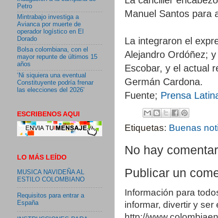
Petro
Manuel Santos para asi
Mintrabajo investiga a
Avianca por muerte de
operador logístico en El
La integraron el expr
Dorado
Bolsa colombiana, con el
Alejandro Ordóñez; y
mayor repunte de últimos 15
años
Escobar, y el actual r
‘Ni siquiera una eventual
Germán Cardona.
Constituyente podría frenar
las elecciones del 2026’
Fuente;
Prensa Latin
ESCRIBENOS AQUI
Etiquetas:
Buenas not
No hay comentar
LO MÁS LEÍDO
Publicar un come
MUSICA NAVIDEÑA AL
ESTILO COLOMBIANO
Información para todo
Requisitos para entrar a
informar, divertir y se
España
http://www.colombia