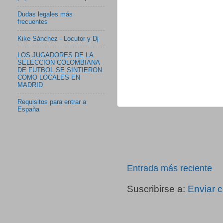
Dudas legales más
frecuentes
Kike Sánchez - Locutor y Dj
LOS JUGADORES DE LA
SELECCION COLOMBIANA
DE FUTBOL SE SINTIERON
COMO LOCALES EN
MADRID
Requisitos para entrar a
España
Entrada más reciente
Suscribirse a:
Enviar 