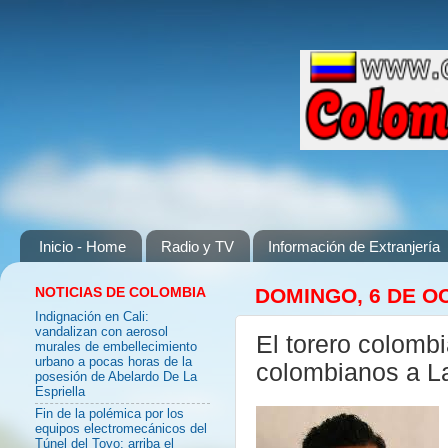
Inicio - Home
Radio y TV
Información de Extranjería
NOTICIAS DE COLOMBIA
DOMINGO, 6 DE O
Indignación en Cali:
vandalizan con aerosol
El torero colombi
murales de embellecimiento
urbano a pocas horas de la
colombianos a La
posesión de Abelardo De La
Espriella
Fin de la polémica por los
equipos electromecánicos del
Túnel del Toyo: arriba el