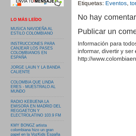
Etiquetas:
Eventos
,
to
No hay comentar
LO MÁS LEÍDO
MUSICA NAVIDEÑA AL
Publicar un come
ESTILO COLOMBIANO
Información para todo
INSTRUCCIONES PARA
CANJEAR LOS PASES
informar, divertir y se
COLOMBIANOS EN
ESPAÑA
http://www.colombia
JORGE LAUN Y LA BANDA
CALIENTE
COLOMBIA QUE LINDA
ERES - MUESTRALO AL
MUNDO
RADIO KEBUENA LA
EMISORA EN MADRID DEL
REGGAETON Y
ELECTROLATINO 103.9 FM
KMY BONGZ artista
colombiana hizo un gran
papel en la VozKids España