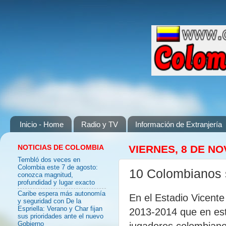
Inicio - Home
Radio y TV
Información de Extranjería
NOTICIAS DE COLOMBIA
VIERNES, 8 DE NO
Tembló dos veces en
Colombia este 7 de agosto:
10 Colombianos s
conozca magnitud,
profundidad y lugar exacto
Caribe espera más autonomía
En el Estadio Vicente
y seguridad con De la
Espriella: Verano y Char fijan
2013-2014 que en esta
sus prioridades ante el nuevo
jugadores colombiano
Gobierno