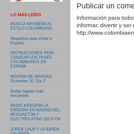
Publicar un come
LO MÁS LEÍDO
Información para todo
MUSICA NAVIDEÑA AL
informar, divertir y se
ESTILO COLOMBIANO
http://www.colombia
Requisitos para entrar a
España
INSTRUCCIONES PARA
CANJEAR LOS PASES
COLOMBIANOS EN
ESPAÑA
NOVENA DE NAVIDAD:
Diciembre 16: Día 1º
Dudas legales más
frecuentes
RADIO KEBUENA LA
EMISORA EN MADRID DEL
REGGAETON Y
ELECTROLATINO 103.9 FM
JORGE LAUN Y LA BANDA
CALIENTE