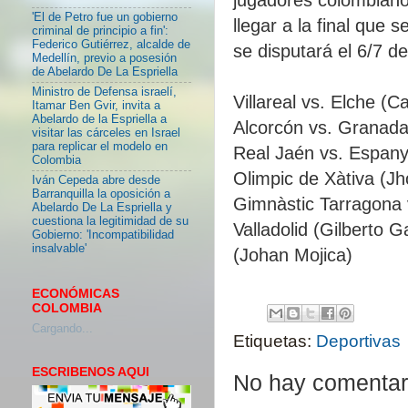
'El de Petro fue un gobierno
llegar a la final que 
criminal de principio a fin':
Federico Gutiérrez, alcalde de
se disputará el 6/7 d
Medellín, previo a posesión
de Abelardo De La Espriella
Ministro de Defensa israelí,
Villareal vs. Elche (
Itamar Ben Gvir, invita a
Abelardo de la Espriella a
Alcorcón vs. Granada
visitar las cárceles en Israel
para replicar el modelo en
Real Jaén vs. Espany
Colombia
Olimpic de Xàtiva (J
Iván Cepeda abre desde
Barranquilla la oposición a
Gimnàstic Tarragona 
Abelardo De La Espriella y
cuestiona la legitimidad de su
Valladolid (Gilberto 
Gobierno: 'Incompatibilidad
insalvable'
(Johan Mojica)
ECONÓMICAS
COLOMBIA
Cargando...
Etiquetas:
Deportivas
ESCRIBENOS AQUI
No hay comentar