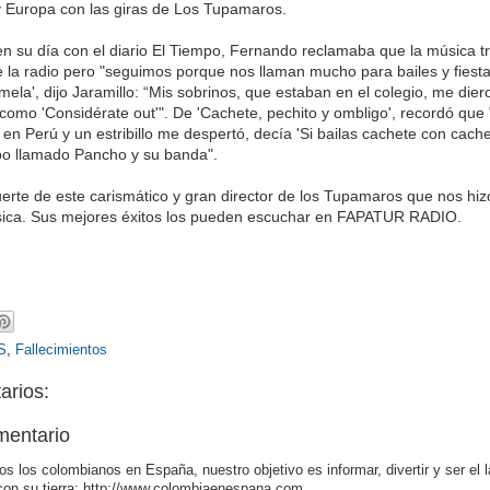
y Europa con las giras de Los Tupamaros.
en su día con el diario El Tiempo, Fernando reclamaba que la música tr
 la radio pero "seguimos porque nos llaman mucho para bailes y fiesta
ela', dijo Jaramillo: “Mis sobrinos, que estaban en el colegio, me dier
omo 'Considérate out'". De 'Cachete, pechito y ombligo', recordó que
n Perú y un estribillo me despertó, decía 'Si bailas cachete con cachet
po llamado Pancho y su banda".
te de este carismático y gran director de los Tupamaros que nos hizo
úsica. Sus mejores éxitos los pueden escuchar en FAPATUR RADIO.
S
,
Fallecimientos
arios:
mentario
os los colombianos en España, nuestro objetivo es informar, divertir y ser el 
con su tierra: http://www.colombiaenespana.com