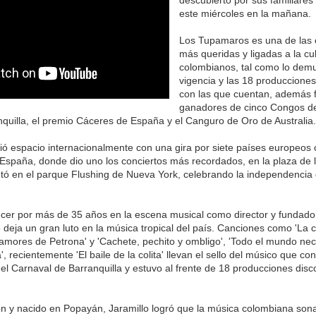
este miércoles en la mañana.
Los Tupamaros es una de las 
más queridas y ligadas a la cul
colombianos, tal como lo dem
vigencia y las 18 produccione
con las que cuentan, además 
ganadores de cinco Congos de
quilla, el premio Cáceres de España y el Canguro de Oro de Australia.
ió espacio internacionalmente con una gira por siete países europeos
España, donde dio uno los conciertos más recordados, en la plaza de 
tó en el parque Flushing de Nueva York, celebrando la independencia
er por más de 35 años en la escena musical como director y fundador
o deja un gran luto en la música tropical del país. Canciones como 'La 
s amores de Petrona' y 'Cachete, pechito y ombligo', 'Todo el mundo nec
', recientemente 'El baile de la colita' llevan el sello del músico que co
l Carnaval de Barranquilla y estuvo al frente de 18 producciones disc
n y nacido en Popayán, Jaramillo logró que la música colombiana son