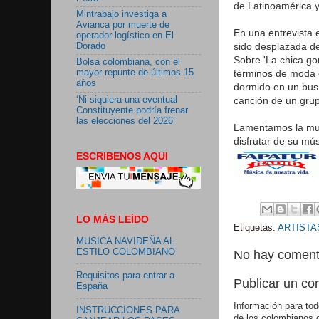
de Latinoamérica 
Mintrabajo investiga a
Avianca por muerte de
En una entrevista 
operador logístico en El
sido desplazada de
Dorado
Sobre 'La chica gom
Bolsa colombiana, con el
términos de moda c
mayor repunte de últimos 15
años
dormido en un bus e
‘Ni siquiera una eventual
canción de un gru
Constituyente podría frenar
las elecciones del 2026’
Lamentamos la muer
disfrutar de su m
ESCRIBENOS AQUI
LO MÁS LEÍDO
Etiquetas:
ARTISTA
MUSICA NAVIDEÑA AL
ESTILO COLOMBIANO
No hay coment
Requisitos para entrar a
Publicar un co
España
Información para tod
INSTRUCCIONES PARA
de los colombianos 