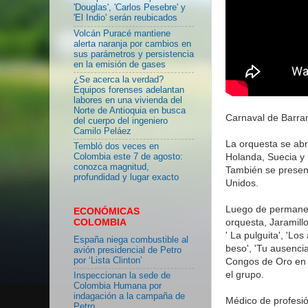
'Douglas', 'Carlos Pesebre' y
'El Indio' serán reubicados
Volcán Puracé mantiene
alerta naranja por cambios en
sus parámetros y persistencia
en la emisión de gases
¿Se acerca la verdad?
Equipos forenses adelantan
labores en una vivienda del
Norte de Antioquia en busca
Carnaval de Barran
del cuerpo del ingeniero
Camilo Peláez
La orquesta se abr
Tembló dos veces en
Holanda, Suecia y 
Colombia este 7 de agosto:
conozca magnitud,
También se presen
profundidad y lugar exacto
Unidos.
Luego de permanec
ECONÓMICAS
orquesta, Jaramill
COLOMBIA
' La pulguita', 'Lo
España niega combustible al
beso', 'Tu ausencia
avión presidencial de Petro
por ‘Lista Clinton’
Congos de Oro en e
el grupo.
Inspeccionan la sede de
Colombia Humana por
indagación a la campaña de
Médico de profesió
Petro