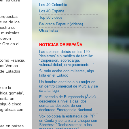
Los 40 Colombia
Los 40 España
orquestas
Top 50 videos
tura de los
Bailoteca Fapatur (videos)
uestra su
Otras listas
s musicales
fueron
 Oro en el
NOTICIAS DE ESPAÑA
Las razones detrás de los 120
'desiertos' sin médico de familia:
 como Francia,
"Dispersión, sobrecarga,
vulnerabilidad, envejecimiento..."
las Ventas.
 de Estados
Si todo acaba con militares, algo
falla en el Estado
Un hombre asesina a su mujer en
un centro comercial de Murcia y se
 de la
da a la fuga
chica gomela',
El incendio de Burgohondo (Ávila)
esita un
desciende a nivel 1 casi dos
nsiguió cinco
semanas después de ser
ográficas con
declarado Emergencia Nacional
Vox boicotea la estrategia del PP
en Ceuta y se lanza al choque con
Sánchez: "Rechazaremos a los
ara en países