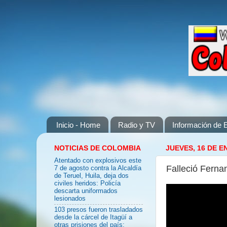
Inicio - Home
Radio y TV
Información de E
NOTICIAS DE COLOMBIA
JUEVES, 16 DE E
Atentado con explosivos este
Falleció Ferna
7 de agosto contra la Alcaldía
de Teruel, Huila, deja dos
civiles heridos: Policía
descarta uniformados
lesionados
103 presos fueron trasladados
desde la cárcel de Itagüí a
otras prisiones del país: