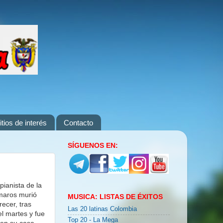
itios de interés
Contacto
SÍGUENOS EN:
pianista de la
amaros murió
MUSICA: LISTAS DE ÉXITOS
recer, tras
Las 20 latinas Colombia
el martes y fue
Top 20 - La Mega
 en su casa