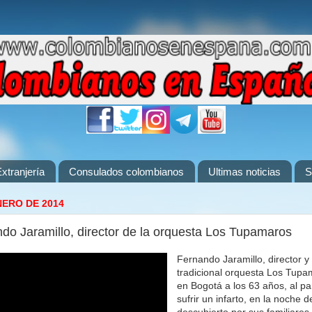
xtranjería
Consulados colombianos
Ultimas noticias
S
NERO DE 2014
ndo Jaramillo, director de la orquesta Los Tupamaros
Fernando Jaramillo, director y 
tradicional orquesta Los Tup
en Bogotá a los 63 años, al pa
sufrir un infarto, en la noche d
descubierto por sus familiares