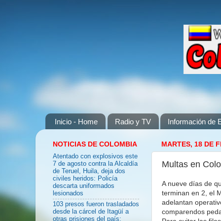
Inicio - Home
Radio y TV
Información de E
NOTICIAS DE COLOMBIA
MARTES, 18 DE 
Atentado con explosivos este
Multas en Colo
7 de agosto contra la Alcaldía
de Teruel, Huila, deja dos
civiles heridos: Policía
A nueve días de qu
descarta uniformados
terminan en 2, el M
lesionados
adelantan operativ
103 presos fueron trasladados
comparendos pedag
desde la cárcel de Itagüí a
otras prisiones del país:
Para evitar las fi