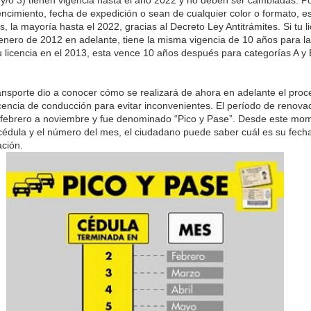
ncimiento, fecha de expedición o sean de cualquier color o formato, es
, la mayoría hasta el 2022, gracias al Decreto Ley Antitrámites. Si tu l
enero de 2012 en adelante, tiene la misma vigencia de 10 años para la
tu licencia en el 2013, esta vence 10 años después para categorías A y 
ransporte dio a conocer cómo se realizará de ahora en adelante el pro
icencia de conducción para evitar inconvenientes. El período de renova
 febrero a noviembre y fue denominado “Pico y Pase”. Desde este mom
a cédula y el número del mes, el ciudadano puede saber cuál es su fecha
ación.