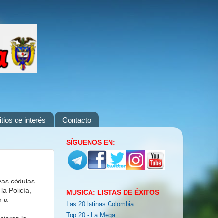
itios de interés
Contacto
SÍGUENOS EN:
uyas cédulas
la Policía,
MUSICA: LISTAS DE ÉXITOS
n a
Las 20 latinas Colombia
Top 20 - La Mega
ciaron la