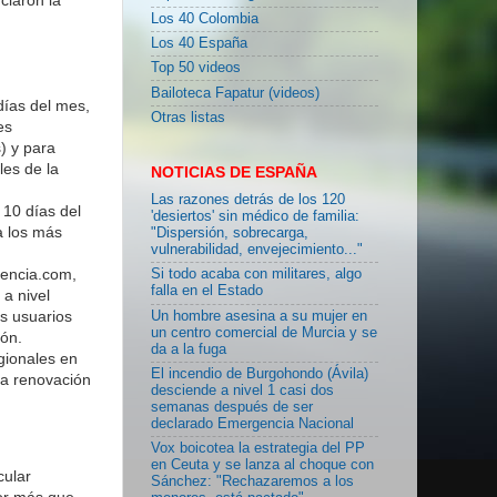
Los 40 Colombia
Los 40 España
Top 50 videos
Bailoteca Fapatur (videos)
días del mes,
Otras listas
es
) y para
les de la
NOTICIAS DE ESPAÑA
Las razones detrás de los 120
 10 días del
'desiertos' sin médico de familia:
a los más
"Dispersión, sobrecarga,
vulnerabilidad, envejecimiento..."
cencia.com,
Si todo acaba con militares, algo
falla en el Estado
a nivel
os usuarios
Un hombre asesina a su mujer en
un centro comercial de Murcia y se
ión.
da a la fuga
gionales en
El incendio de Burgohondo (Ávila)
la renovación
desciende a nivel 1 casi dos
semanas después de ser
declarado Emergencia Nacional
Vox boicotea la estrategia del PP
en Ceuta y se lanza al choque con
cular
Sánchez: "Rechazaremos a los
Por más que