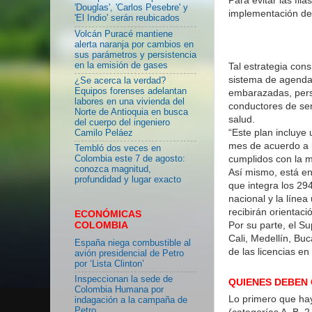
'Douglas', 'Carlos Pesebre' y
implementación de 
'El Indio' serán reubicados
Volcán Puracé mantiene
alerta naranja por cambios en
sus parámetros y persistencia
en la emisión de gases
Tal estrategia con
sistema de agendam
¿Se acerca la verdad?
Equipos forenses adelantan
embarazadas, pers
labores en una vivienda del
conductores de ser
Norte de Antioquia en busca
salud.
del cuerpo del ingeniero
“Este plan incluye
Camilo Peláez
mes de acuerdo a l
Tembló dos veces en
cumplidos con la m
Colombia este 7 de agosto:
conozca magnitud,
Así mismo, está e
profundidad y lugar exacto
que integra los 29
nacional y la línea
recibirán orientaci
ECONÓMICAS
Por su parte, el S
COLOMBIA
Cali, Medellín, Bu
España niega combustible al
de las licencias en
avión presidencial de Petro
por ‘Lista Clinton’
Inspeccionan la sede de
QUIENES DEBEN 
Colombia Humana por
Lo primero que hay
indagación a la campaña de
Petro
(categorías A, B, 