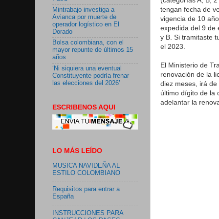
tengan fecha de ve
Mintrabajo investiga a
Avianca por muerte de
vigencia de 10 años
operador logístico en El
expedida del 9 de 
Dorado
y B. Si tramitaste 
Bolsa colombiana, con el
el 2023.
mayor repunte de últimos 15
años
El Ministerio de T
‘Ni siquiera una eventual
renovación de la l
Constituyente podría frenar
las elecciones del 2026’
diez meses, irá de
último dígito de l
adelantar la renov
ESCRIBENOS AQUI
LO MÁS LEÍDO
MUSICA NAVIDEÑA AL
ESTILO COLOMBIANO
Requisitos para entrar a
España
INSTRUCCIONES PARA