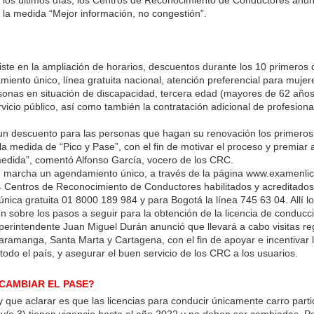
la medida “Mejor información, no congestión”.
siste en la ampliación de horarios, descuentos durante los 10 primeros 
iento único, línea gratuita nacional, atención preferencial para mujer
onas en situación de discapacidad, tercera edad (mayores de 62 años
vicio público, así como también la contratación adicional de profesiona
 un descuento para las personas que hagan su renovación los primeros
a medida de “Pico y Pase”, con el fin de motivar el proceso y premiar 
edida”, comentó Alfonso García, vocero de los CRC.
n marcha un agendamiento único, a través de la página www.examenli
4 Centros de Reconocimiento de Conductores habilitados y acreditados 
 única gratuita 01 8000 189 984 y para Bogotá la línea 745 63 04. Allí l
ón sobre los pasos a seguir para la obtención de la licencia de conducc
uperintendente Juan Miguel Durán anunció que llevará a cabo visitas re
caramanga, Santa Marta y Cartagena, con el fin de apoyar e incentivar 
 todo el país, y asegurar el buen servicio de los CRC a los usuarios.
CAMBIAR EL PASE?
 que aclarar es que las licencias para conducir únicamente carro parti
2 y/o 3) tienen vigencia hasta el año 2022 y no deben ser cambiadas. 