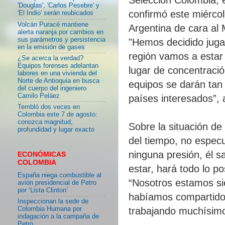
'Douglas', 'Carlos Pesebre' y
confirmó este miérco
'El Indio' serán reubicados
Volcán Puracé mantiene
Argentina de cara al M
alerta naranja por cambios en
sus parámetros y persistencia
"Hemos decidido juga
en la emisión de gases
región vamos a estar
¿Se acerca la verdad?
Equipos forenses adelantan
lugar de concentració
labores en una vivienda del
Norte de Antioquia en busca
equipos se darán tan
del cuerpo del ingeniero
Camilo Peláez
países interesados”, 
Tembló dos veces en
Colombia este 7 de agosto:
conozca magnitud,
Sobre la situación d
profundidad y lugar exacto
del tiempo, no espec
ninguna presión, él s
ECONÓMICAS
COLOMBIA
estar, hará todo lo p
España niega combustible al
“Nosotros estamos si
avión presidencial de Petro
por ‘Lista Clinton’
habíamos compartido e
Inspeccionan la sede de
Colombia Humana por
trabajando muchísimo,
indagación a la campaña de
Petro