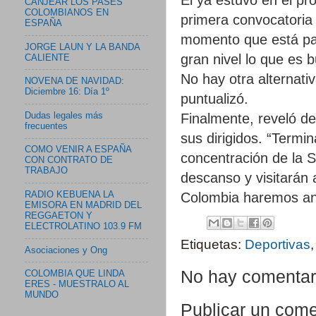
CANJEAR LOS PASES
COLOMBIANOS EN
primera convocatoria
ESPAÑA
momento que está pa
JORGE LAUN Y LA BANDA
gran nivel lo que es
CALIENTE
No hay otra alternati
NOVENA DE NAVIDAD:
Diciembre 16: Día 1º
puntualizó.
Dudas legales más
Finalmente, reveló de
frecuentes
sus dirigidos. “Termin
COMO VENIR A ESPAÑA
concentración de la 
CON CONTRATO DE
TRABAJO
descanso y visitarán 
Colombia haremos anál
RADIO KEBUENA LA
EMISORA EN MADRID DEL
REGGAETON Y
ELECTROLATINO 103.9 FM
Etiquetas:
Deportivas
Asociaciones y Ong
No hay comentar
COLOMBIA QUE LINDA
ERES - MUESTRALO AL
MUNDO
Publicar un come