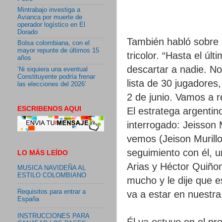
Mintrabajo investiga a
Avianca por muerte de
operador logístico en El
Dorado
También habló sobre l
Bolsa colombiana, con el
mayor repunte de últimos 15
tricolor. “Hasta el ú
años
descartar a nadie. N
‘Ni siquiera una eventual
Constituyente podría frenar
lista de 30 jugadores, 
las elecciones del 2026’
2 de junio. Vamos a r
ESCRIBENOS AQUI
El estratega argentin
interrogado: Jeisson 
vemos (Jeison Murill
seguimiento con él, 
LO MÁS LEÍDO
Arias y Héctor Quiñon
MUSICA NAVIDEÑA AL
ESTILO COLOMBIANO
mucho y le dije que 
Requisitos para entrar a
va a estar en nuestr
España
INSTRUCCIONES PARA
Él ya estuvo en el pr