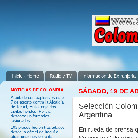
Inicio - Home
Radio y TV
Información de Extranjería
NOTICIAS DE COLOMBIA
SÁBADO, 19 DE AB
Atentado con explosivos este
7 de agosto contra la Alcaldía
Selección Colomb
de Teruel, Huila, deja dos
civiles heridos: Policía
Argentina
descarta uniformados
lesionados
103 presos fueron trasladados
En rueda de prensa qu
desde la cárcel de Itagüí a
Selección Colombia, e
otras prisiones del país: