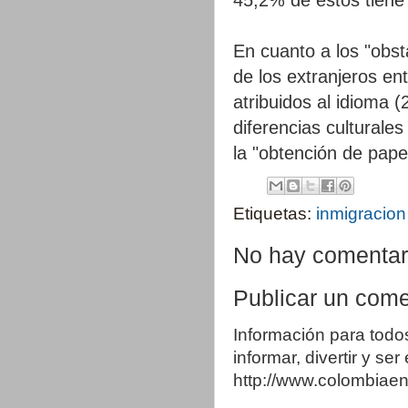
En cuanto a los "obst
de los extranjeros en
atribuidos al idioma (
diferencias culturales
la "obtención de pape
Etiquetas:
inmigracion
No hay comentar
Publicar un come
Información para todo
informar, divertir y se
http://www.colombia