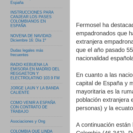
España
INSTRUCCIONES PARA
CANJEAR LOS PASES
COLOMBIANOS EN
Fermosel ha destacad
ESPAÑA
empadronados que ha
NOVENA DE NAVIDAD:
extranjera empadrona
Diciembre 16: Día 1º
que el año pasado 55
Dudas legales más
frecuentes
nacionalidad español
RADIO KEBUENA LA
EMISORA EN MADRID DEL
En cuanto a las nacio
REGGAETON Y
ELECTROLATINO 103.9 FM
capital de España y 
JORGE LAUN Y LA BANDA
mayoritaria es la rum
CALIENTE
población extranjera
COMO VENIR A ESPAÑA
personas) y la ecuato
CON CONTRATO DE
TRABAJO
Asociaciones y Ong
A continuación están 
COLOMBIA QUE LINDA
Colombia (46.342), Pe