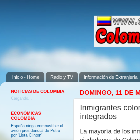
Inicio - Home
Radio y TV
Información de Extranjería
NOTICIAS DE COLOMBIA
DOMINGO, 11 DE 
Cargando...
Inmigrantes col
ECONÓMICAS
integrados
COLOMBIA
España niega combustible al
La mayoría de los in
avión presidencial de Petro
por ‘Lista Clinton’
ciudadanos de Colom