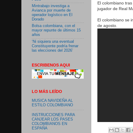
El colombiano tras
Mintrabajo investiga a
jugador de Real Ma
Avianca por muerte de
operador logístico en El
Dorado
El colombiano se in
de agosto.
Bolsa colombiana, con el
mayor repunte de últimos 15
años
‘Ni siquiera una eventual
Constituyente podría frenar
las elecciones del 2026’
ESCRIBENOS AQUI
LO MÁS LEÍDO
MUSICA NAVIDEÑA AL
ESTILO COLOMBIANO
INSTRUCCIONES PARA
CANJEAR LOS PASES
COLOMBIANOS EN
ESPAÑA