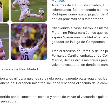
Mónaco.
Ante más de 40.000 aficionados, 10.
colombianos, fue presentado este m
Rodríguez como nuevo jugador de R
por las próximas seis temporadas.
“Bienvenido a casa” fueron las últim
Florentino Pérez para James que re
espera “ganar muchos títulos” en el c
ganador de la Liga de Campeones.
Tras el discurso de Pérez, y de las p
Fernando Carrillo, embajador de Co
Madrid, James dijo esas breves pala
volver al vestuario, en donde se cam
 camiseta de Real Madrid.
ión a los niños, a quienes se dirigía personalmente para regalarles los
cancha del Bernabéu mientras saludaba y besaba el escudo de la cami
orrido por la cancha del estadio y antes de volver al vestuario siguió
 perseguían.