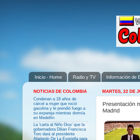
Inicio - Home
Radio y TV
Información de E
NOTICIAS DE COLOMBIA
MARTES, 22 DE J
Condenan a 18 años de
Presentación m
cárcel a mujer que roció
gasolina y le prendió fuego a
Madrid
su expareja mientras dormía
en Medellín
La 'carta al Niño Dios' que la
gobernadora Dilian Francisca
Toro dará al presidente
Abelardo De La Espriella para