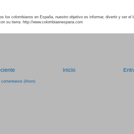
os los colombianos en España, nuestro objetivo es informar, divertir y ser el 
con su tierra: http://www.colombiaenespana.com
ciente
Inicio
Entr
r comentarios (Atom)