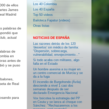
Los 40 Colombia
000 de ellos
artes James
Los 40 España
eal Madrid
Top 50 videos
Bailoteca Fapatur (videos)
Otras listas
as palabras de
spondió que
lub, actual
NOTICIAS DE ESPAÑA
Las razones detrás de los 120
'desiertos' sin médico de familia:
alabras de
"Dispersión, sobrecarga,
vulnerabilidad, envejecimiento..."
lombia en
Si todo acaba con militares, algo
bras antes de
falla en el Estado
bió y se puso
Un hombre asesina a su mujer en
un centro comercial de Murcia y se
da a la fuga
 balones,
El incendio de Burgohondo (Ávila)
seta de Real
desciende a nivel 1 casi dos
semanas después de ser
declarado Emergencia Nacional
 posando para
Vox boicotea la estrategia del PP
en Ceuta y se lanza al choque con
Sánchez: "Rechazaremos a los