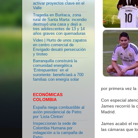
activar proyectos clave en el
Valle
Tragedia en Buritaca, zona
rural de Santa Marta: incendio
destruyó una casa y dejó a
tres adolescentes de 13 y 14
años graves con quemaduras
Video | Hurto de unos zapatos
en centro comercial de
Envigado desató persecución
y tiroteo
Barranquilla construirá la
comunidad energética
‘Entrepuentes’ en el
suroriente: beneficiará a 700
familias con energía solar
por primera vez la
ECONÓMICAS
COLOMBIA
Con especial atenc
James recorrió la 
España niega combustible al
Madrid.
avión presidencial de Petro
por ‘Lista Clinton’
James acabó el rec
Inspeccionan la sede de
Colombia Humana por
las cámaras que lo
indagación a la campaña de
Petro