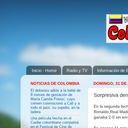
Inicio - Home
Radio y TV
Información de E
NOTICIAS DE COLOMBIA
DOMINGO, 31 DE
El doloroso adiós a la bebé de
Sorpresiva der
8 meses de gestación de
María Camila Potosí, cuyo
crimen conmocionó a Cali y a
En la segunda fech
todo el país: su sepelio, en la
Ronaldo,Real Madri
ladera
ganaba 2-0 sin emb
Una película hecha en el
Caribe colombiano competirá
en el Festival de Cine de
En apenas 11 minut