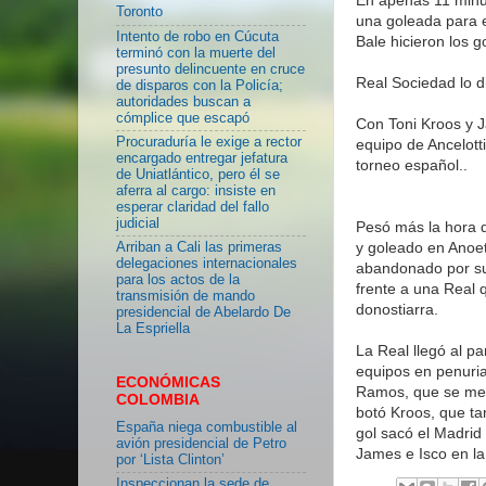
Toronto
una goleada para 
Intento de robo en Cúcuta
Bale hicieron los g
terminó con la muerte del
presunto delincuente en cruce
Real Sociedad lo d
de disparos con la Policía;
autoridades buscan a
cómplice que escapó
Con Toni Kroos y J
Procuraduría le exige a rector
equipo de Ancelott
encargado entregar jefatura
torneo español..
de Uniatlántico, pero él se
aferra al cargo: insiste en
esperar claridad del fallo
judicial
Pesó más la hora 
y goleado en Anoet
Arriban a Cali las primeras
delegaciones internacionales
abandonado por sus
para los actos de la
frente a una Real 
transmisión de mando
donostiarra.
presidencial de Abelardo De
La Espriella
La Real llegó al pa
equipos en penuria
ECONÓMICAS
Ramos, que se mere
COLOMBIA
botó Kroos, que ta
España niega combustible al
gol sacó el Madrid
avión presidencial de Petro
James e Isco en la
por ‘Lista Clinton’
Inspeccionan la sede de