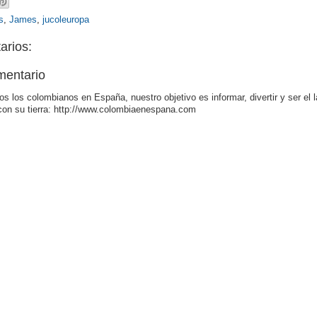
s
,
James
,
jucoleuropa
arios:
mentario
os los colombianos en España, nuestro objetivo es informar, divertir y ser el 
con su tierra: http://www.colombiaenespana.com