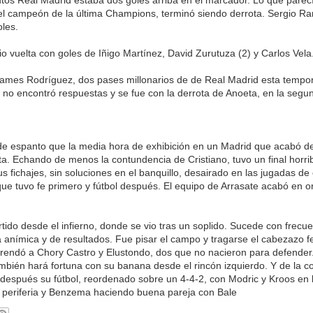
el campeón de la última Champions, terminó siendo derrota. Sergio R
oles.
io vuelta con goles de Iñigo Martínez, David Zurutuza (2) y Carlos Vela
ames Rodríguez, dos pases millonarios de de Real Madrid esta tempor
i no encontró respuestas y se fue con la derrota de Anoeta, en la segu
de espanto que la media hora de exhibición en un Madrid que acabó 
a. Echando de menos la contundencia de Cristiano, tuvo un final horrib
 fichajes, sin soluciones en el banquillo, desairado en las jugadas de 
que tuvo fe primero y fútbol después. El equipo de Arrasate acabó en o
rtido desde el infierno, donde se vio tras un soplido. Sucede con frecue
 anímica y de resultados. Fue pisar el campo y tragarse el cabezazo f
ndó a Chory Castro y Elustondo, dos que no nacieron para defender. 
mbién hará fortuna con su banana desde el rincón izquierdo. Y de la co
 después su fútbol, reordenado sobre un 4-4-2, con Modric y Kroos en 
 periferia y Benzema haciendo buena pareja con Bale