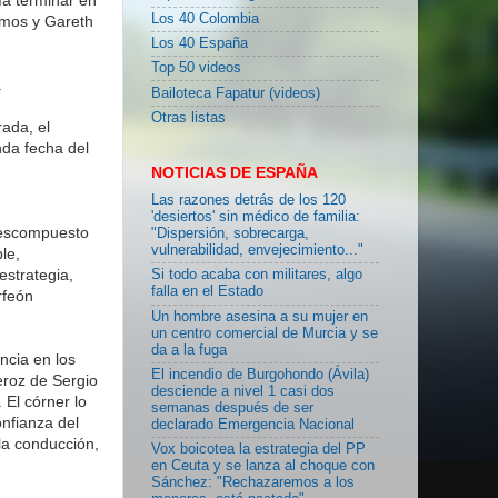
Los 40 Colombia
amos y Gareth
Los 40 España
Top 50 videos
.
Bailoteca Fapatur (videos)
Otras listas
ada, el
nda fecha del
NOTICIAS DE ESPAÑA
Las razones detrás de los 120
'desiertos' sin médico de familia:
descompuesto
"Dispersión, sobrecarga,
vulnerabilidad, envejecimiento..."
le,
estrategia,
Si todo acaba con militares, algo
falla en el Estado
rfeón
Un hombre asesina a su mujer en
un centro comercial de Murcia y se
da a la fuga
ncia en los
El incendio de Burgohondo (Ávila)
eroz de Sergio
desciende a nivel 1 casi dos
El córner lo
semanas después de ser
nfianza del
declarado Emergencia Nacional
la conducción,
Vox boicotea la estrategia del PP
en Ceuta y se lanza al choque con
Sánchez: "Rechazaremos a los