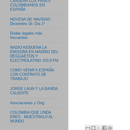
CANJEAR LOS PASES
COLOMBIANOS EN
ESPAÑA
NOVENA DE NAVIDAD:
Diciembre 16: Día 1º
Dudas legales más
frecuentes
RADIO KEBUENA LA
EMISORA EN MADRID DEL
REGGAETON Y
ELECTROLATINO 103.9 FM
COMO VENIR A ESPAÑA
CON CONTRATO DE
TRABAJO
JORGE LAUN Y LA BANDA
CALIENTE
Asociaciones y Ong
COLOMBIA QUE LINDA
ERES - MUESTRALO AL
MUNDO