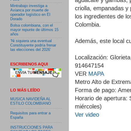
Mintrabajo investiga a
criolla, empanadas y 
Avianca por muerte de
operador logístico en El
los ingredientes de l
Dorado
Colombia.
Bolsa colombiana, con el
mayor repunte de últimos 15
años
Además, este local c
‘Ni siquiera una eventual
Constituyente podría frenar
las elecciones del 2026’
Localización: Glorie
ESCRIBENOS AQUI
914647154
VER
MAPA
Metro Alto de Extrem
Forma de pago: Ameri
LO MÁS LEÍDO
Horario de apertura: 
MUSICA NAVIDEÑA AL
ESTILO COLOMBIANO
miércoles)
Requisitos para entrar a
Ver video
España
INSTRUCCIONES PARA