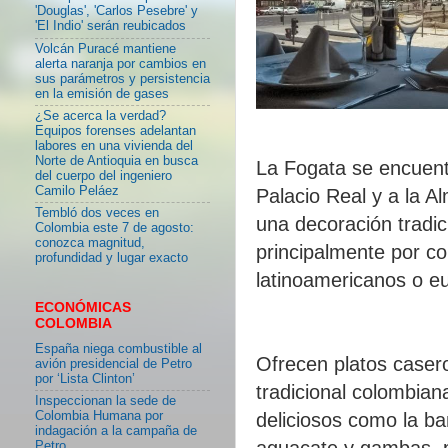
'Douglas', 'Carlos Pesebre' y
'El Indio' serán reubicados
Volcán Puracé mantiene
alerta naranja por cambios en
sus parámetros y persistencia
en la emisión de gases
¿Se acerca la verdad?
Equipos forenses adelantan
labores en una vivienda del
Norte de Antioquia en busca
La Fogata se encuentr
del cuerpo del ingeniero
Camilo Peláez
Palacio Real y a la A
Tembló dos veces en
una decoración tradici
Colombia este 7 de agosto:
conozca magnitud,
principalmente por c
profundidad y lugar exacto
latinoamericanos o e
ECONÓMICAS
COLOMBIA
España niega combustible al
Ofrecen platos casero
avión presidencial de Petro
por ‘Lista Clinton’
tradicional colombia
Inspeccionan la sede de
Colombia Humana por
deliciosos como la ba
indagación a la campaña de
aguacate y gambas, pa
Petro