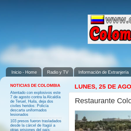
Inicio - Home
Radio y TV
Información de Extranjería
NOTICIAS DE COLOMBIA
LUNES, 25 DE AG
Atentado con explosivos este
7 de agosto contra la Alcaldía
Restaurante Col
de Teruel, Huila, deja dos
civiles heridos: Policía
descarta uniformados
lesionados
103 presos fueron trasladados
desde la cárcel de Itagüí a
otras prisiones del país: