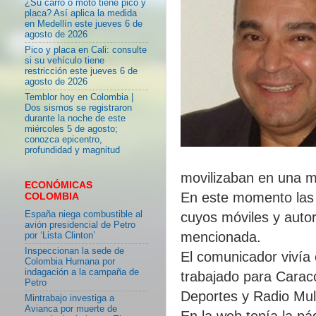
¿Su carro o moto tiene pico y
placa? Así aplica la medida
en Medellín este jueves 6 de
agosto de 2026
Pico y placa en Cali: consulte
si su vehículo tiene
restricción este jueves 6 de
agosto de 2026
Temblor hoy en Colombia |
Dos sismos se registraron
durante la noche de este
miércoles 5 de agosto;
conozca epicentro,
profundidad y magnitud
movilizaban en una m
ECONÓMICAS
En este momento las 
COLOMBIA
España niega combustible al
cuyos móviles y auto
avión presidencial de Petro
mencionada.
por ‘Lista Clinton’
Inspeccionan la sede de
El comunicador vivía
Colombia Humana por
indagación a la campaña de
trabajado para Carac
Petro
Deportes y Radio Mul
Mintrabajo investiga a
Avianca por muerte de
En la web tenía la pá