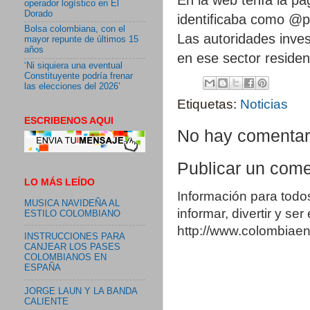
operador logístico en El
Dorado
identificaba como @p
Bolsa colombiana, con el
Las autoridades inves
mayor repunte de últimos 15
años
en ese sector residen
‘Ni siquiera una eventual
Constituyente podría frenar
las elecciones del 2026’
Etiquetas:
Noticias
ESCRIBENOS AQUI
No hay comentar
Publicar un come
LO MÁS LEÍDO
Información para todo
MUSICA NAVIDEÑA AL
informar, divertir y se
ESTILO COLOMBIANO
http://www.colombia
INSTRUCCIONES PARA
CANJEAR LOS PASES
COLOMBIANOS EN
ESPAÑA
JORGE LAUN Y LA BANDA
CALIENTE