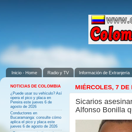
Inicio - Home
Radio y TV
Información de Extranjería
NOTICIAS DE COLOMBIA
MIÉRCOLES, 7 DE
¿Puede usar su vehículo? Así
opera el pico y placa en
Sicarios asesinan
Pereira este jueves 6 de
agosto de 2026
Alfonso Bonilla 
Conductores en
Bucaramanga: consulte cómo
aplica el pico y placa este
jueves 6 de agosto de 2026