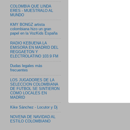
COLOMBIA QUE LINDA
ERES - MUESTRALO AL
MUNDO
KMY BONGZ artista
colombiana hizo un gran
papel en la VozKids España
RADIO KEBUENA LA
EMISORA EN MADRID DEL
REGGAETON Y
ELECTROLATINO 103.9 FM
Dudas legales más
frecuentes
LOS JUGADORES DE LA
SELECCION COLOMBIANA
DE FUTBOL SE SINTIERON
COMO LOCALES EN
MADRID
Kike Sánchez - Locutor y Dj
NOVENA DE NAVIDAD AL
ESTILO COLOMBIANO