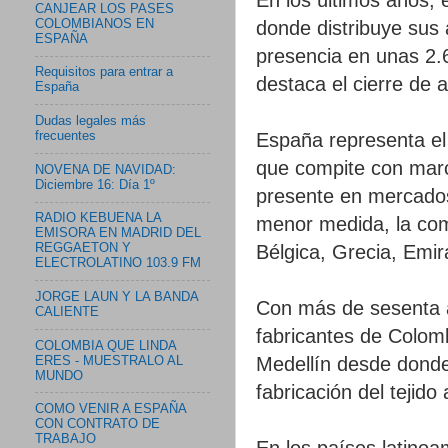
CANJEAR LOS PASES
COLOMBIANOS EN
donde distribuye sus 
ESPAÑA
presencia en unas 2.6
Requisitos para entrar a
destaca el cierre de 
España
Dudas legales más
España representa el 
frecuentes
que compite con marc
NOVENA DE NAVIDAD:
Diciembre 16: Día 1º
presente en mercados
RADIO KEBUENA LA
menor medida, la com
EMISORA EN MADRID DEL
Bélgica, Grecia, Emir
REGGAETON Y
ELECTROLATINO 103.9 FM
JORGE LAUN Y LA BANDA
Con más de sesenta añ
CALIENTE
fabricantes de Colom
COLOMBIA QUE LINDA
Medellín desde donde 
ERES - MUESTRALO AL
MUNDO
fabricación del tejido
COMO VENIR A ESPAÑA
CON CONTRATO DE
TRABAJO
En los países latino