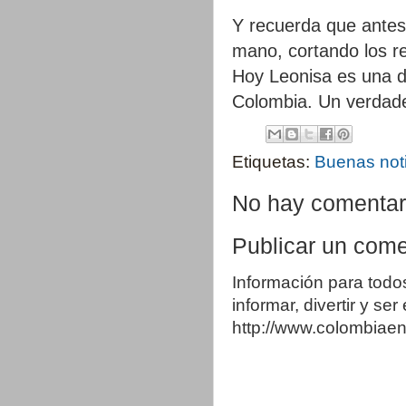
Y recuerda que antes
mano, cortando los re
Hoy Leonisa es una d
Colombia. Un verdade
Etiquetas:
Buenas not
No hay comentar
Publicar un come
Información para todo
informar, divertir y se
http://www.colombia