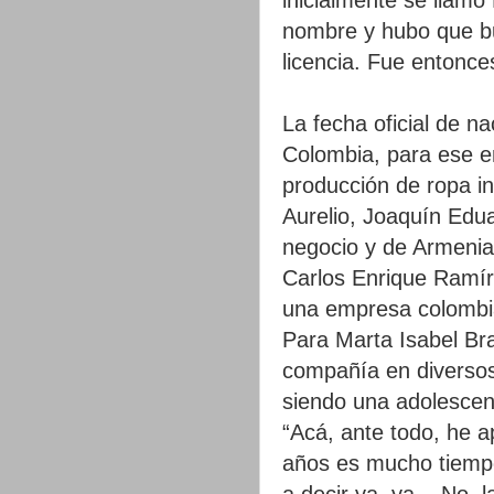
nombre y hubo que bu
licencia. Fue entonc
La fecha oficial de n
Colombia, para ese e
producción de ropa i
Aurelio, Joaquín Edua
negocio y de Armenia 
Carlos Enrique Ramíre
una empresa colombia
Para Marta Isabel Bra
compañía en diversos 
siendo una adolescent
“Acá, ante todo, he 
años es mucho tiempo
a decir ya, ya... No,