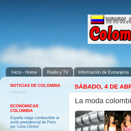
Inicio - Home
Radio y TV
Información de Extranjería
NOTICIAS DE COLOMBIA
SÁBADO, 4 DE ABR
Cargando...
La moda colombi
ECONÓMICAS
COLOMBIA
España niega combustible al
avión presidencial de Petro
por ‘Lista Clinton’