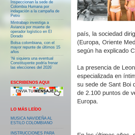
Inspeccionan la sede de
Colombia Humana por
indagación a la campaña de
Petro
Mintrabajo investiga a
Avianca por muerte de
operador logístico en El
país, la sociedad dir
Dorado
(Europa, Oriente Medi
Bolsa colombiana, con el
mayor repunte de últimos 15
según ha explicado Ca
años
‘Ni siquiera una eventual
Constituyente podría frenar
La presencia de Leo
las elecciones del 2026’
especializada en ínt
ESCRIBENOS AQUI
su sede de Sant Boi d
de 2.100 puntos de v
Europa.
LO MÁS LEÍDO
MUSICA NAVIDEÑA AL
ESTILO COLOMBIANO
INSTRUCCIONES PARA
En los últimos años, 