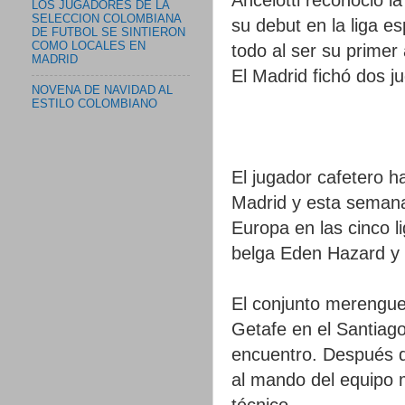
LOS JUGADORES DE LA
SELECCION COLOMBIANA
su debut en la liga 
DE FUTBOL SE SINTIERON
COMO LOCALES EN
todo al ser su prime
MADRID
El Madrid fichó dos j
NOVENA DE NAVIDAD AL
ESTILO COLOMBIANO
El jugador cafetero 
Madrid y esta semana
Europa en las cinco 
belga Eden Hazard y e
El conjunto merengue 
Getafe en el Santiag
encuentro. Después de
al mando del equipo m
técnico.