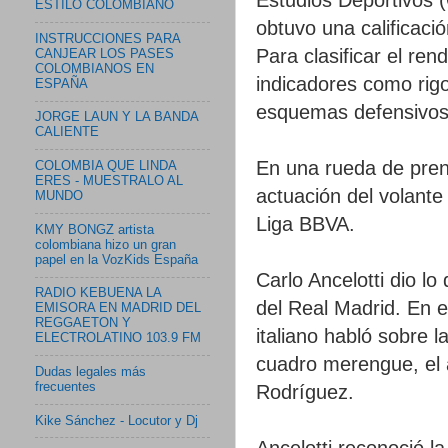
ESTILO COLOMBIANO
obtuvo una calificaci
INSTRUCCIONES PARA
Para clasificar el re
CANJEAR LOS PASES
COLOMBIANOS EN
indicadores como rigo
ESPAÑA
esquemas defensivos,
JORGE LAUN Y LA BANDA
CALIENTE
En una rueda de prens
COLOMBIA QUE LINDA
ERES - MUESTRALO AL
actuación del volant
MUNDO
Liga BBVA.
KMY BONGZ artista
colombiana hizo un gran
papel en la VozKids España
Carlo Ancelotti dio l
RADIO KEBUENA LA
del Real Madrid. En e
EMISORA EN MADRID DEL
REGGAETON Y
italiano habló sobre l
ELECTROLATINO 103.9 FM
cuadro merengue, el 
Dudas legales más
frecuentes
Rodríguez.
Kike Sánchez - Locutor y Dj
Ancelotti reconoció l