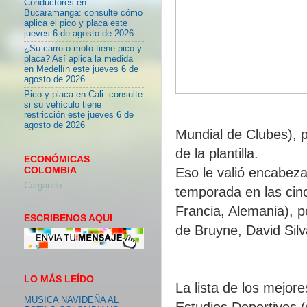
Conductores en
Bucaramanga: consulte cómo
aplica el pico y placa este
jueves 6 de agosto de 2026
¿Su carro o moto tiene pico y
placa? Así aplica la medida
en Medellín este jueves 6 de
agosto de 2026
Pico y placa en Cali: consulte
si su vehículo tiene
restricción este jueves 6 de
agosto de 2026
Mundial de Clubes), 
de la plantilla.
ECONÓMICAS
COLOMBIA
Eso le valió encabezar
Cargando...
temporada en las cinc
Francia, Alemania), 
ESCRIBENOS AQUI
de Bruyne, David Sil
LO MÁS LEÍDO
La lista de los mejore
MUSICA NAVIDEÑA AL
Estudios Deportivos (