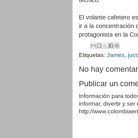
El volante cafetero e
ir a la concentración
protagonista en la C
Etiquetas:
James
,
juc
No hay comentar
Publicar un come
Información para todo
informar, divertir y se
http://www.colombia