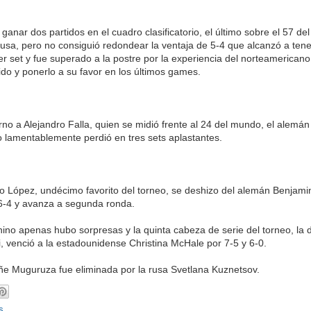
anar dos partidos en el cuadro clasificatorio, el último sobre el 57 de
sa, pero no consiguió redondear la ventaja de 5-4 que alcanzó a tene
er set y fue superado a la postre por la experiencia del norteamericano
tido y ponerlo a su favor en los últimos games.
rno a Alejandro Falla, quien se midió frente al 24 del mundo, el alemán
o lamentablemente perdió en tres sets aplastantes.
no López, undécimo favorito del torneo, se deshizo del alemán Benjam
, 6-4 y avanza a segunda ronda.
ino apenas hubo sorpresas y la quinta cabeza de serie del torneo, la
, venció a la estadounidense Christina McHale por 7-5 y 6-0.
ñe Muguruza fue eliminada por la rusa Svetlana Kuznetsov.
s