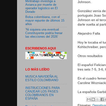
Mintrabajo investiga a
Johnson.
Avianca por muerte de
operador logístico en El
González venía de g
Dorado
portugués Joao Sou
Bolsa colombiana, con el
Johnson en el terc
mayor repunte de últimos 15
darle vuelta al par
años
‘Ni siquiera una eventual
Constituyente podría frenar
Alejandro Falla
las elecciones del 2026’
Hoy le tocaba el tu
Kohlschreiber, per
ESCRIBENOS AQUI
Otros resultados
El español Felicia
LO MÁS LEÍDO
tres sets 7-5, 3-6
MUSICA NAVIDEÑA AL
En el cuadro femen
ESTILO COLOMBIANO
Caroline Wozniacki
INSTRUCCIONES PARA
La española Garbi
CANJEAR LOS PASES
COLOMBIANOS EN
ESPAÑA
Etiquetas:
Deportiva