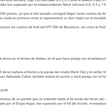
lez fue superado por el estadounidense Steve Johnson,4-6, 6-3 y 7-6 
205 puntos, ya que el año pasado consiguió llegar hasta cuartos de fin
 caída en primera ronda le representará un duro bajón en el escalaf
lcanzar los cuartos de final del ATP 500 de Barcelona, así como la fina
rá ahora en el torneo de dobles, en el que hace pareja con el estadoun
 de la mañana enfrenta a la pareja del croata Marin Cilic y el serbio Vik
uan Sebastián Cabal, también estará en acción y hará pareja con el fr
 pudo
inutos de un partido que se extendió hasta el tie break del tercer set,
ado por el Grupo Argos, fue superado por el 54 del mundo, el estado