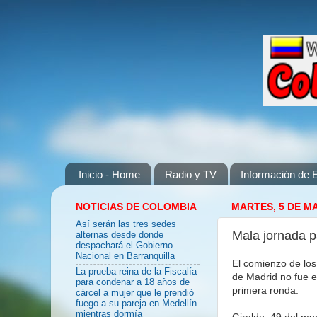
Inicio - Home
Radio y TV
Información de E
NOTICIAS DE COLOMBIA
MARTES, 5 DE M
Así serán las tres sedes
Mala jornada p
alternas desde donde
despachará el Gobierno
Nacional en Barranquilla
El comienzo de los
La prueba reina de la Fiscalía
de Madrid no fue e
para condenar a 18 años de
primera ronda.
cárcel a mujer que le prendió
fuego a su pareja en Medellín
mientras dormía
Giraldo, 49 del mu