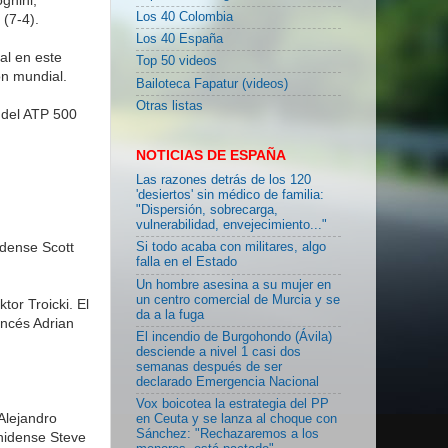
Los 40 Colombia
(7-4).
Los 40 España
al en este
Top 50 videos
ón mundial.
Bailoteca Fapatur (videos)
Otras listas
l del ATP 500
NOTICIAS DE ESPAÑA
Las razones detrás de los 120
'desiertos' sin médico de familia:
"Dispersión, sobrecarga,
vulnerabilidad, envejecimiento..."
idense Scott
Si todo acaba con militares, algo
falla en el Estado
Un hombre asesina a su mujer en
un centro comercial de Murcia y se
tor Troicki. El
da a la fuga
ancés Adrian
El incendio de Burgohondo (Ávila)
desciende a nivel 1 casi dos
semanas después de ser
declarado Emergencia Nacional
Vox boicotea la estrategia del PP
 Alejandro
en Ceuta y se lanza al choque con
Sánchez: "Rechazaremos a los
unidense Steve