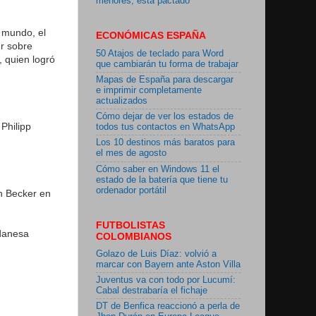
menores, está pactado"
l mundo, el
ECONÓMICAS ESPAÑA
r sobre
50 Atajos de teclado para Word
, quien logró
que cambiarán tu forma de trabajar
Mapas de España para descargar
e imprimir completamente
actualizados
Cómo dejar de ver los estados de
 Philipp
todos tus contactos en WhatsApp
Los 10 destinos más baratos para
el mes de agosto
Cómo saber en Windows 11 el
estado de la batería que tiene tu
ordenador portátil
in Becker en
FUTBOLISTAS
 danesa
COLOMBIANOS
Golazo de Luis Díaz: volvió a
marcar con Bayern ante Aston Villa
Juventus va con todo por Lucumí:
Cabal destrabaría el fichaje
DT de Benfica reaccionó a perla de