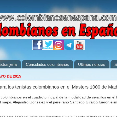
xtranjería
Consulados colombianos
Ultimas noticias
S
AYO DE 2015
ara los tenistas colombianos en el Masters 1000 de Mad
 colombianos en el cuadro principal de la modalidad de sencillos en e
l mejor. Alejandro González y el pereirano Santiago Giraldo fueron eli
ndo esta semana, cayó con parciales 6-2 y 6-3 ante el italiano Fabio Fo