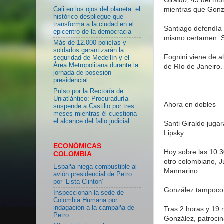
mientras que Gonzá
Cali en los ojos del planeta: el
histórico despliegue que
transforma a la ciudad en el
Santiago defendía 
epicentro de la democracia
mismo certamen. Su
Más de 12.000 policías y
soldados garantizarán la
Fognini viene de a
seguridad de Medellín y el
Área Metropolitana durante la
de Río de Janeiro.
jornada de posesión
presidencial
Pulso por la Rectoría de
Uniatlántico: Procuraduría
Ahora en dobles
suspende a Castillo por tres
meses mientras él cuestiona
el alcance del fallo judicial
Santi Giraldo juga
Lipsky.
ECONÓMICAS
Hoy sobre las 10:30
COLOMBIA
otro colombiano, J
España niega combustible al
Mannarino.
avión presidencial de Petro
por ‘Lista Clinton’
González tampoco
Inspeccionan la sede de
Colombia Humana por
indagación a la campaña de
Tras 2 horas y 19 m
Petro
González, patrocin