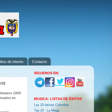
itios de interés
Contacto
SÍGUENOS EN:
rid
l Masters 1000
minados en
MUSICA: LISTAS DE ÉXITOS
Las 20 latinas Colombia
Top 20 - La Mega
gnini;