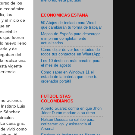
menores, está pactado"
curso de los
bio económico
ia, las
ECONÓMICAS ESPAÑA
y el inicio de
50 Atajos de teclado para Word
que en
que cambiarán tu forma de trabajar
nsaciable.
Mapas de España para descargar
es que fueron
e imprimir completamente
do nuevo lleno
actualizados
eria y de
Cómo dejar de ver los estados de
legaban del
todos tus contactos en WhatsApp
da realiza una
Los 10 destinos más baratos para
el mes de agosto
está vigente
eriencia.
Cómo saber en Windows 11 el
estado de la batería que tiene tu
ordenador portátil
FUTBOLISTAS
generaciones
COLOMBIANOS
Instituto Luis
Alberto Suárez confía en que Jhon
rez Sánchez
Jáder Durán madure a su ritmo
círculos
Nelson Deossa se exhibe para
 La caña gris,
cotizarse: gol y asistencia al
nde vivió como
Arsenal
intura. Al