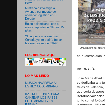
Petro
Mintrabajo investiga a
Avianca por muerte de
operador logístico en El
Dorado
Bolsa colombiana, con el
mayor repunte de últimos 15
años
‘Ni siquiera una eventual
Constituyente podría frenar
las elecciones del 2026’
Una pintura del autor i
ESCRIBENOS AQUI
en nuestros días, 
BIOGRAFÍA:
LO MÁS LEÍDO
José María Abad Ta
se dedicaba a la fa
MUSICA NAVIDEÑA AL
ESTILO COLOMBIANO
Vives de Valencia,
que sería después 
INSTRUCCIONES PARA
literarios valencia
CANJEAR LOS PASES
junto con el folós
COLOMBIANOS EN
inmigrante. Allí est
ESPAÑA