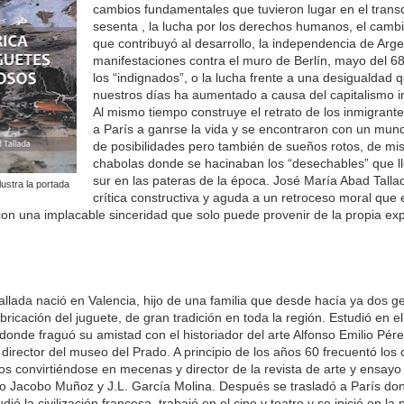
cambios fundamentales que tuvieron lugar en el trans
sesenta , la lucha por los derechos humanos, el cam
que contribuyó al desarrollo, la independencia de Argel
manifestaciones contra el muro de Berlín, mayo del 68 
los “indignados”, o la lucha frente a una desigualdad 
nuestros días ha aumentado a causa del capitalismo i
Al mismo tiempo construye el retrato de los inmigrant
a París a ganrse la vida y se encontraron con un mun
de posibilidades pero también de sueños rotos, de mis
chabolas donde se hacinaban los “desechables” que l
sur en las pateras de la época. José María Abad Talla
lustra la portada
crítica constructiva y aguda a un retroceso moral que 
con una implacable sinceridad que solo puede provenir de la propia exp
llada nació en Valencia, hijo de una familia que desde hacía ya dos 
bricación del juguete, de gran tradición en toda la región. Estudió en el 
 donde fraguó su amistad con el historiador del arte Alfonso Emilio Pé
director del museo del Prado. A principio de los años 60 frecuentó los 
nos convirtiéndose en mecenas y director de la revista de arte y ensayo
ofo Jacobo Muñoz y J.L. García Molina. Después se trasladó a París do
udió la civilización francesa, trabajó en el cine y teatro y se inició en la p