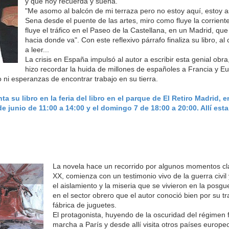
y que hoy recuerda y sueña.
"Me asomo al balcón de mi terraza pero no estoy aquí, estoy 
Sena desde el puente de las artes, miro como fluye la corrient
fluye el tráfico en el Paseo de la Castellana, en un Madrid, qu
hacia donde va". Con este reflexivo párrafo finaliza su libro, al
a leer...
La crisis en España impulsó al autor a escribir esta genial obra
hizo recordar la huida de millones de españoles a Francia y E
o ni esperanzas de encontrar trabajo en su tierra.
a su libro en la feria del libro en el parque de El Retiro Madrid, e
de junio de 11:00 a 14:00 y el domingo 7 de 18:00 a 20:00. Allí est
La novela hace un recorrido por algunos momentos cla
XX, comienza con un testimonio vivo de la guerra civil
el aislamiento y la miseria que se vivieron en la posg
en el sector obrero que el autor conoció bien por su t
fábrica de juguetes.
El protagonista, huyendo de la oscuridad del régimen f
marcha a París y desde allí visita otros países europeo