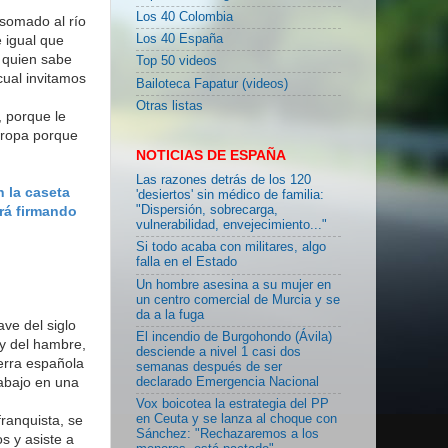
Los 40 Colombia
asomado al río
e igual que
Los 40 España
e quien sabe
Top 50 videos
 cual invitamos
Bailoteca Fapatur (videos)
Otras listas
, porque le
uropa porque
NOTICIAS DE ESPAÑA
Las razones detrás de los 120
n la caseta
'desiertos' sin médico de familia:
ará firmando
"Dispersión, sobrecarga,
vulnerabilidad, envejecimiento..."
Si todo acaba con militares, algo
falla en el Estado
Un hombre asesina a su mujer en
un centro comercial de Murcia y se
da a la fuga
ve del siglo
El incendio de Burgohondo (Ávila)
 y del hambre,
desciende a nivel 1 casi dos
uerra española
semanas después de ser
rabajo en una
declarado Emergencia Nacional
Vox boicotea la estrategia del PP
ranquista, se
en Ceuta y se lanza al choque con
Sánchez: "Rechazaremos a los
s y asiste a