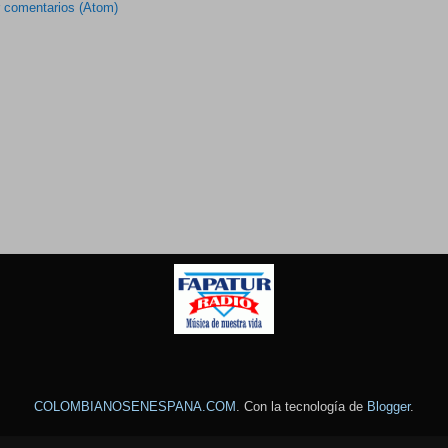
r comentarios (Atom)
COLOMBIANOSENESPANA.COM
. Con la tecnología de
Blogger
.