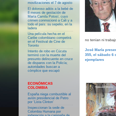
movilizaciones el 7 de agosto
El doloroso adiós a la bebé de
8 meses de gestación de
María Camila Potosí, cuyo
crimen conmocionó a Cali y a
todo el país: su sepelio, en la
ladera
Una película hecha en el
Caribe colombiano competirá
no tenían ni trabaj
en el Festival de Cine de
Toronto
José María present
Intento de robo en Cúcuta
355, el sábado 6 
terminó con la muerte del
presunto delincuente en cruce
ejemplares
de disparos con la Policía;
autoridades buscan a
cómplice que escapó
ECONÓMICAS
COLOMBIA
España niega combustible al
avión presidencial de Petro
por ‘Lista Clinton’
Inspeccionan la sede de
Colombia Humana por
indagación a la campaña de