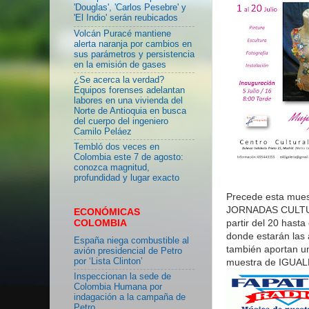
'Douglas', 'Carlos Pesebre' y
'El Indio' serán reubicados
Volcán Puracé mantiene
alerta naranja por cambios en
sus parámetros y persistencia
en la emisión de gases
¿Se acerca la verdad?
Equipos forenses adelantan
labores en una vivienda del
Norte de Antioquia en busca
del cuerpo del ingeniero
Camilo Peláez
Tembló dos veces en
Colombia este 7 de agosto:
conozca magnitud,
profundidad y lugar exacto
Precede esta muest
JORNADAS CULTURA
ECONÓMICAS
partir del 20 hast
COLOMBIA
donde estarán las 
España niega combustible al
también aportan un
avión presidencial de Petro
por ‘Lista Clinton’
muestra de IGUA
Inspeccionan la sede de
Colombia Humana por
indagación a la campaña de
Petro