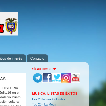
itios de interés
Contacto
SÍGUENOS EN:
NAS
E, HISTORIA
ulio/16 en el
MUSICA: LISTAS DE ÉXITOS
alecio Prieto
Las 20 latinas Colombia
ción cultural
Top 20 - La Mega
sición de Arte