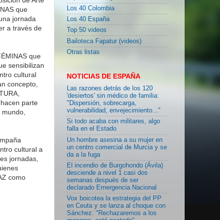
Los 40 Colombia
NAS que
 una jornada
Los 40 España
er a través de
Top 50 videos
Bailoteca Fapatur (videos)
Otras listas
 FÉMINAS que
 sensibilizan
tro cultural
NOTICIAS DE ESPAÑA
an concepto,
Las razones detrás de los 120
INTURA,
'desiertos' sin médico de familia:
acen parte
"Dispersión, sobrecarga,
vulnerabilidad, envejecimiento..."
l mundo,
Si todo acaba con militares, algo
falla en el Estado
campaña
Un hombre asesina a su mujer en
un centro comercial de Murcia y se
o cultural a
da a la fuga
tes jornadas,
El incendio de Burgohondo (Ávila)
uienes
desciende a nivel 1 casi dos
PAZ como
semanas después de ser
declarado Emergencia Nacional
Vox boicotea la estrategia del PP
en Ceuta y se lanza al choque con
Sánchez: "Rechazaremos a los