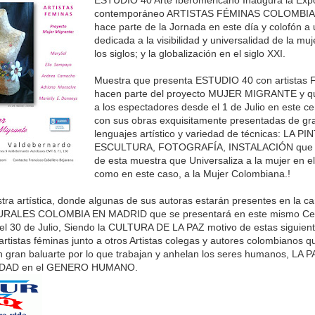
contemporáneo ARTISTAS FÉMINAS COLOMBIA
hace parte de la Jornada en este día y colofón a
dedicada a la visibilidad y universalidad de la muj
los siglos; y la globalización en el siglo XXI.
Muestra que presenta ESTUDIO 40 con artistas
hacen parte del proyecto MUJER MIGRANTE y que
a los espectadores desde el 1 de Julio en este cen
con sus obras exquisitamente presentadas de gr
lenguajes artístico y variedad de técnicas: LA P
ESCULTURA, FOTOGRAFÍA, INSTALACIÓN que h
de esta muestra que Universaliza a la mujer en e
como en este caso, a la Mujer Colombiana.!
ra artística, donde algunas de sus autoras estarán presentes en la 
LES COLOMBIA EN MADRID que se presentará en este mismo Centr
a el 30 de Julio, Siendo la CULTURA DE LA PAZ motivo de estas siguien
artistas féminas junto a otros Artistas colegas y autores colombianos q
 gran baluarte por lo que trabajan y anhelan los seres humanos, LA 
LDAD en el GENERO HUMANO.