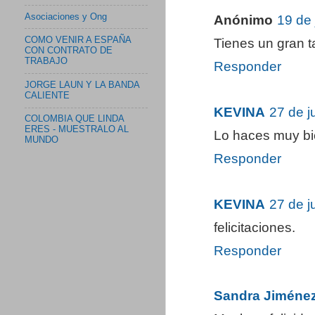
Asociaciones y Ong
Anónimo
19 de 
COMO VENIR A ESPAÑA
Tienes un gran ta
CON CONTRATO DE
TRABAJO
Responder
JORGE LAUN Y LA BANDA
CALIENTE
KEVINA
27 de j
COLOMBIA QUE LINDA
ERES - MUESTRALO AL
Lo haces muy bi
MUNDO
Responder
KEVINA
27 de j
felicitaciones.
Responder
Sandra Jiméne