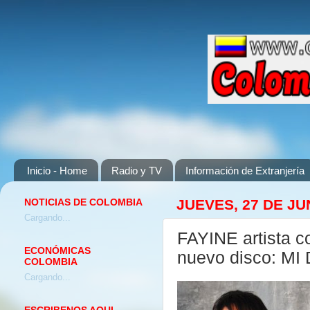
Inicio - Home
Radio y TV
Información de Extranjería
NOTICIAS DE COLOMBIA
JUEVES, 27 DE JU
Cargando...
FAYINE artista c
ECONÓMICAS
nuevo disco: M
COLOMBIA
Cargando...