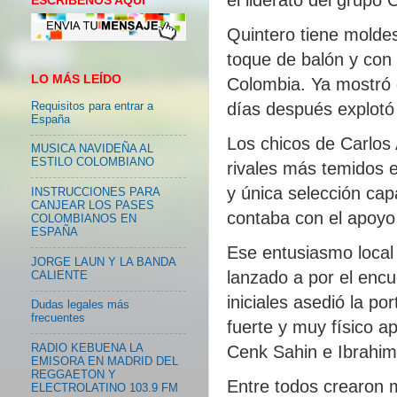
ESCRIBENOS AQUI
Quintero tiene molde
toque de balón y con 
LO MÁS LEÍDO
Colombia. Ya mostró d
días después explotó 
Requisitos para entrar a
España
Los chicos de Carlos
MUSICA NAVIDEÑA AL
ESTILO COLOMBIANO
rivales más temidos e
y única selección cap
INSTRUCCIONES PARA
CANJEAR LOS PASES
contaba con el apoyo
COLOMBIANOS EN
ESPAÑA
Ese entusiasmo local 
JORGE LAUN Y LA BANDA
lanzado a por el encu
CALIENTE
iniciales asedió la po
Dudas legales más
frecuentes
fuerte y muy físico a
Cenk Sahin e Ibrahim
RADIO KEBUENA LA
EMISORA EN MADRID DEL
REGGAETON Y
Entre todos crearon 
ELECTROLATINO 103.9 FM