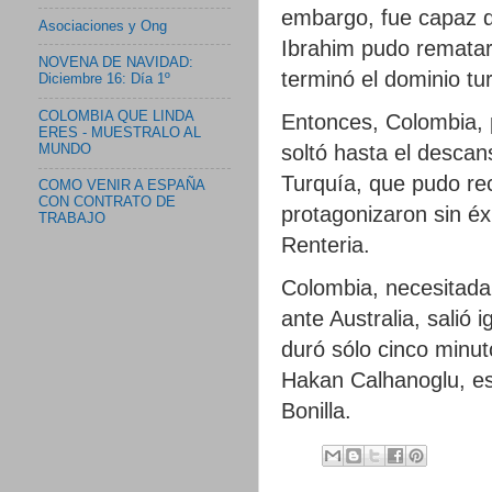
embargo, fue capaz de
Asociaciones y Ong
Ibrahim pudo rematar 
NOVENA DE NAVIDAD:
terminó el dominio tu
Diciembre 16: Día 1º
COLOMBIA QUE LINDA
Entonces, Colombia, p
ERES - MUESTRALO AL
soltó hasta el descan
MUNDO
Turquía, que pudo rec
COMO VENIR A ESPAÑA
CON CONTRATO DE
protagonizaron sin é
TRABAJO
Renteria.
Colombia, necesitada 
ante Australia, salió 
duró sólo cinco minut
Hakan Calhanoglu, est
Bonilla.