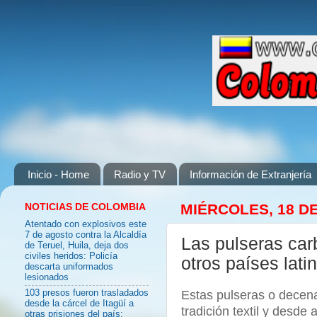
Inicio - Home
Radio y TV
Información de Extranjería
NOTICIAS DE COLOMBIA
MIÉRCOLES, 18 D
Atentado con explosivos este
7 de agosto contra la Alcaldía
Las pulseras ca
de Teruel, Huila, deja dos
civiles heridos: Policía
otros países lati
descarta uniformados
lesionados
Estas pulseras o decena
103 presos fueron trasladados
desde la cárcel de Itagüí a
tradición textil y desde
otras prisiones del país: