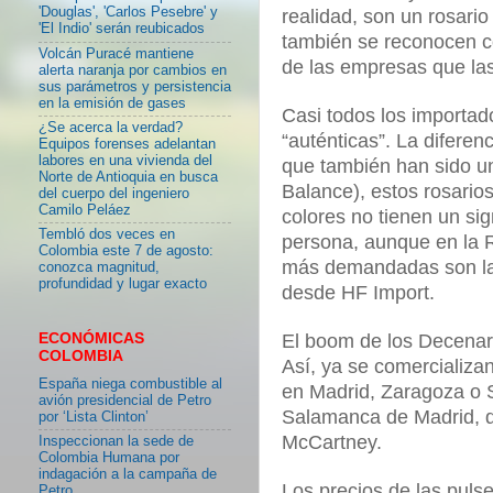
'Douglas', 'Carlos Pesebre' y
realidad, son un rosari
'El Indio' serán reubicados
también se reconocen c
Volcán Puracé mantiene
de las empresas que la
alerta naranja por cambios en
sus parámetros y persistencia
en la emisión de gases
Casi todos los importad
¿Se acerca la verdad?
“auténticas”. La diferenc
Equipos forenses adelantan
labores en una vivienda del
que también han sido u
Norte de Antioquia en busca
Balance), estos rosari
del cuerpo del ingeniero
Camilo Peláez
colores no tienen un sig
Tembló dos veces en
persona, aunque en la R
Colombia este 7 de agosto:
más demandadas son las
conozca magnitud,
profundidad y lugar exacto
desde HF Import.
ECONÓMICAS
El boom de los Decenari
COLOMBIA
Así, ya se comercializa
España niega combustible al
en Madrid, Zaragoza o S
avión presidencial de Petro
Salamanca de Madrid, d
por ‘Lista Clinton’
McCartney.
Inspeccionan la sede de
Colombia Humana por
indagación a la campaña de
Los precios de las pulse
Petro