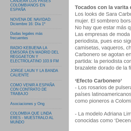
CANJEAR LOS PASES
COLOMBIANOS EN
Tocados con la varita 
ESPAÑA
Los looks de Sara Carb
NOVENA DE NAVIDAD:
mujer. El sombrero bors
Diciembre 16: Día 1º
No hay que estar más q
Las empresas de moda as
Dudas legales más
frecuentes
periodista, pues eso sig
camisetas, vaqueros, cha
RADIO KEBUENA LA
EMISORA EN MADRID DEL
Carbonero se agotan en
REGGAETON Y
partida: la periodista 
ELECTROLATINO 103.9 FM
brazalete dorado de la f
JORGE LAUN Y LA BANDA
CALIENTE
‘Efecto Carbonero’
COMO VENIR A ESPAÑA
- Los rosarios de pulse
CON CONTRATO DE
países latinoamericanos
TRABAJO
como pioneros a Colomb
Asociaciones y Ong
- La modelo Adriana Lima
COLOMBIA QUE LINDA
ERES - MUESTRALO AL
conocidas como ‘Decena
MUNDO