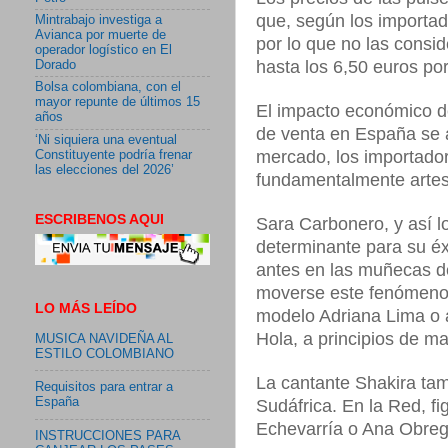
que, según los importad
Mintrabajo investiga a
Avianca por muerte de
por lo que no las consi
operador logístico en El
hasta los 6,50 euros por
Dorado
Bolsa colombiana, con el
mayor repunte de últimos 15
El impacto económico de
años
de venta en España se a
‘Ni siquiera una eventual
mercado, los importador
Constituyente podría frenar
las elecciones del 2026’
fundamentalmente artes
ESCRIBENOS AQUI
Sara Carbonero, y así lo
determinante para su é
antes en las muñecas 
moverse este fenómeno,
LO MÁS LEÍDO
modelo Adriana Lima o al
Hola, a principios de m
MUSICA NAVIDEÑA AL
ESTILO COLOMBIANO
La cantante Shakira tam
Requisitos para entrar a
España
Sudáfrica. En la Red, fi
Echevarría o Ana Obreg
INSTRUCCIONES PARA