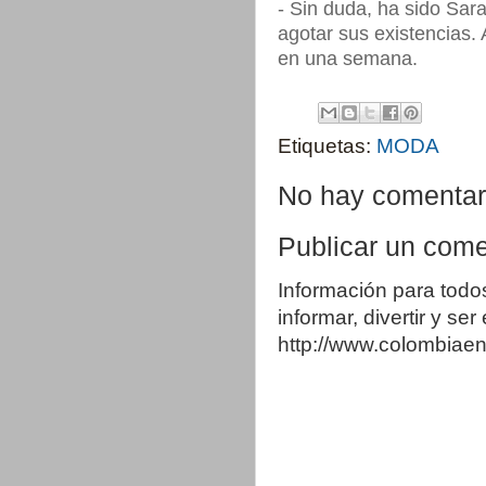
- Sin duda, ha sido Sar
agotar sus existencias.
en una semana.
Etiquetas:
MODA
No hay comentar
Publicar un come
Información para todo
informar, divertir y se
http://www.colombia