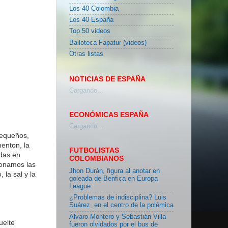
Los 40 Colombia
Los 40 España
Top 50 videos
Bailoteca Fapatur (videos)
Otras listas
NOTICIAS DE ESPAÑA
Cargando...
ECONÓMICAS ESPAÑA
Cargando...
pequeños,
enton, la
FUTBOLISTAS
adas en
COLOMBIANOS
ionamos las
Jhon Durán, figura al anotar en
 la sal y la
goleada de Benfica en Europa
League
¿Problemas de indisciplina? Luis
Suárez, en el centro de la polémica
Álvaro Montero y Sebastián Villa
uelte
fueron olvidados por el bus de