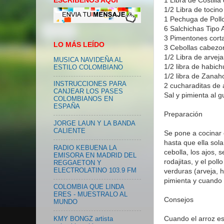
ESCRIBENOS AQUI
1/2 Libra de tocino
1 Pechuga de Pol
6 Salchichas Tipo
3 Pimentones corta
LO MÁS LEÍDO
3 Cebollas cabezon
1/2 Libra de arvej
MUSICA NAVIDEÑA AL
1/2 libra de habich
ESTILO COLOMBIANO
1/2 libra de Zanaho
INSTRUCCIONES PARA
2 cucharaditas de 
CANJEAR LOS PASES
Sal y pimienta al g
COLOMBIANOS EN
ESPAÑA
Preparación
JORGE LAUN Y LA BANDA
CALIENTE
Se pone a cocinar 
hasta que ella sol
RADIO KEBUENA LA
cebolla, los ajos, 
EMISORA EN MADRID DEL
rodajitas, y el po
REGGAETON Y
ELECTROLATINO 103.9 FM
verduras (arveja, 
pimienta y cuando 
COLOMBIA QUE LINDA
ERES - MUESTRALO AL
Consejos
MUNDO
Cuando el arroz es
KMY BONGZ artista