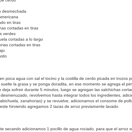
lo desmechada
 Americana
do en tiras
as cortadas en tiras
as verdes
uela cortadas a lo largo
rias cortadas en tiras
ajo
usto
en poca agua con sal el tocino y la costilla de cerdo picada en trozos 
a suelte la grasa y se ponga doradita, en ese momento se agrega el pim
se deja sofreir durante 5 minutos, luego se agregan las salchichas cort
llo desmenuzado, revolvemos hasta integrar todos los ingredientes, adic
habichuela, zanahorias) y se revuelve, adicionamos el consome de pollo,
este hirviendo agregamos 2 tazas de arroz previamente lavado.
te secando adicionamos 1 pocillo de agua rociado, para que el arroz s