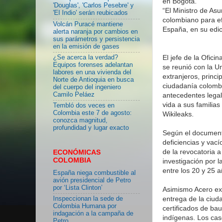
en Bogotá.
'Douglas', 'Carlos Pesebre' y
“El Ministro de As
'El Indio' serán reubicados
colombiano para efe
Volcán Puracé mantiene
España, en su edic
alerta naranja por cambios en
sus parámetros y persistencia
en la emisión de gases
El jefe de la Ofic
¿Se acerca la verdad?
Equipos forenses adelantan
se reunió con la U
labores en una vivienda del
extranjeros, princi
Norte de Antioquia en busca
ciudadanía colombi
del cuerpo del ingeniero
antecedentes legale
Camilo Peláez
vida a sus familias
Tembló dos veces en
Colombia este 7 de agosto:
Wikileaks.
conozca magnitud,
profundidad y lugar exacto
Según el documento
deficiencias y vac
de la revocatoria 
ECONÓMICAS
COLOMBIA
investigación por 
entre los 20 y 25 a
España niega combustible al
avión presidencial de Petro
por ‘Lista Clinton’
Asimismo Acero exp
entrega de la ciud
Inspeccionan la sede de
Colombia Humana por
certificados de ba
indagación a la campaña de
indígenas. Los cas
Petro