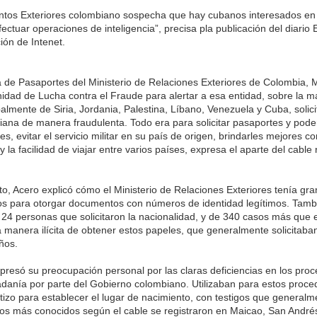
untos Exteriores colombiano sospecha que hay cubanos interesados en
ctuar operaciones de inteligencia”, precisa pla publicación del diario 
ión de Intenet.
ina de Pasaportes del Ministerio de Relaciones Exteriores de Colombia, 
nidad de Lucha contra el Fraude para alertar a esa entidad, sobre la
palmente de Siria, Jordania, Palestina, Líbano, Venezuela y Cuba, solic
ana de manera fraudulenta. Todo era para solicitar pasaportes y pode
s, evitar el servicio militar en su país de origen, brindarles mejores c
 y la facilidad de viajar entre varios países, expresa el aparte del cable
, Acero explicó cómo el Ministerio de Relaciones Exteriores tenía gr
íos para otorgar documentos con números de identidad legítimos. Tamb
a 24 personas que solicitaron la nacionalidad, y de 340 casos más que 
la manera ilícita de obtener estos papeles, que generalmente solicitab
ños.
resó su preocupación personal por las claras deficiencias en los pro
adanía por parte del Gobierno colombiano. Utilizaban para estos proce
utizo para establecer el lugar de nacimiento, con testigos que general
os más conocidos según el cable se registraron en Maicao, San Andrés