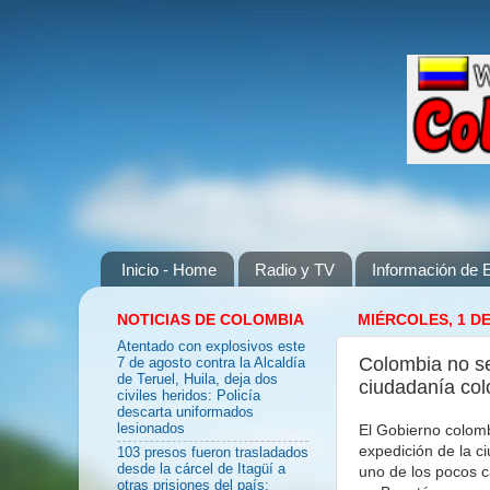
Inicio - Home
Radio y TV
Información de E
NOTICIAS DE COLOMBIA
MIÉRCOLES, 1 DE
Atentado con explosivos este
Colombia no se
7 de agosto contra la Alcaldía
de Teruel, Huila, deja dos
ciudadanía col
civiles heridos: Policía
descarta uniformados
El Gobierno colom
lesionados
expedición de la c
103 presos fueron trasladados
desde la cárcel de Itagüí a
uno de los pocos c
otras prisiones del país: