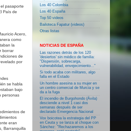
Los 40 Colombia
 el pasaporte
El País de
Los 40 España
Top 50 videos
Bailoteca Fapatur (videos)
Otras listas
Mauricio Acero,
 manera como
itaban la
NOTICIAS DE ESPAÑA
r borrar
Las razones detrás de los 120
ondiciones de
'desiertos' sin médico de familia:
 revelado por
"Dispersión, sobrecarga,
vulnerabilidad, envejecimiento..."
Si todo acaba con militares, algo
falla en el Estado
andes
Un hombre asesina a su mujer en
ién se habla
un centro comercial de Murcia y se
estaban bajo
da a la fuga
an personas
El incendio de Burgohondo (Ávila)
desciende a nivel 1 casi dos
semanas después de ser
cedimientos de
declarado Emergencia Nacional
dimientos
Vox boicotea la estrategia del PP
mente eran
en Ceuta y se lanza al choque con
Sánchez: "Rechazaremos a los
, Barranquilla