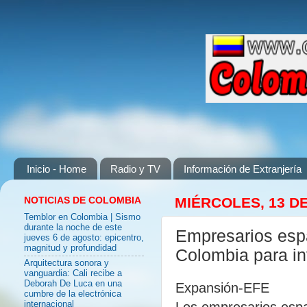
Inicio - Home
Radio y TV
Información de Extranjería
NOTICIAS DE COLOMBIA
MIÉRCOLES, 13 DE
Temblor en Colombia | Sismo
durante la noche de este
Empresarios espa
jueves 6 de agosto: epicentro,
magnitud y profundidad
Colombia para inv
Arquitectura sonora y
vanguardia: Cali recibe a
Deborah De Luca en una
Expansión-EFE
cumbre de la electrónica
Los empresarios españ
internacional