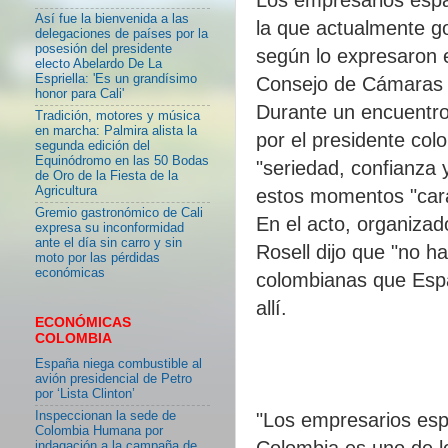
Así fue la bienvenida a las
la que actualmente go
delegaciones de países por la
posesión del presidente
según lo expresaron e
electo Abelardo De La
Espriella: 'Es un grandísimo
Consejo de Cámaras 
honor para Cali'
Durante un encuentr
Tradición, motores y música
en marcha: Palmira alista la
por el presidente col
segunda edición del
Equinódromo en las 50 Bodas
"seriedad, confianza 
de Oro de la Fiesta de la
Agricultura
estos momentos "carac
Gremio gastronómico de Cali
En el acto, organiza
expresa su inconformidad
ante el día sin carro y sin
Rosell dijo que "no 
moto por las pérdidas
económicas
colombianas que Espa
allí.
ECONÓMICAS
COLOMBIA
España niega combustible al
avión presidencial de Petro
por ‘Lista Clinton’
Inspeccionan la sede de
"Los empresarios esp
Colombia Humana por
Colombia es uno de lo
indagación a la campaña de