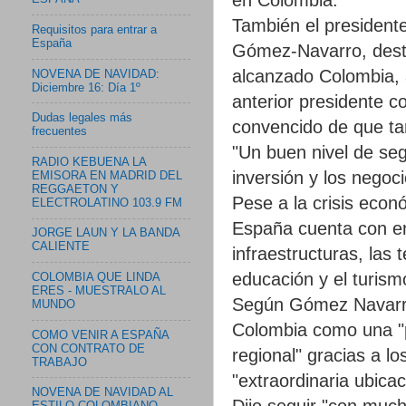
También el president
Requisitos para entrar a
España
Gómez-Navarro, desta
alcanzado Colombia, al
NOVENA DE NAVIDAD:
Diciembre 16: Día 1º
anterior presidente c
Dudas legales más
convencido de que ta
frecuentes
"Un buen nivel de seg
RADIO KEBUENA LA
inversión y los nego
EMISORA EN MADRID DEL
REGGAETON Y
Pese a la crisis econ
ELECTROLATINO 103.9 FM
España cuenta con em
JORGE LAUN Y LA BANDA
CALIENTE
infraestructuras, las 
educación y el turism
COLOMBIA QUE LINDA
ERES - MUESTRALO AL
Según Gómez Navarro,
MUNDO
Colombia como una "p
COMO VENIR A ESPAÑA
CON CONTRATO DE
regional" gracias a lo
TRABAJO
"extraordinaria ubicac
NOVENA DE NAVIDAD AL
Dijo seguir "con much