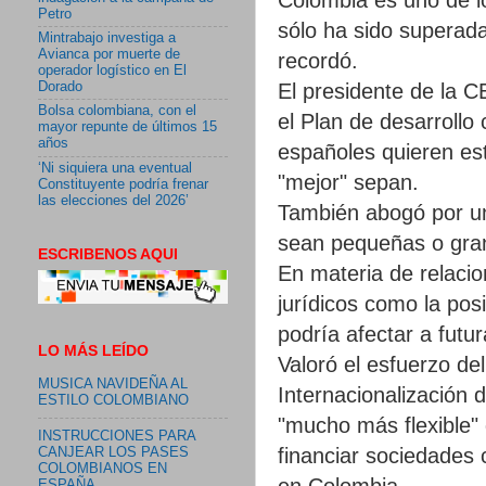
Petro
sólo ha sido superada
Mintrabajo investiga a
Avianca por muerte de
recordó.
operador logístico en El
El presidente de la C
Dorado
Bolsa colombiana, con el
el Plan de desarrollo
mayor repunte de últimos 15
años
españoles quieren es
‘Ni siquiera una eventual
"mejor" sepan.
Constituyente podría frenar
las elecciones del 2026’
También abogó por un
sean pequeñas o gra
ESCRIBENOS AQUI
En materia de relacio
jurídicos como la pos
podría afectar a futu
LO MÁS LEÍDO
Valoró el esfuerzo de
MUSICA NAVIDEÑA AL
Internacionalización
ESTILO COLOMBIANO
"mucho más flexible" 
INSTRUCCIONES PARA
financiar sociedades
CANJEAR LOS PASES
COLOMBIANOS EN
en Colombia.
ESPAÑA