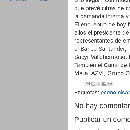
ESTILO COLOMBIANO
que prevé cifras de c
la demanda interna y a
El encuentro de hoy 
ellos el presidente de
representantes de e
el Banco Santander, 
Sacyr Vallehermoso, F
También el Canal de I
Meliá, AZVI, Grupo Or
Etiquetas:
economica
No hay comentar
Publicar un come