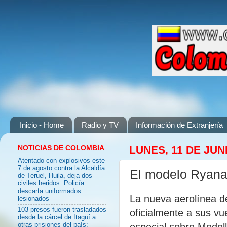
Inicio - Home
Radio y TV
Información de Extranjería
NOTICIAS DE COLOMBIA
LUNES, 11 DE JUN
Atentado con explosivos este
7 de agosto contra la Alcaldía
El modelo Ryanai
de Teruel, Huila, deja dos
civiles heridos: Policía
descarta uniformados
La nueva aerolínea de
lesionados
103 presos fueron trasladados
oficialmente a sus v
desde la cárcel de Itagüí a
especial sobre Medell
otras prisiones del país: