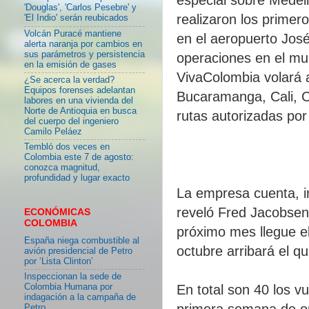
'Douglas', 'Carlos Pesebre' y
realizaron los primer
'El Indio' serán reubicados
Volcán Puracé mantiene
en el aeropuerto Jos
alerta naranja por cambios en
sus parámetros y persistencia
operaciones en el mu
en la emisión de gases
VivaColombia volará a
¿Se acerca la verdad?
Equipos forenses adelantan
Bucaramanga, Cali, C
labores en una vivienda del
Norte de Antioquia en busca
rutas autorizadas por
del cuerpo del ingeniero
Camilo Peláez
Tembló dos veces en
Colombia este 7 de agosto:
conozca magnitud,
profundidad y lugar exacto
La empresa cuenta, i
reveló Fred Jacobsen
ECONÓMICAS
COLOMBIA
próximo mes llegue el
España niega combustible al
octubre arribará el qu
avión presidencial de Petro
por ‘Lista Clinton’
Inspeccionan la sede de
Colombia Humana por
En total son 40 los 
indagación a la campaña de
primera semana de ope
Petro