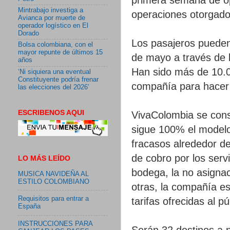
Mintrabajo investiga a
operaciones otorgado 
Avianca por muerte de
operador logístico en El
Dorado
Los pasajeros pueden 
Bolsa colombiana, con el
mayor repunte de últimos 15
de mayo a través de lo
años
Han sido más de 10.0
‘Ni siquiera una eventual
Constituyente podría frenar
compañía para hacer 
las elecciones del 2026’
ESCRIBENOS AQUI
VivaColombia se cons
sigue 100% el modelo
fracasos alrededor d
de cobro por los serv
LO MÁS LEÍDO
bodega, la no asignaci
MUSICA NAVIDEÑA AL
ESTILO COLOMBIANO
otras, la compañía es
Requisitos para entrar a
tarifas ofrecidas al pú
España
INSTRUCCIONES PARA
Serán 32 destinos a n