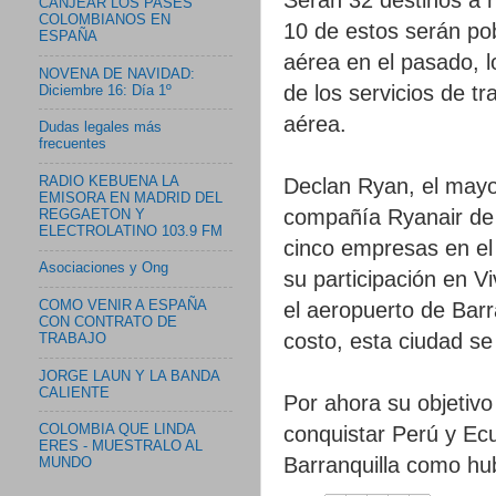
CANJEAR LOS PASES
COLOMBIANOS EN
10 de estos serán po
ESPAÑA
aérea en el pasado, l
NOVENA DE NAVIDAD:
de los servicios de t
Diciembre 16: Día 1º
aérea.
Dudas legales más
frecuentes
RADIO KEBUENA LA
Declan Ryan, el mayor
EMISORA EN MADRID DEL
compañía Ryanair de I
REGGAETON Y
ELECTROLATINO 103.9 FM
cinco empresas en el
Asociaciones y Ong
su participación en V
el aeropuerto de Barr
COMO VENIR A ESPAÑA
CON CONTRATO DE
costo, esta ciudad se
TRABAJO
JORGE LAUN Y LA BANDA
CALIENTE
Por ahora su objetivo
conquistar Perú y Ecu
COLOMBIA QUE LINDA
ERES - MUESTRALO AL
Barranquilla como hub
MUNDO