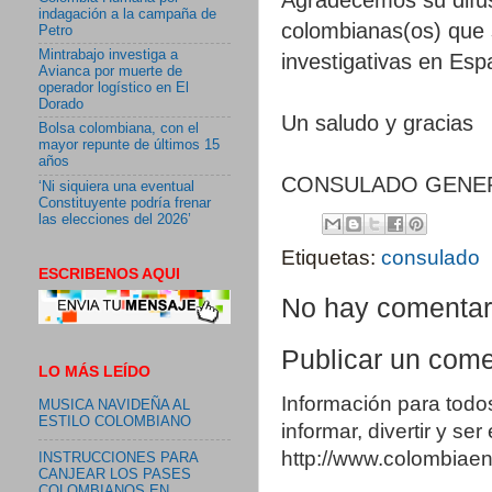
indagación a la campaña de
colombianas(os) que 
Petro
Mintrabajo investiga a
investigativas en Esp
Avianca por muerte de
operador logístico en El
Dorado
Un saludo y gracias
Bolsa colombiana, con el
mayor repunte de últimos 15
años
CONSULADO GENER
‘Ni siquiera una eventual
Constituyente podría frenar
las elecciones del 2026’
Etiquetas:
consulado
ESCRIBENOS AQUI
No hay comentar
Publicar un come
LO MÁS LEÍDO
Información para todo
MUSICA NAVIDEÑA AL
ESTILO COLOMBIANO
informar, divertir y se
http://www.colombia
INSTRUCCIONES PARA
CANJEAR LOS PASES
COLOMBIANOS EN