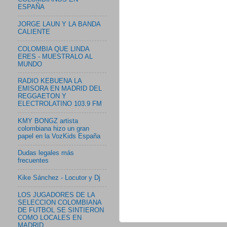
ESPAÑA
JORGE LAUN Y LA BANDA
CALIENTE
COLOMBIA QUE LINDA
ERES - MUESTRALO AL
MUNDO
RADIO KEBUENA LA
EMISORA EN MADRID DEL
REGGAETON Y
ELECTROLATINO 103.9 FM
KMY BONGZ artista
colombiana hizo un gran
papel en la VozKids España
Dudas legales más
frecuentes
Kike Sánchez - Locutor y Dj
LOS JUGADORES DE LA
SELECCION COLOMBIANA
DE FUTBOL SE SINTIERON
COMO LOCALES EN
MADRID