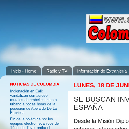
Inicio - Home
Radio y TV
Información de Extranjería
NOTICIAS DE COLOMBIA
LUNES, 18 DE JUN
Indignación en Cali:
vandalizan con aerosol
SE BUSCAN IN
murales de embellecimiento
urbano a pocas horas de la
ESPAÑA
posesión de Abelardo De La
Espriella
Fin de la polémica por los
Desde la Misión Dip
equipos electromecánicos del
estamos interesados e
Túnel del Toyo: arriba el