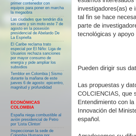
primer contenedor con
investigadores(as) e
equipos para poner en marcha
la megaobra
tal fin se hace necesa
Las ciudades que tendrán día
sin carro y sin moto este 7 de
parte de investigador
agosto en la posesión
tecnológicas y apoyo 
presidencial de Abelardo De
La Espriella
El Caribe reclama trato
especial por El Niño: Liga de
Usuarios rechaza sanciones
por mayor consumo de
energía y pide ampliar los
Pueden dirigir sus d
subsidios
Temblor en Colombia | Sismo
durante la mañana de este
jueves 6 de agosto: epicentro,
Las propuestas y dat
magnitud y profundidad
COLCIENCIAS, que se
Entendimiento con la 
ECONÓMICAS
COLOMBIA
Innovación del Minist
España niega combustible al
español.
avión presidencial de Petro
por ‘Lista Clinton’
Inspeccionan la sede de
Agradecemos su difus
Colombia Humana por