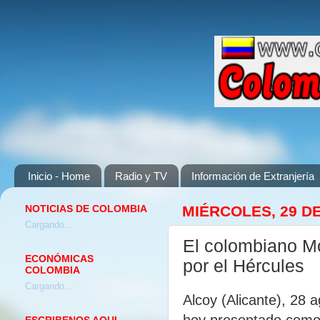
Inicio - Home
Radio y TV
Información de Extranjería
NOTICIAS DE COLOMBIA
MIÉRCOLES, 29 D
Cargando...
El colombiano Mo
ECONÓMICAS
por el Hércules
COLOMBIA
Cargando...
Alcoy (Alicante), 28
hoy presentado como 