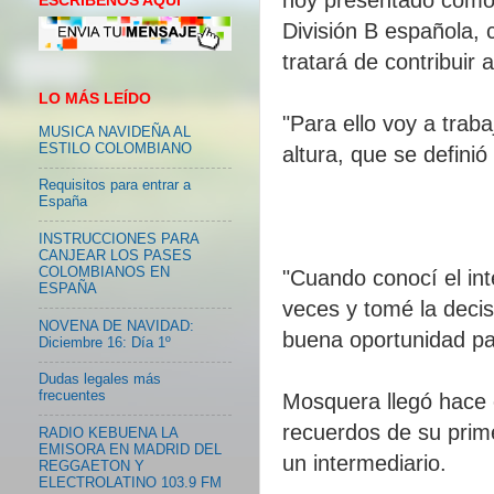
ESCRIBENOS AQUI
División B española, 
tratará de contribuir
LO MÁS LEÍDO
"Para ello voy a traba
MUSICA NAVIDEÑA AL
ESTILO COLOMBIANO
altura, que se defini
Requisitos para entrar a
España
INSTRUCCIONES PARA
CANJEAR LOS PASES
COLOMBIANOS EN
"Cuando conocí el in
ESPAÑA
veces y tomé la deci
NOVENA DE NAVIDAD:
buena oportunidad par
Diciembre 16: Día 1º
Dudas legales más
frecuentes
Mosquera llegó hace
recuerdos de su prim
RADIO KEBUENA LA
EMISORA EN MADRID DEL
un intermediario.
REGGAETON Y
ELECTROLATINO 103.9 FM