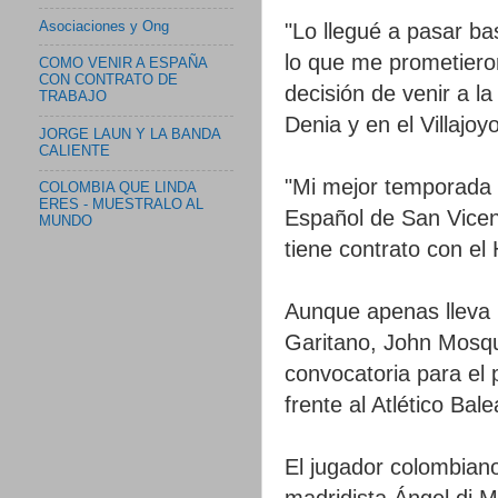
Asociaciones y Ong
"Lo llegué a pasar ba
lo que me prometieron
COMO VENIR A ESPAÑA
CON CONTRATO DE
decisión de venir a la
TRABAJO
Denia y en el Villajo
JORGE LAUN Y LA BANDA
CALIENTE
"Mi mejor temporada 
COLOMBIA QUE LINDA
ERES - MUESTRALO AL
Español de San Vicent
MUNDO
tiene contrato con el
Aunque apenas lleva 
Garitano, John Mosqu
convocatoria para el 
frente al Atlético Bal
El jugador colombiano
madridista Ángel di M