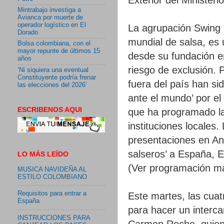
Mintrabajo investiga a
Avianca por muerte de
operador logístico en El
La agrupación Swing 
Dorado
mundial de salsa, es 
Bolsa colombiana, con el
mayor repunte de últimos 15
desde su fundación e
años
riesgo de exclusión. P
‘Ni siquiera una eventual
Constituyente podría frenar
fuera del país han si
las elecciones del 2026’
ante el mundo’ por el
ESCRIBENOS AQUI
que ha programado la
instituciones locales
presentaciones en Ank
salseros’ a España, E
LO MÁS LEÍDO
(Ver programación m
MUSICA NAVIDEÑA AL
ESTILO COLOMBIANO
Requisitos para entrar a
Este martes, las cuat
España
para hacer un interca
INSTRUCCIONES PARA
Carmen Roche, quiene