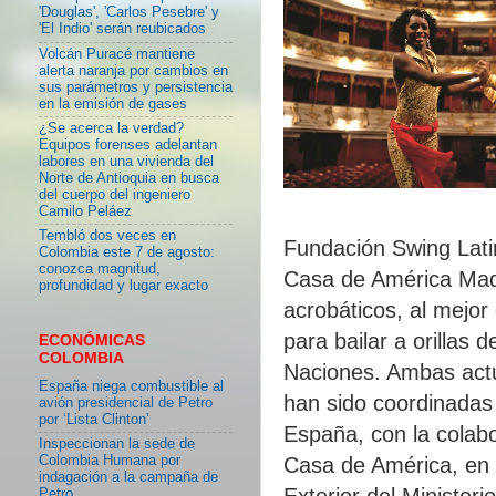
'Douglas', 'Carlos Pesebre' y
'El Indio' serán reubicados
Volcán Puracé mantiene
alerta naranja por cambios en
sus parámetros y persistencia
en la emisión de gases
¿Se acerca la verdad?
Equipos forenses adelantan
labores en una vivienda del
Norte de Antioquia en busca
del cuerpo del ingeniero
Camilo Peláez
Tembló dos veces en
Fundación Swing Latin
Colombia este 7 de agosto:
conozca magnitud,
Casa de América Madr
profundidad y lugar exacto
acrobáticos, al mejor
para bailar a orillas 
ECONÓMICAS
COLOMBIA
Naciones. Ambas actu
España niega combustible al
han sido coordinadas
avión presidencial de Petro
por ‘Lista Clinton’
España, con la colab
Inspeccionan la sede de
Colombia Humana por
Casa de América, en 
indagación a la campaña de
Exterior del Minister
Petro