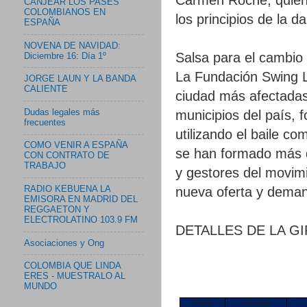
CANJEAR LOS PASES
COLOMBIANOS EN
los principios de la 
ESPAÑA
NOVENA DE NAVIDAD:
Salsa para el cambio 
Diciembre 16: Día 1º
La Fundación Swing La
JORGE LAUN Y LA BANDA
CALIENTE
ciudad más afectadas 
Dudas legales más
municipios del país, f
frecuentes
utilizando el baile c
COMO VENIR A ESPAÑA
se han formado más d
CON CONTRATO DE
TRABAJO
y gestores del movim
nueva oferta y deman
RADIO KEBUENA LA
EMISORA EN MADRID DEL
REGGAETON Y
ELECTROLATINO 103.9 FM
DETALLES DE LA G
Asociaciones y Ong
COLOMBIA QUE LINDA
ERES - MUESTRALO AL
MUNDO
País
Ciudad