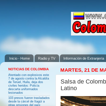
Inicio - Home
Radio y TV
Información de Extranjería
NOTICIAS DE COLOMBIA
MARTES, 21 DE M
Atentado con explosivos este
7 de agosto contra la Alcaldía
Salsa de Colombi
de Teruel, Huila, deja dos
civiles heridos: Policía
Latino
descarta uniformados
lesionados
103 presos fueron trasladados
desde la cárcel de Itagüí a
otras prisiones del país: