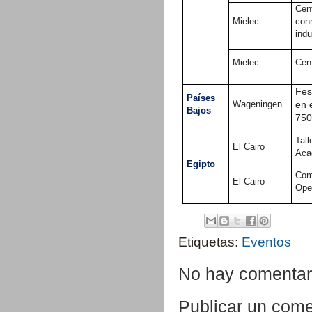
Cent
Mielec
con
indu
Mielec
Cent
Fes
Países
Wageningen
en 
Bajos
750
Tall
El Cairo
Aca
Egipto
Comp
El Cairo
Ope
Etiquetas:
Eventos
No hay comentar
Publicar un come