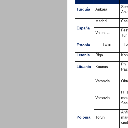
Sem
Turquía
Ankara
Ank
Madrid
Cas
España
Fest
Valencia
Turi
Tallin
To
Estonia
Letonia
Riga
Kon
Phil
Lituania
Kaunas
Paža
Varsovia
Obr
Ul.
Varsovia
mar
Sas
Anfi
Polonia
Toruń
marc
ciu