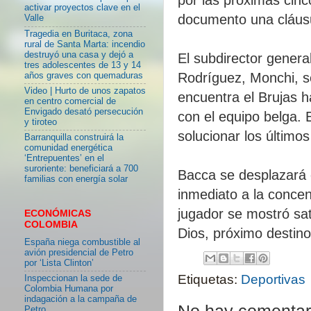
activar proyectos clave en el
documento una cláusu
Valle
Tragedia en Buritaca, zona
rural de Santa Marta: incendio
destruyó una casa y dejó a
El subdirector genera
tres adolescentes de 13 y 14
Rodríguez, Monchi, s
años graves con quemaduras
Video | Hurto de unos zapatos
encuentra el Brujas h
en centro comercial de
Envigado desató persecución
con el equipo belga. 
y tiroteo
solucionar los últimos
Barranquilla construirá la
comunidad energética
‘Entrepuentes’ en el
suroriente: beneficiará a 700
Bacca se desplazará e
familias con energía solar
inmediato a la concen
jugador se mostró sat
ECONÓMICAS
COLOMBIA
Dios, próximo destino,
España niega combustible al
avión presidencial de Petro
por ‘Lista Clinton’
Etiquetas:
Deportivas
Inspeccionan la sede de
Colombia Humana por
indagación a la campaña de
Petro