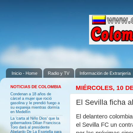
Inicio - Home
Radio y TV
Información de Extranjería
NOTICIAS DE COLOMBIA
MIÉRCOLES, 10 DE
Condenan a 18 años de
cárcel a mujer que roció
El Sevilla ficha
gasolina y le prendió fuego a
su expareja mientras dormía
en Medellín
El delantero colombia
La 'carta al Niño Dios' que la
gobernadora Dilian Francisca
el Sevilla FC un cont
Toro dará al presidente
por las próximas cinc
Abelardo De La Espriella para