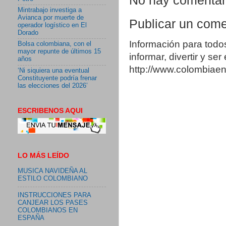
No hay comentar
Mintrabajo investiga a
Avianca por muerte de
Publicar un come
operador logístico en El
Dorado
Información para todo
Bolsa colombiana, con el
mayor repunte de últimos 15
informar, divertir y se
años
http://www.colombia
‘Ni siquiera una eventual
Constituyente podría frenar
las elecciones del 2026’
ESCRIBENOS AQUI
LO MÁS LEÍDO
MUSICA NAVIDEÑA AL
ESTILO COLOMBIANO
INSTRUCCIONES PARA
CANJEAR LOS PASES
COLOMBIANOS EN
ESPAÑA