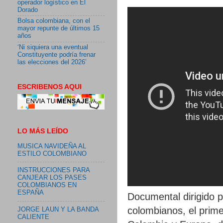
operador logístico en El
Dorado
Bolsa colombiana, con el
mayor repunte de últimos 15
años
‘Ni siquiera una eventual
Constituyente podría frenar
las elecciones del 2026’
ESCRIBENOS AQUI
LO MÁS LEÍDO
MUSICA NAVIDEÑA AL
ESTILO COLOMBIANO
INSTRUCCIONES PARA
CANJEAR LOS PASES
COLOMBIANOS EN
ESPAÑA
Documental dirigido 
colombianos, el prime
JORGE LAUN Y LA BANDA
CALIENTE