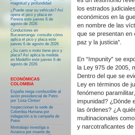
magnitud y profundidad
los estrados judiciale
¿Puede usar su vehículo? Así
opera el pico y placa en
económicos en la guerr
Pereira este jueves 6 de
agosto de 2026
en nombre de las víct
Conductores en
que se presentan en 
Bucaramanga: consulte cómo
aplica el pico y placa este
paz y la justicia”.
jueves 6 de agosto de 2026
¿Su carro o moto tiene pico y
placa? Así aplica la medida
En “Impunity” se exp
en Medellín este jueves 6 de
agosto de 2026
la Ley 975 de 2005, m
Dentro del que se evi
ECONÓMICAS
Ley en términos de ju
COLOMBIA
España niega combustible al
fenómeno paramilitar,
avión presidencial de Petro
impunidad? ¿Dónde es
por ‘Lista Clinton’
Inspeccionan la sede de
las órdenes? ¿A quién
Colombia Humana por
indagación a la campaña de
multinacionales como 
Petro
y narcotraficantes de
Mintrabajo investiga a
Avianca por muerte de