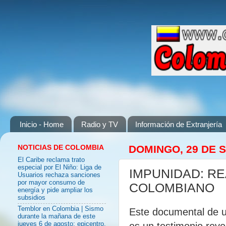
Inicio - Home
Radio y TV
Información de Extranjería
NOTICIAS DE COLOMBIA
DOMINGO, 29 DE 
El Caribe reclama trato
especial por El Niño: Liga de
IMPUNIDAD: R
Usuarios rechaza sanciones
por mayor consumo de
COLOMBIANO
energía y pide ampliar los
subsidios
Temblor en Colombia | Sismo
Este documental de u
durante la mañana de este
es un testimonio reve
jueves 6 de agosto: epicentro,