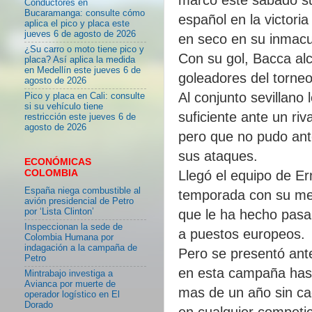
Conductores en
Bucaramanga: consulte cómo
español en la victoria
aplica el pico y placa este
jueves 6 de agosto de 2026
en seco en su inmacu
¿Su carro o moto tiene pico y
Con su gol, Bacca alc
placa? Así aplica la medida
en Medellín este jueves 6 de
goleadores del torneo
agosto de 2026
Al conjunto sevillano 
Pico y placa en Cali: consulte
si su vehículo tiene
suficiente ante un riv
restricción este jueves 6 de
agosto de 2026
pero que no pudo ante 
sus ataques.
ECONÓMICAS
COLOMBIA
Llegó el equipo de E
España niega combustible al
temporada con su mej
avión presidencial de Petro
por ‘Lista Clinton’
que le ha hecho pasar
Inspeccionan la sede de
a puestos europeos.
Colombia Humana por
indagación a la campaña de
Pero se presentó ante
Petro
en esta campaña hast
Mintrabajo investiga a
Avianca por muerte de
mas de un año sin ca
operador logístico en El
Dorado
en cualquier competic