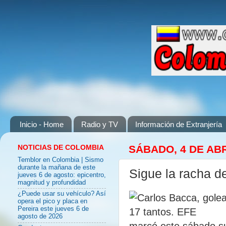
Inicio - Home
Radio y TV
Información de Extranjería
NOTICIAS DE COLOMBIA
SÁBADO, 4 DE ABR
Temblor en Colombia | Sismo
durante la mañana de este
Sigue la racha d
jueves 6 de agosto: epicentro,
magnitud y profundidad
¿Puede usar su vehículo? Así
opera el pico y placa en
Pereira este jueves 6 de
agosto de 2026
marcó este sábado su