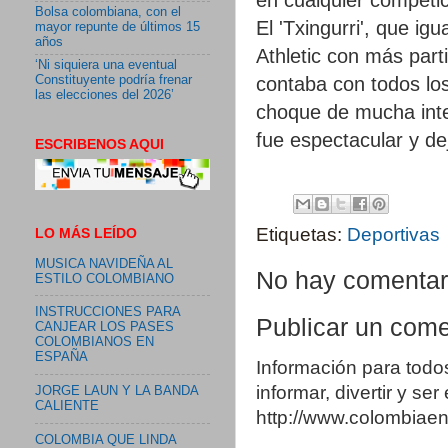
Bolsa colombiana, con el
El 'Txingurri', que i
mayor repunte de últimos 15
años
Athletic con más par
‘Ni siquiera una eventual
Constituyente podría frenar
contaba con todos los 
las elecciones del 2026’
choque de mucha inte
fue espectacular y de
ESCRIBENOS AQUI
Etiquetas:
Deportivas
LO MÁS LEÍDO
MUSICA NAVIDEÑA AL
No hay comentar
ESTILO COLOMBIANO
INSTRUCCIONES PARA
Publicar un come
CANJEAR LOS PASES
COLOMBIANOS EN
ESPAÑA
Información para todo
informar, divertir y se
JORGE LAUN Y LA BANDA
CALIENTE
http://www.colombia
COLOMBIA QUE LINDA