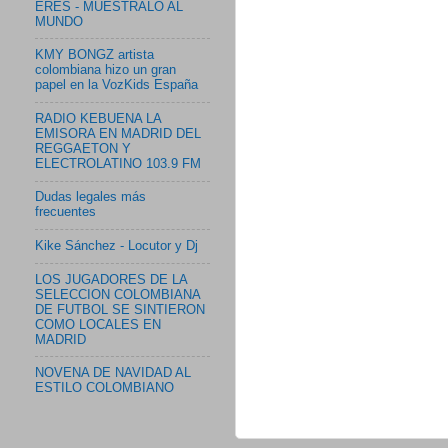
ERES - MUESTRALO AL
MUNDO
KMY BONGZ artista
colombiana hizo un gran
papel en la VozKids España
RADIO KEBUENA LA
EMISORA EN MADRID DEL
REGGAETON Y
ELECTROLATINO 103.9 FM
Dudas legales más
frecuentes
Kike Sánchez - Locutor y Dj
LOS JUGADORES DE LA
SELECCION COLOMBIANA
DE FUTBOL SE SINTIERON
COMO LOCALES EN
MADRID
NOVENA DE NAVIDAD AL
ESTILO COLOMBIANO