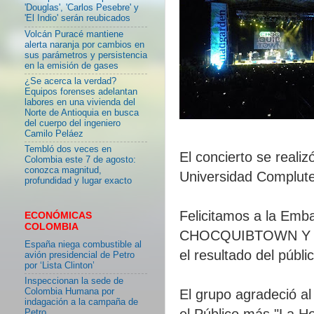
'Douglas', 'Carlos Pesebre' y
'El Indio' serán reubicados
Volcán Puracé mantiene
alerta naranja por cambios en
sus parámetros y persistencia
en la emisión de gases
¿Se acerca la verdad?
Equipos forenses adelantan
labores en una vivienda del
Norte de Antioquia en busca
del cuerpo del ingeniero
Camilo Peláez
Tembló dos veces en
El concierto se realiz
Colombia este 7 de agosto:
conozca magnitud,
Universidad Complut
profundidad y lugar exacto
Felicitamos a la Emba
ECONÓMICAS
COLOMBIA
CHOCQUIBTOWN Y HE
España niega combustible al
el resultado del públi
avión presidencial de Petro
por ‘Lista Clinton’
Inspeccionan la sede de
Colombia Humana por
El grupo agradeció a
indagación a la campaña de
el Público más "La Ho
Petro