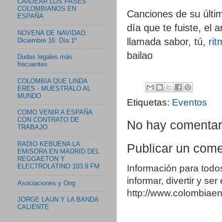
CANJEAR LOS PASES
COLOMBIANOS EN
Canciones de su últ
ESPAÑA
día que te fuiste, el 
NOVENA DE NAVIDAD:
llamada sabor, tú,
rit
Diciembre 16: Día 1º
bailao
Dudas legales más
frecuentes
COLOMBIA QUE LINDA
ERES - MUESTRALO AL
MUNDO
Etiquetas:
Eventos
COMO VENIR A ESPAÑA
CON CONTRATO DE
No hay comentar
TRABAJO
RADIO KEBUENA LA
Publicar un come
EMISORA EN MADRID DEL
REGGAETON Y
Información para todo
ELECTROLATINO 103.9 FM
informar, divertir y se
Asociaciones y Ong
http://www.colombia
JORGE LAUN Y LA BANDA
CALIENTE