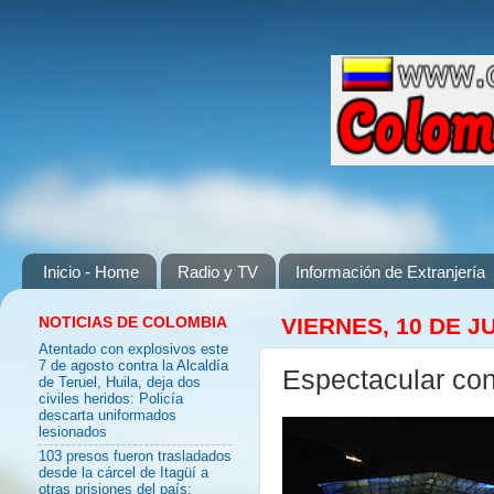
Inicio - Home
Radio y TV
Información de Extranjería
NOTICIAS DE COLOMBIA
VIERNES, 10 DE J
Atentado con explosivos este
7 de agosto contra la Alcaldía
Espectacular co
de Teruel, Huila, deja dos
civiles heridos: Policía
descarta uniformados
lesionados
103 presos fueron trasladados
desde la cárcel de Itagüí a
otras prisiones del país: