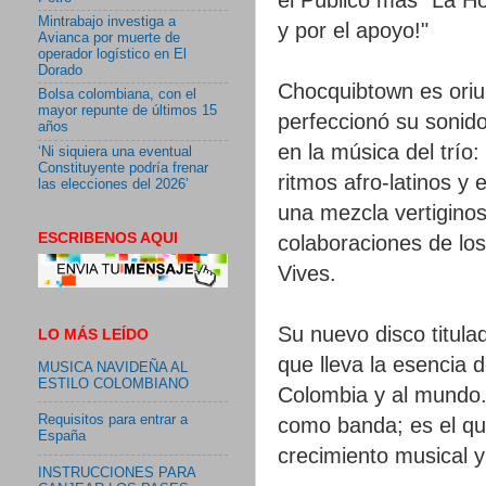
Mintrabajo investiga a
y por el apoyo!"
Avianca por muerte de
operador logístico en El
Dorado
Chocquibtown es oriun
Bolsa colombiana, con el
mayor repunte de últimos 15
perfeccionó su sonido
años
en la música del trío
‘Ni siquiera una eventual
Constituyente podría frenar
ritmos afro-latinos y
las elecciones del 2026’
una mezcla vertigino
ESCRIBENOS AQUI
colaboraciones de l
Vives.
Su nuevo disco titu
LO MÁS LEÍDO
que lleva la esencia 
MUSICA NAVIDEÑA AL
ESTILO COLOMBIANO
Colombia y al mund
Requisitos para entrar a
como banda; es el qui
España
crecimiento musical y
INSTRUCCIONES PARA