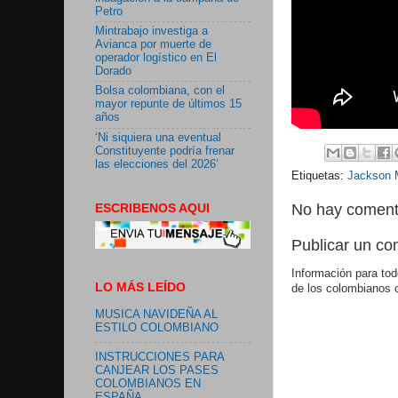
Petro
Mintrabajo investiga a
Avianca por muerte de
operador logístico en El
Dorado
Bolsa colombiana, con el
mayor repunte de últimos 15
años
‘Ni siquiera una eventual
Constituyente podría frenar
las elecciones del 2026’
Etiquetas:
Jackson 
ESCRIBENOS AQUI
No hay coment
Publicar un co
Información para tod
LO MÁS LEÍDO
de los colombianos 
MUSICA NAVIDEÑA AL
ESTILO COLOMBIANO
INSTRUCCIONES PARA
CANJEAR LOS PASES
COLOMBIANOS EN
ESPAÑA