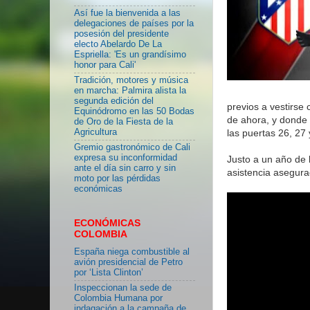
Así fue la bienvenida a las
delegaciones de países por la
posesión del presidente
electo Abelardo De La
Espriella: 'Es un grandísimo
honor para Cali'
Tradición, motores y música
en marcha: Palmira alista la
segunda edición del
previos a vestirse 
Equinódromo en las 50 Bodas
de ahora, y donde 
de Oro de la Fiesta de la
las puertas 26, 27 
Agricultura
Gremio gastronómico de Cali
expresa su inconformidad
Justo a un año de 
ante el día sin carro y sin
asistencia asegura
moto por las pérdidas
económicas
ECONÓMICAS
COLOMBIA
España niega combustible al
avión presidencial de Petro
por ‘Lista Clinton’
Inspeccionan la sede de
Colombia Humana por
indagación a la campaña de