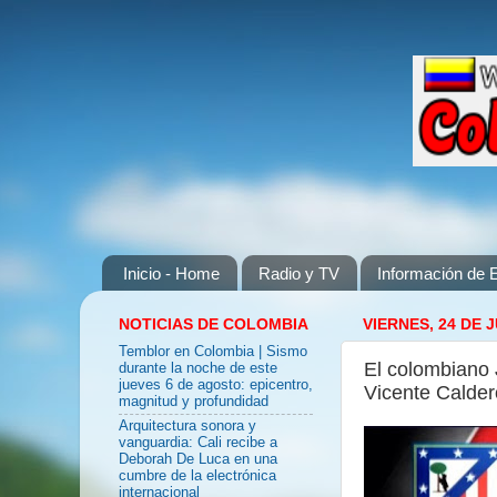
Inicio - Home
Radio y TV
Información de E
NOTICIAS DE COLOMBIA
VIERNES, 24 DE 
Temblor en Colombia | Sismo
El colombiano 
durante la noche de este
jueves 6 de agosto: epicentro,
Vicente Calde
magnitud y profundidad
Arquitectura sonora y
vanguardia: Cali recibe a
Deborah De Luca en una
cumbre de la electrónica
internacional