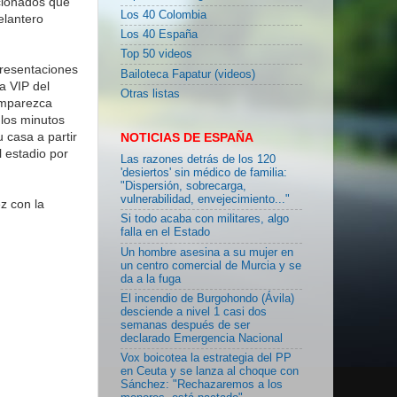
icionados que
Los 40 Colombia
elantero
Los 40 España
Top 50 videos
presentaciones
Bailoteca Fapatur (videos)
la VIP del
Otras listas
omparezca
los minutos
 casa a partir
NOTICIAS DE ESPAÑA
 estadio por
Las razones detrás de los 120
'desiertos' sin médico de familia:
"Dispersión, sobrecarga,
vulnerabilidad, envejecimiento..."
z con la
Si todo acaba con militares, algo
falla en el Estado
Un hombre asesina a su mujer en
un centro comercial de Murcia y se
da a la fuga
El incendio de Burgohondo (Ávila)
desciende a nivel 1 casi dos
semanas después de ser
declarado Emergencia Nacional
Vox boicotea la estrategia del PP
en Ceuta y se lanza al choque con
Sánchez: "Rechazaremos a los