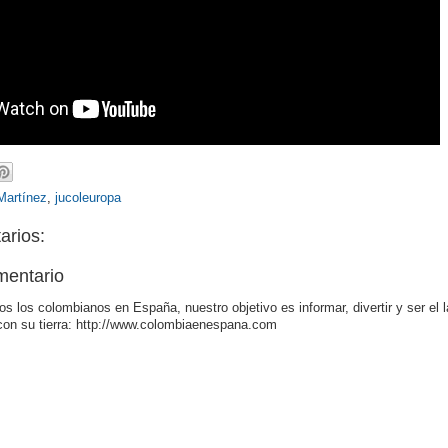
Martínez
,
jucoleuropa
arios:
mentario
os los colombianos en España, nuestro objetivo es informar, divertir y ser el 
con su tierra: http://www.colombiaenespana.com