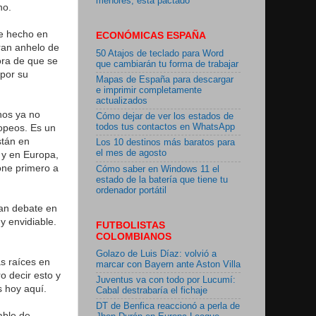
menores, está pactado"
ho.
he hecho en
ECONÓMICAS ESPAÑA
ran anhelo de
50 Atajos de teclado para Word
ora de que se
que cambiarán tu forma de trabajar
 por su
Mapas de España para descargar
e imprimir completamente
actualizados
nos ya no
Cómo dejar de ver los estados de
ropeos. Es un
todos tus contactos en WhatsApp
stán en
Los 10 destinos más baratos para
el mes de agosto
 y en Europa,
pone primero a
Cómo saber en Windows 11 el
estado de la batería que tiene tu
ordenador portátil
an debate en
y envidiable.
FUTBOLISTAS
COLOMBIANOS
Golazo de Luis Díaz: volvió a
s raíces en
marcar con Bayern ante Aston Villa
o decir esto y
Juventus va con todo por Lucumí:
 hoy aquí.
Cabal destrabaría el fichaje
DT de Benfica reaccionó a perla de
able de