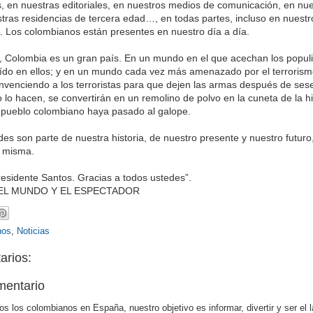
 en nuestras editoriales, en nuestros medios de comunicación, en nue
stras residencias de tercera edad…, en todas partes, incluso en nuest
. Los colombianos están presentes en nuestro día a día.
, Colombia es un gran país. En un mundo en el que acechan los popul
ído en ellos; y en un mundo cada vez más amenazado por el terrorism
venciendo a los terroristas para que dejen las armas después de ses
no lo hacen, se convertirán en un remolino de polvo en la cuneta de la hi
 pueblo colombiano haya pasado al galope.
des son parte de nuestra historia, de nuestro presente y nuestro futuro
a misma.
esidente Santos. Gracias a todos ustedes”.
 EL MUNDO Y EL ESPECTADOR
nos
,
Noticias
arios:
mentario
os los colombianos en España, nuestro objetivo es informar, divertir y ser el 