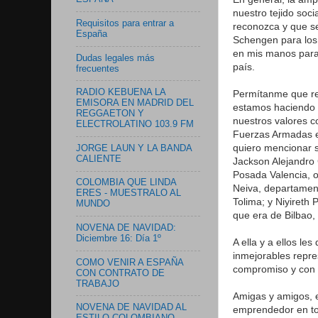
nuestro tejido soc
Requisitos para entrar a
reconozca y que se
España
Schengen para los
en mis manos para
Dudas legales más
país.
frecuentes
RADIO KEBUENA LA
Permítanme que rec
EMISORA EN MADRID DEL
estamos haciendo 
REGGAETON Y
nuestros valores 
ELECTROLATINO 103.9 FM
Fuerzas Armadas e
quiero mencionar 
JORGE LAUN Y LA BANDA
CALIENTE
Jackson Alejandro 
Posada Valencia, o
COLOMBIA QUE LINDA
Neiva, departamen
ERES - MUESTRALO AL
Tolima; y Niyireth
MUNDO
que era de Bilbao,
NOVENA DE NAVIDAD:
Diciembre 16: Día 1º
A ella y a ellos l
inmejorables repre
COMO VENIR A ESPAÑA
compromiso y con s
CON CONTRATO DE
TRABAJO
Amigas y amigos, e
NOVENA DE NAVIDAD AL
emprendedor en to