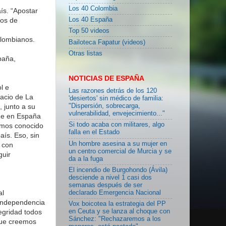
Los 40 Colombia
ís. “Apostar
ños de
Los 40 España
Top 50 videos
olombianos.
Bailoteca Fapatur (videos)
Otras listas
paña,
NOTICIAS DE ESPAÑA
l e
Las razones detrás de los 120
lacio de La
'desiertos' sin médico de familia:
 junto a su
"Dispersión, sobrecarga,
vulnerabilidad, envejecimiento..."
ue en España
Si todo acaba con militares, algo
hemos conocido
falla en el Estado
aís. Eso, sin
Un hombre asesina a su mujer en
 con
un centro comercial de Murcia y se
guir
da a la fuga
El incendio de Burgohondo (Ávila)
desciende a nivel 1 casi dos
semanas después de ser
al
declarado Emergencia Nacional
 independencia
Vox boicotea la estrategia del PP
egridad todos
en Ceuta y se lanza al choque con
Sánchez: "Rechazaremos a los
 que creemos