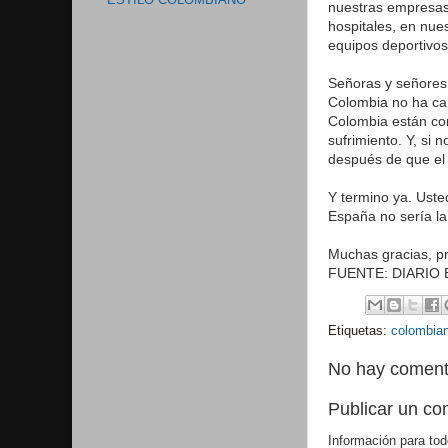
ESTILO COLOMBIANO
nuestras empresas,
hospitales, en nue
equipos deportivos
Señoras y señores
Colombia no ha ca
Colombia están con
sufrimiento. Y, si 
después de que el
Y termino ya. Uste
España no sería l
Muchas gracias, pr
FUENTE: DIARIO
Etiquetas:
colombia
No hay coment
Publicar un co
Información para tod