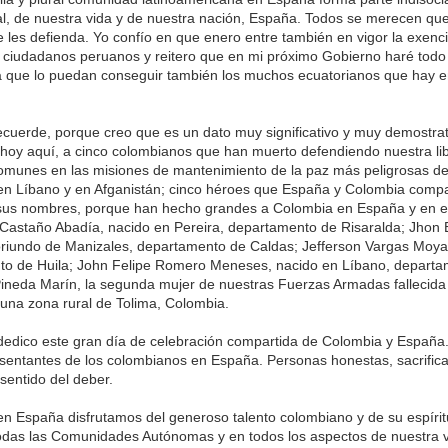
ial, de nuestra vida y de nuestra nación, España. Todos se merecen que
 les defienda. Yo confío en que enero entre también en vigor la exenc
 ciudadanos peruanos y reitero que en mi próximo Gobierno haré todo
 que lo puedan conseguir también los muchos ecuatorianos que hay e
uerde, porque creo que es un dato muy significativo y muy demostrat
hoy aquí, a cinco colombianos que han muerto defendiendo nuestra lib
comunes en las misiones de mantenimiento de la paz más peligrosas de
n Líbano y en Afganistán; cinco héroes que España y Colombia comp
sus nombres, porque han hecho grandes a Colombia en España y en e
Castaño Abadía, nacido en Pereira, departamento de Risaralda; Jhon 
riundo de Manizales, departamento de Caldas; Jefferson Vargas Moya,
to de Huila; John Felipe Romero Meneses, nacido en Líbano, depart
 Pineda Marín, la segunda mujer de nuestras Fuerzas Armadas fallecid
 una zona rural de Tolima, Colombia.
es dedico este gran día de celebración compartida de Colombia y España
sentantes de los colombianos en España. Personas honestas, sacrific
entido del deber.
n España disfrutamos del generoso talento colombiano y de su espírit
das las Comunidades Autónomas y en todos los aspectos de nuestra v