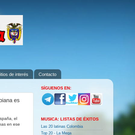
itios de interés
Contacto
SÍGUENOS EN:
biana es
spaña, el
MUSICA: LISTAS DE ÉXITOS
anas en ese
Las 20 latinas Colombia
Top 20 - La Mega