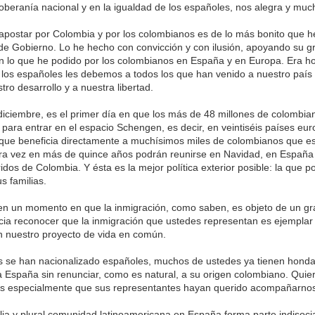
oberanía nacional y en la igualdad de los españoles, nos alegra y muc
apostar por Colombia y por los colombianos es de lo más bonito que 
de Gobierno. Lo he hecho con convicción y con ilusión, apoyando su g
n lo que he podido por los colombianos en España y en Europa. Era h
 los españoles les debemos a todos los que han venido a nuestro país
tro desarrollo y a nuestra libertad.
iciembre, es el primer día en que los más de 48 millones de colombia
 para entrar en el espacio Schengen, es decir, en veintiséis países eu
orque beneficia directamente a muchísimos miles de colombianos que e
ra vez en más de quince años podrán reunirse en Navidad, en España
idos de Colombia. Y ésta es la mejor política exterior posible: la que 
s familias.
en un momento en que la inmigración, como saben, es objeto de un gr
icia reconocer que la inmigración que ustedes representan es ejemplar 
 nuestro proyecto de vida en común.
 se han nacionalizado españoles, muchos de ustedes ya tienen honda
 España sin renunciar, como es natural, a su origen colombiano. Quier
es especialmente que sus representantes hayan querido acompañarnos
lia y plural comunidad latinoamericana en España forma parte indisoci