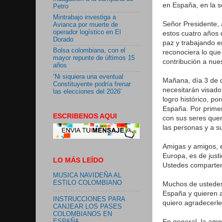
en España, en la s
Petro
Mintrabajo investiga a
Señor Presidente, 
Avianca por muerte de
operador logístico en El
estos cuatro años 
Dorado
paz y trabajando e
Bolsa colombiana, con el
reconociera lo que
mayor repunte de últimos 15
contribución a nues
años
‘Ni siquiera una eventual
Mañana, día 3 de d
Constituyente podría frenar
necesitarán visado
las elecciones del 2026’
logro histórico, p
España. Por prime
ESCRIBENOS AQUI
con sus seres quer
las personas y a su
Amigas y amigos, 
Europa, es de just
LO MÁS LEÍDO
Ustedes comparten
MUSICA NAVIDEÑA AL
ESTILO COLOMBIANO
Muchos de ustedes
España y quieren a
INSTRUCCIONES PARA
quiero agradecerl
CANJEAR LOS PASES
COLOMBIANOS EN
En general, la amp
ESPAÑA