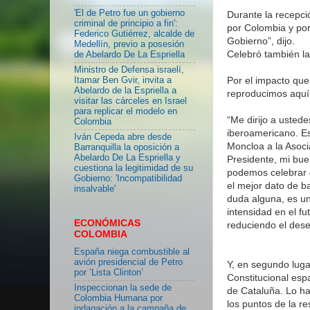
'El de Petro fue un gobierno
Durante la recepci
criminal de principio a fin':
por Colombia y por
Federico Gutiérrez, alcalde de
Gobierno”, dijo.
Medellín, previo a posesión
Celebró también la
de Abelardo De La Espriella
Ministro de Defensa israelí,
Por el impacto qu
Itamar Ben Gvir, invita a
Abelardo de la Espriella a
reproducimos aquí 
visitar las cárceles en Israel
para replicar el modelo en
“Me dirijo a usted
Colombia
iberoamericano. Es
Iván Cepeda abre desde
Moncloa a la Asoci
Barranquilla la oposición a
Abelardo De La Espriella y
Presidente, mi bu
cuestiona la legitimidad de su
podemos celebrar d
Gobierno: 'Incompatibilidad
el mejor dato de b
insalvable'
duda alguna, es un
intensidad en el fu
ECONÓMICAS
reduciendo el des
COLOMBIA
España niega combustible al
avión presidencial de Petro
Y, en segundo luga
por ‘Lista Clinton’
Constitucional esp
Inspeccionan la sede de
de Cataluña. Lo ha
Colombia Humana por
los puntos de la r
indagación a la campaña de