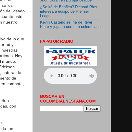
Jhon Durán en Europa League
 se les
¿Se irá de Benfica? Richard Ríos
ión del visado
interesa a equipo de Premier
League
 cuanto esté
n nuestro
Kevin Castaño se iría de River
Plate y jugaría con otro colombiano
ivo de lo que
FAPATUR RADIO
ertad y
 nuestras
artimos. Hoy
l mundo:
Erickson
 natural de
amento de
a en combate,
BUSCAR EN
. Son
COLOMBIAENESPANA.COM
adas, con
u
ida: en