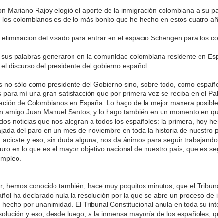
ón Mariano Rajoy elogió el aporte de la inmigración colombiana a su pa
 los colombianos es de lo más bonito que he hecho en estos cuatro a
 eliminación del visado para entrar en el espacio Schengen para los c
e sus palabras generaron en la comunidad colombiana residente en Es
el discurso del presidente del gobierno español:
es no sólo como presidente del Gobierno sino, sobre todo, como españo
 para mí una gran satisfacción que por primera vez se reciba en el Pa
ación de Colombianos en España. Lo hago de la mejor manera posible,
en amigo Juan Manuel Santos, y lo hago también en un momento en q
os noticias que nos alegran a todos los españoles: la primera, hoy 
ajada del paro en un mes de noviembre en toda la historia de nuestro p
 acicate y eso, sin duda alguna, nos da ánimos para seguir trabajando
turo en lo que es el mayor objetivo nacional de nuestro país, que es se
empleo.
r, hemos conocido también, hace muy poquitos minutos, que el Tribun
añol ha declarado nula la resolución por la que se abre un proceso de
 hecho por unanimidad. El Tribunal Constitucional anula en toda su int
esolución y eso, desde luego, a la inmensa mayoría de los españoles,