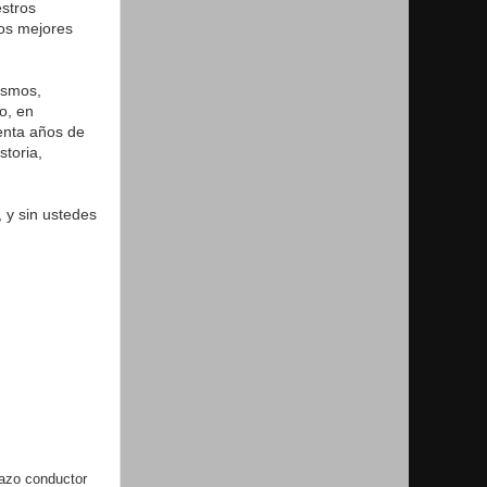
stros
ros mejores
ismos,
o, en
enta años de
storia,
, y sin ustedes
lazo conductor