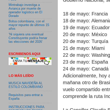
Mintrabajo investiga a
Avianca por muerte de
operador logístico en El
18 de mayo: Francia
Dorado
18 de mayo: Alemani
Bolsa colombiana, con el
mayor repunte de últimos 15
19 de mayo: Ecuador
años
20 de mayo: México
‘Ni siquiera una eventual
Constituyente podría frenar
20 de mayo: Turquía 
las elecciones del 2026’
21 de mayo: Miami
ESCRIBENOS AQUI
22 de mayo: Washing
23 de mayo: España
24 de mayo: Canadá
Adicionalmente, hoy a
LO MÁS LEÍDO
mañana otro de Brasil
MUSICA NAVIDEÑA AL
ESTILO COLOMBIANO
vuelo compartido entr
Requisitos para entrar a
comprende la ruta Ind
España
INSTRUCCIONES PARA
La Canciller Claudia 