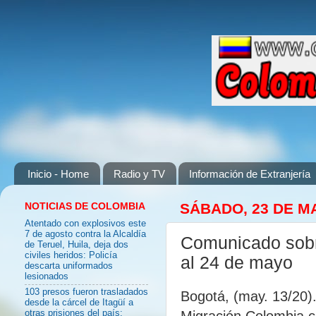
Inicio - Home
Radio y TV
Información de Extranjería
NOTICIAS DE COLOMBIA
SÁBADO, 23 DE M
Atentado con explosivos este
7 de agosto contra la Alcaldía
Comunicado sobre
de Teruel, Huila, deja dos
civiles heridos: Policía
al 24 de mayo
descarta uniformados
lesionados
103 presos fueron trasladados
Bogotá, (may. 13/20). 
desde la cárcel de Itagüí a
Migración Colombia c
otras prisiones del país: