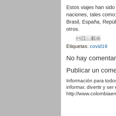
Estos viajes han sido
naciones, tales como
Brasil, España, Repúb
otros.
Etiquetas:
covid19
No hay comentar
Publicar un come
Información para todo
informar, divertir y se
http://www.colombia