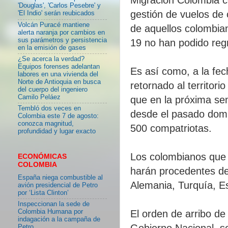
'Douglas', 'Carlos Pesebre' y
gestión de vuelos de 
'El Indio' serán reubicados
Volcán Puracé mantiene
de aquellos colombia
alerta naranja por cambios en
sus parámetros y persistencia
19 no han podido reg
en la emisión de gases
¿Se acerca la verdad?
Equipos forenses adelantan
Es así como, a la fec
labores en una vivienda del
Norte de Antioquia en busca
retornado al territor
del cuerpo del ingeniero
Camilo Peláez
que en la próxima s
Tembló dos veces en
desde el pasado domi
Colombia este 7 de agosto:
conozca magnitud,
500 compatriotas.
profundidad y lugar exacto
Los colombianos que 
ECONÓMICAS
COLOMBIA
harán procedentes de
España niega combustible al
Alemania, Turquía, E
avión presidencial de Petro
por ‘Lista Clinton’
Inspeccionan la sede de
Colombia Humana por
El orden de arribo de
indagación a la campaña de
Gobierno Nacional, se
Petro