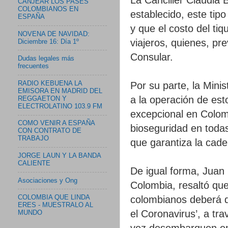
CANJEAR LOS PASES
COLOMBIANOS EN
establecido, este tip
ESPAÑA
y que el costo del ti
NOVENA DE NAVIDAD:
viajeros, quienes, pr
Diciembre 16: Día 1º
Consular.
Dudas legales más
frecuentes
RADIO KEBUENA LA
Por su parte, la Mini
EMISORA EN MADRID DEL
a la operación de es
REGGAETON Y
ELECTROLATINO 103.9 FM
excepcional en Colomb
COMO VENIR A ESPAÑA
bioseguridad en todas
CON CONTRATO DE
TRABAJO
que garantiza la cad
JORGE LAUN Y LA BANDA
CALIENTE
De igual forma, Juan 
Asociaciones y Ong
Colombia, resaltó que
colombianos deberá di
COLOMBIA QUE LINDA
ERES - MUESTRALO AL
el Coronavirus’, a tr
MUNDO
vez desembarquen en 