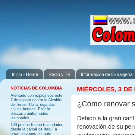
Inicio - Home
Radio y TV
Información de Extranjería
NOTICIAS DE COLOMBIA
MIÉRCOLES, 3 DE
Atentado con explosivos este
7 de agosto contra la Alcaldía
¿Cómo renovar s
de Teruel, Huila, deja dos
civiles heridos: Policía
descarta uniformados
Debido a la gran cant
lesionados
103 presos fueron trasladados
renovación de su per
desde la cárcel de Itagüí a
continuación daremos 
otras prisiones del país: