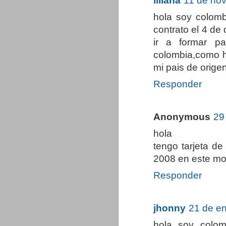
liliana
11 de nov
hola soy colomb
contrato el 4 de
ir a formar p
colombia,como h
mi pais de orige
Responder
Anonymous
29
hola
tengo tarjeta de
2008 en este mo
Responder
jhonny
21 de en
hola soy colom