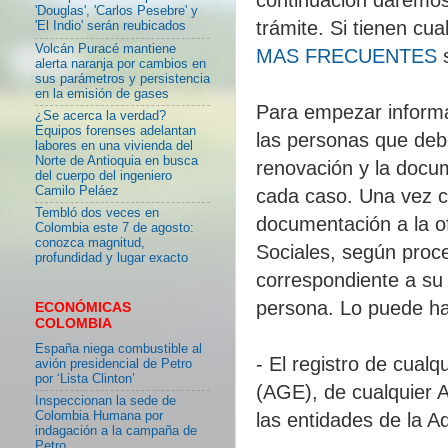
'Douglas', 'Carlos Pesebre' y
trámite. Si tienen cu
'El Indio' serán reubicados
Volcán Puracé mantiene
MAS FRECUENTES
s
alerta naranja por cambios en
sus parámetros y persistencia
en la emisión de gases
Para empezar informa
¿Se acerca la verdad?
Equipos forenses adelantan
las personas que deb
labores en una vivienda del
Norte de Antioquia en busca
renovación y la docu
del cuerpo del ingeniero
Camilo Peláez
cada caso. Una vez cu
Tembló dos veces en
documentación a la of
Colombia este 7 de agosto:
conozca magnitud,
Sociales, según proc
profundidad y lugar exacto
correspondiente a su p
persona. Lo puede ha
ECONÓMICAS
COLOMBIA
España niega combustible al
- El registro de cual
avión presidencial de Petro
por ‘Lista Clinton’
(AGE), de cualquier 
Inspeccionan la sede de
Colombia Humana por
las entidades de la A
indagación a la campaña de
Petro