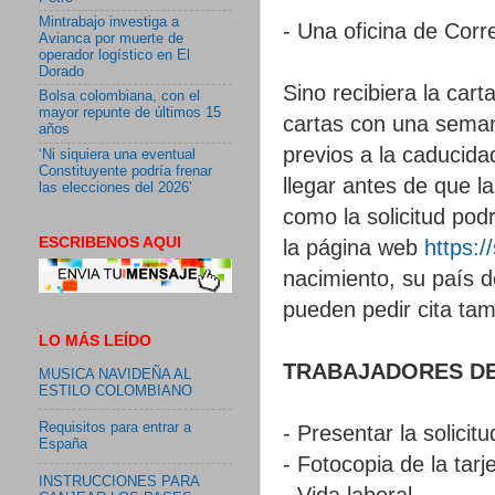
Mintrabajo investiga a
- Una oficina de Corr
Avianca por muerte de
operador logístico en El
Dorado
Sino recibiera la cart
Bolsa colombiana, con el
mayor repunte de últimos 15
cartas con una seman
años
previos a la caducidad
‘Ni siquiera una eventual
Constituyente podría frenar
llegar antes de que l
las elecciones del 2026’
como la solicitud pod
ESCRIBENOS AQUI
la página web
https:
nacimiento, su país d
pueden pedir cita tam
LO MÁS LEÍDO
TRABAJADORES DE
MUSICA NAVIDEÑA AL
ESTILO COLOMBIANO
Requisitos para entrar a
- Presentar la solicitu
España
- Fotocopia de la tar
INSTRUCCIONES PARA
- Vida laboral