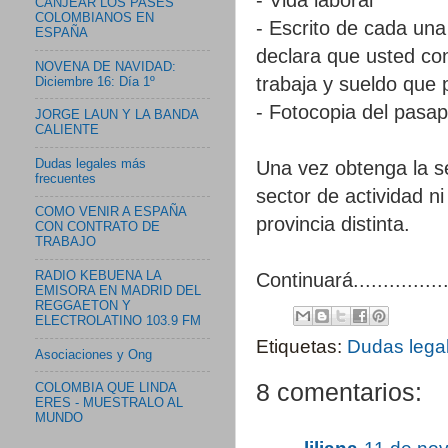
CANJEAR LOS PASES
COLOMBIANOS EN
- Escrito de cada una
ESPAÑA
declara que usted co
NOVENA DE NAVIDAD:
trabaja y sueldo que 
Diciembre 16: Día 1º
- Fotocopia del pasap
JORGE LAUN Y LA BANDA
CALIENTE
Dudas legales más
Una vez obtenga la se
frecuentes
sector de actividad n
COMO VENIR A ESPAÑA
provincia distinta.
CON CONTRATO DE
TRABAJO
Continuará................
RADIO KEBUENA LA
EMISORA EN MADRID DEL
REGGAETON Y
ELECTROLATINO 103.9 FM
Etiquetas:
Dudas lega
Asociaciones y Ong
8 comentarios:
COLOMBIA QUE LINDA
ERES - MUESTRALO AL
MUNDO