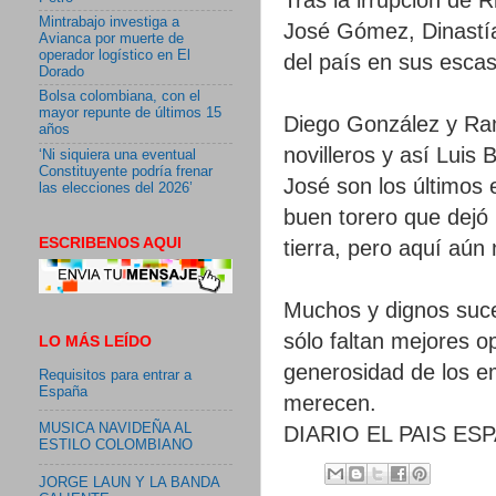
Mintrabajo investiga a
José Gómez, Dinastía
Avianca por muerte de
operador logístico en El
del país en sus esca
Dorado
Bolsa colombiana, con el
mayor repunte de últimos 15
Diego González y Ra
años
novilleros y así Luis 
‘Ni siquiera una eventual
Constituyente podría frenar
José son los últimos 
las elecciones del 2026’
buen torero que dejó 
ESCRIBENOS AQUI
tierra, pero aquí aún
Muchos y dignos suce
sólo faltan mejores 
LO MÁS LEÍDO
generosidad de los e
Requisitos para entrar a
España
merecen.
MUSICA NAVIDEÑA AL
DIARIO EL PAIS ES
ESTILO COLOMBIANO
JORGE LAUN Y LA BANDA