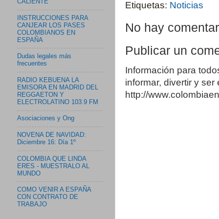
CALIENTE
Etiquetas:
Noticias
INSTRUCCIONES PARA
No hay comentar
CANJEAR LOS PASES
COLOMBIANOS EN
ESPAÑA
Publicar un come
Dudas legales más
frecuentes
Información para todo
RADIO KEBUENA LA
informar, divertir y se
EMISORA EN MADRID DEL
http://www.colombia
REGGAETON Y
ELECTROLATINO 103.9 FM
Asociaciones y Ong
NOVENA DE NAVIDAD:
Diciembre 16: Día 1º
COLOMBIA QUE LINDA
ERES - MUESTRALO AL
MUNDO
COMO VENIR A ESPAÑA
CON CONTRATO DE
TRABAJO