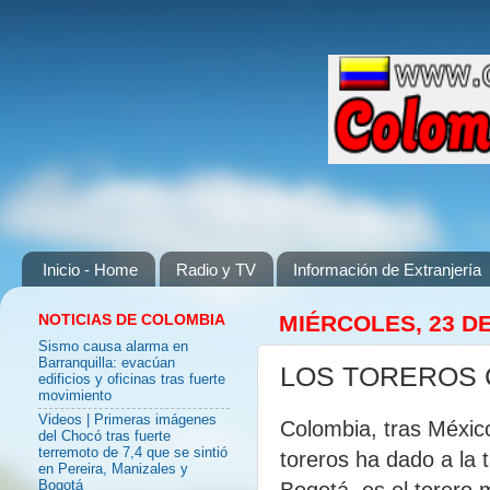
Inicio - Home
Radio y TV
Información de Extranjería
NOTICIAS DE COLOMBIA
MIÉRCOLES, 23 D
Sismo causa alarma en
Barranquilla: evacúan
LOS TOREROS
edificios y oficinas tras fuerte
movimiento
Videos | Primeras imágenes
Colombia, tras Méxic
del Chocó tras fuerte
terremoto de 7,4 que se sintió
toreros ha dado a la
en Pereira, Manizales y
Bogotá, es el torero 
Bogotá