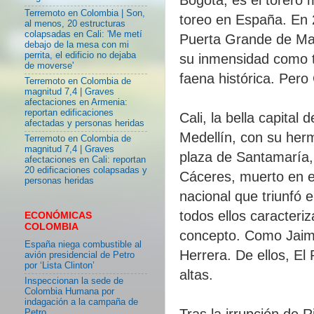
Terremoto en Colombia | Son,
toreo en España. En 2
al menos, 20 estructuras
colapsadas en Cali: 'Me metí
Puerta Grande de Madr
debajo de la mesa con mi
perrita, el edificio no dejaba
su inmensidad como to
de moverse'
faena histórica. Per
Terremoto en Colombia de
magnitud 7,4 | Graves
afectaciones en Armenia:
reportan edificaciones
Cali, la bella capital
afectadas y personas heridas
Medellín, con su her
Terremoto en Colombia de
magnitud 7,4 | Graves
plaza de Santamaría, 
afectaciones en Cali: reportan
20 edificaciones colapsadas y
Cáceres, muerto en e
personas heridas
nacional que triunfó 
todos ellos caracteri
ECONÓMICAS
COLOMBIA
concepto. Como Jaime
España niega combustible al
Herrera. De ellos, El
avión presidencial de Petro
por ‘Lista Clinton’
altas.
Inspeccionan la sede de
Colombia Humana por
indagación a la campaña de
Tras la irrupción de 
Petro